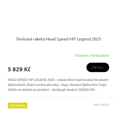
Tenisová raketa Head Speed MP Legend 2025
Skladem u dodavatele
DETAIL
5 829 Kč
HEAD SPEED MP LEGEND 2025 – zlatá edice inspirovaná Novakem
Djokovićem Zlaté osobní akcenty – logo Novaka Djokoviće i logo
HEAD ve zlatém provedení – dodávají modelu SPEED MP...
Kód:
6422/1
NOVINKA