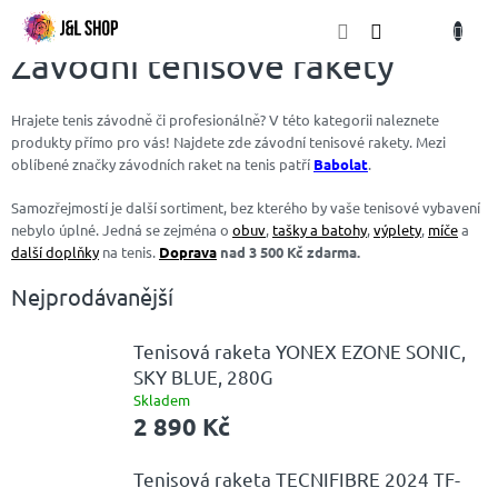
Přejít
NÁKU
na
obsah
KOŠÍK
Závodní tenisové rakety
Hrajete tenis závodně či profesionálně? V této kategorii naleznete
produkty přímo pro vás! Najdete zde závodní tenisové rakety. Mezi
oblíbené značky závodních raket na tenis patří
Babolat
.
Samozřejmostí je další sortiment, bez kterého by vaše tenisové vybavení
nebylo úplné. Jedná se zejména o
obuv
,
tašky a batohy
,
výplety
,
míče
a
další doplňky
na tenis.
Doprava
nad 3 500 Kč zdarma.
Nejprodávanější
Tenisová raketa YONEX EZONE SONIC,
SKY BLUE, 280G
Skladem
2 890 Kč
Tenisová raketa TECNIFIBRE 2024 TF-