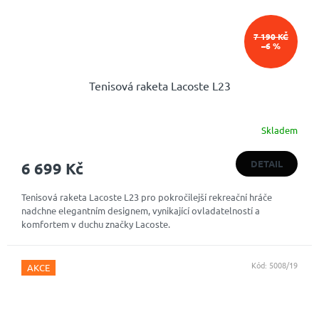
7 190 KČ
–6 %
Tenisová raketa Lacoste L23
Skladem
Průměrné
hodnocení
produktu
DETAIL
6 699 Kč
je
4,8
Tenisová raketa Lacoste L23 pro pokročilejší rekreační hráče
z
nadchne elegantním designem, vynikající ovladatelností a
5
komfortem v duchu značky Lacoste.
hvězdiček.
Kód:
5008/19
AKCE