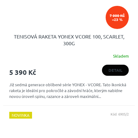
7 000 KČ
–23 %
TENISOVÁ RAKETA YONEX VCORE 100, SCARLET,
300G
Skladem
DETAIL
5 390 Kč
Již sedmá generace oblíbené série YONEX - VCORE. Tato ikonická
raketa je ideální pro pokročilé a závodní hráče, kterým nabídne
novou úroveň spinu, razance a zároveň maximální...
Kód:
6905/2
NOVINKA