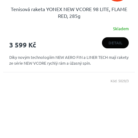
Tenisová raketa YONEX NEW VCORE 98 LITE, FLAME
RED, 285g
Skladem
DETAIL
3 599 Kč
Díky novým technologiím NEW AERO FIN a LINER TECH mají rakety
ze série NEW VCORE rychlý rám a úžasný spin.
Kód:
5029/3