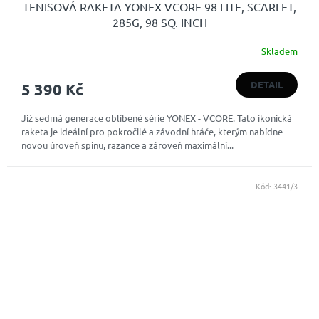
TENISOVÁ RAKETA YONEX VCORE 98 LITE, SCARLET,
285G, 98 SQ. INCH
Skladem
Průměrné
hodnocení
produktu
DETAIL
5 390 Kč
je
4,0
Již sedmá generace oblíbené série YONEX - VCORE. Tato ikonická
z
raketa je ideální pro pokročilé a závodní hráče, kterým nabídne
5
novou úroveň spinu, razance a zároveň maximální...
hvězdiček.
Kód:
3441/3