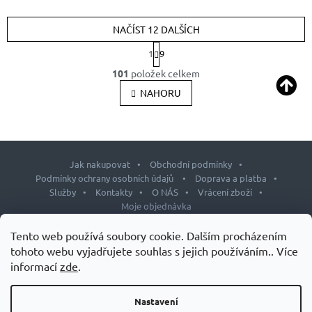
NAČÍST 12 DALŠÍCH
S
1
9
t
O
r
101
položek celkem
v
á
l
NAHORU
n
k
á
o
d
v
a
á
c
n
í
Jak nakupovat
Obchodní podmínky
í
p
Podmínky ochrany osobních údajů
Doprava a platba
r
Služby
Kontakty
O NÁS
Vrácení zboží
v
Moje objednávka
k
y
Z
Tento web používá soubory cookie. Dalším procházením
v
á
tohoto webu vyjadřujete souhlas s jejich používáním.. Více
ý
p
p
informací
zde
.
i
Copyright 2026
J&L shop
. Všechna práva vyhrazena.
Upravit
a
nastavení cookies
s
t
Nastavení
Design šablony vytvořil
Shoptetak.cz
&
Tomáš Hlad
.
u