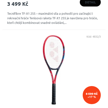
DETAIL
3 499 Kč
Tecnifibre TF-X1 255 – maximální síla a pohodlí pro začínající i
rekreační hráče Tenisová raketa TF-X1 255 je navržena pro hráče,
kteří chtějí kombinovat snadné ovládání,...
Kód:
4832/3
6 500 KČ
–17 %