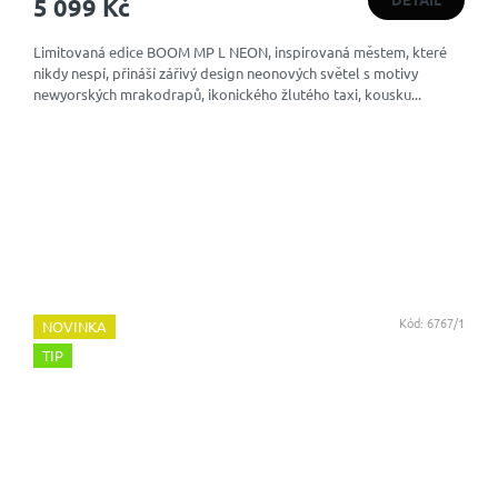
5 099 Kč
Limitovaná edice BOOM MP L NEON, inspirovaná městem, které
nikdy nespí, přináší zářivý design neonových světel s motivy
newyorských mrakodrapů, ikonického žlutého taxi, kousku...
Kód:
6767/1
NOVINKA
TIP