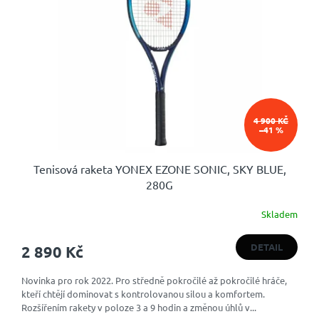
s
k
p
t
r
ů
o
d
u
k
t
4 900 KČ
ů
–41 %
Tenisová raketa YONEX EZONE SONIC, SKY BLUE,
280G
Skladem
Průměrné
hodnocení
produktu
DETAIL
2 890 Kč
je
4,7
Novinka pro rok 2022. Pro středně pokročilé až pokročilé hráče,
z
kteří chtějí dominovat s kontrolovanou silou a komfortem.
5
Rozšířením rakety v poloze 3 a 9 hodin a změnou úhlů v...
hvězdiček.