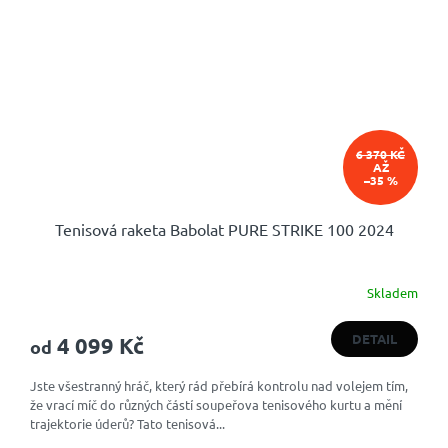
6 370 KČ
AŽ
–35 %
Tenisová raketa Babolat PURE STRIKE 100 2024
Skladem
Průměrné
hodnocení
produktu
DETAIL
4 099 Kč
od
je
5,0
Jste všestranný hráč, který rád přebírá kontrolu nad volejem tím,
z
že vrací míč do různých částí soupeřova tenisového kurtu a mění
5
trajektorie úderů? Tato tenisová...
hvězdiček.