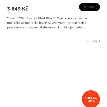
DETAIL
3 649 Kč
Yonex EZONE Alpha L Blast Blue 2025 je raketa pro mírně
pokročilé až pokročilé hráče. Skvělá volba, pokud hraješ
pravidelně a chceš se dál zlepšovat: kombinuje snadnou...
Kód:
5634/3
4 499 KČ
–20 %