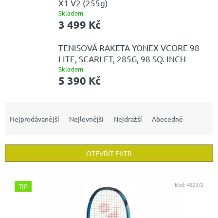
X1 V2 (255g)
Skladem
3 499 Kč
TENISOVÁ RAKETA YONEX VCORE 98
LITE, SCARLET, 285G, 98 SQ. INCH
Skladem
5 390 Kč
Ř
a
Nejprodávanější
Nejlevnější
Nejdražší
Abecedně
z
e
n
OTEVŘÍT FILTR
í
p
V
r
ý
Kód:
4823/2
TIP
o
p
d
i
u