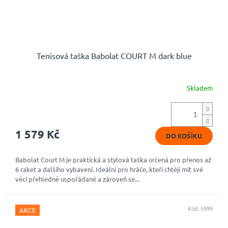
Tenisová taška Babolat COURT M dark blue
Skladem
Průměrné
hodnocení
produktu
je
5,0
1 579 Kč
DO KOŠÍKU
z
5
hvězdiček.
Babolat Court M je praktická a stylová taška určená pro přenos až
6 raket a dalšího vybavení. Ideální pro hráče, kteří chtějí mít své
věci přehledně uspořádané a zároveň se...
Kód:
5999
AKCE