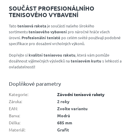
SOUČÁST PROFESIONÁLNÍHO
TENISOVÉHO VYBAVENÍ
Tato
tenisová raketa
je součástí našeho širokého
sortimentu
tenisového vybavení
pro náročné hráče všech
úrovní.
Profesionální tenisté
po celém světě používají podobné
specifikace pro dosažení vrcholných výkonů.
Dopřejte si
kvalitní tenisovou raketu
, která vám pomůže
dosáhnout výjimečných výsledků na
tenisovém kurtu
s lehkostí a
ovladatelností!
Doplňkové parametry
Kategorie
:
Závodní tenisové rakety
Záruka
:
2 roky
EAN
:
Zvolte variantu
Barva
:
Modrá
Délka
:
685 mm
Materiál
:
Grafit