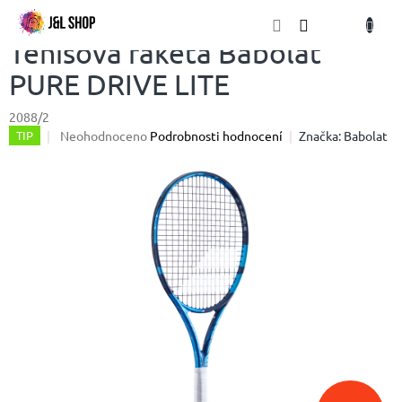
Přejít
NÁKU
na
obsah
KOŠÍK
Tenisová raketa Babolat
PURE DRIVE LITE
2088/2
Průměrné
Neohodnoceno
Podrobnosti hodnocení
Značka:
Babolat
TIP
hodnocení
produktu
je
0,0
z
5
hvězdiček.