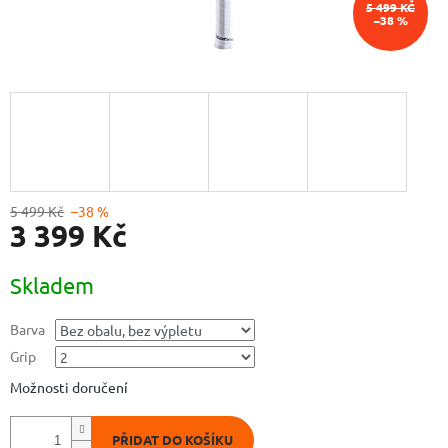
5 499 KČ
–38 %
5 499 Kč
–38 %
3 399 Kč
Měrná
Skladem
cena:
Barva
Grip
Možnosti doručení
PŘIDAT DO KOŠÍKU