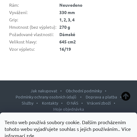
Rám
:
Neuvedeno
Vyvážení
:
330 mm
Grip
:
1, 2, 3, 4
Hmotnost (bez výpletu)
:
270 g
Požadované vlastnosti
:
Dámské
Velikost hlavy
:
645 cm2
Vzor výpletu
:
16/19
Jak nakupovat
Obchodní podmínky
Podmínky ochrany osobních údajů
Doprava a platba
Služby
Kontakty
O NÁS
Vrácení zboží
Moje objednávka
Z
Tento web používá soubory cookie. Dalším procházením
á
tohoto webu vyjadřujete souhlas s jejich používáním.. Více
p
informací
zde
.