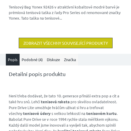
hvězdiček.
Tenisový Bag Yonex 92426 v atraktivní kobaltově modré barvě je
prémiová tenisová taška z řady Pro Series od renomované značky
Yonex. Tato taška na tenisové...
ZOBRAZIT VŠECHNY SOUVISEJÍCÍ PRODUKTY
Popis
Podobné (4)
Diskuze
Značka
Detailní popis produktu
Není třeba dodávat, že tato 10. generace přináší extra pop a cit a
také hru snů. Lehčí
tenisová raketa
pro skvělou ovladatelnost.
Pure Drive Lite umožňuje hráčům užívat si hru a trefovat
všechny
tenisové údery
s velkou lehkostí na
tenisovém kurtu
.
Babolat Pure Drive se v roce 1994 rychle stala měřítkem výkonu.
Každý další model jsme inovovali a vyvíjeli tak, abychom splnili
požadavky hry. Není divu, že
kvalitní tenisová raketa
Pure Drive