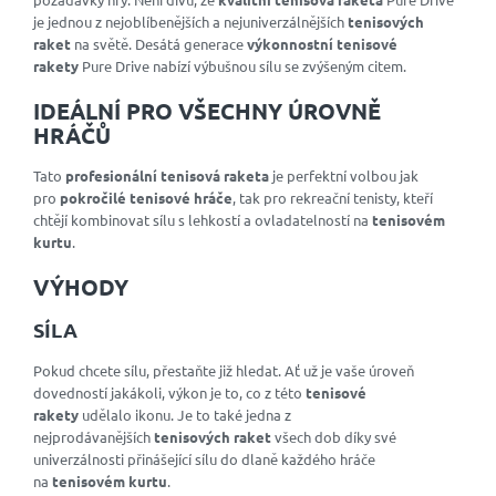
je jednou z nejoblíbenějších a nejuniverzálnějších
tenisových
raket
na světě. Desátá generace
výkonnostní tenisové
rakety
Pure Drive nabízí výbušnou sílu se zvýšeným citem.
IDEÁLNÍ PRO VŠECHNY ÚROVNĚ
HRÁČŮ
Tato
profesionální tenisová raketa
je perfektní volbou jak
pro
pokročilé tenisové hráče
, tak pro rekreační tenisty, kteří
chtějí kombinovat sílu s lehkostí a ovladatelností na
tenisovém
kurtu
.
VÝHODY
SÍLA
Pokud chcete sílu, přestaňte již hledat. Ať už je vaše úroveň
dovedností jakákoli, výkon je to, co z této
tenisové
rakety
udělalo ikonu. Je to také jedna z
nejprodávanějších
tenisových raket
všech dob díky své
univerzálnosti přinášející sílu do dlaně každého hráče
na
tenisovém kurtu
.