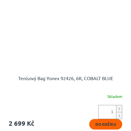
Tenisový Bag Yonex 92426, 6R, COBALT BLUE
Skladem
Průměrné
hodnocení
produktu
je
5,0
2 699 Kč
DO KOŠÍKU
z
5