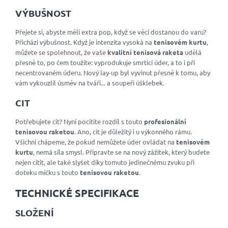
VÝBUŠNOST
Přejete si, abyste měli extra pop, když se věci dostanou do varu?
Přichází výbušnost. Když je intenzita vysoká na
tenisovém kurtu
,
můžete se spolehnout, že vaše
kvalitní tenisová raketa
udělá
přesně to, po čem toužíte: vyprodukuje smrtící úder, a to i při
necentrovaném úderu. Nový lay-up byl vyvinut přesně k tomu, aby
vám vykouzlil úsměv na tváři... a soupeři úšklebek.
CIT
Potřebujete cit? Nyní pocítíte rozdíl s touto
profesionální
tenisovou raketou
. Ano, cit je důležitý i u výkonného rámu.
Všichni chápeme, že pokud nemůžete úder ovládat na
tenisovém
kurtu
, nemá síla smysl. Připravte se na nový zážitek, který budete
nejen cítit, ale také slyšet díky tomuto jedinečnému zvuku při
doteku míčku s touto
tenisovou raketou
.
TECHNICKÉ SPECIFIKACE
SLOŽENÍ