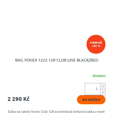
4 000 KČ
–42 %
BAG YONEX 1222 12R CLUB LINE BLACK/RED
Skladem
Průměrné
hodnocení
produktu
je
5,0
2 290 Kč
DO KOŠÍKU
z
5
hvězdiček.
Taška na rakety Yonex Club 12R je prémiová tenisová taška z nové