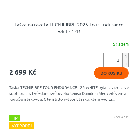
Taška na rakety TECNIFIBRE 2025 Tour Endurance
white 12R
Skladem
2 699 Kč
DO KOŠÍKU
Taška TECNIFIBRE TOUR ENDURANCE 12R WHITE byla navržena ve
spolupráci s hvězdami světového tenisu Daniilem Medveděvem a
Igou Światekovou. Cílem bylo vytvořit tašku, která vydrží...
Kód:
4231
TIP
VÝPRODEJ