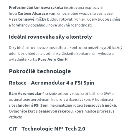
Profesionální tenisová raketa
inspirovaná explozivní
hrou
Carlose Alcaraze
vám umožní plně využít sílu vaší paže.
Vaše
tenisové míčky
budou rotovat rychleji, údery budou silnější
a forehandy dosáhnou nové úrovně rozhodnosti.
Ideální rovnováha síly a kontroly
Díky ideální rovnováze mezi silou a kontrolou můžete využít každý
úder, bez ohledu na podmínky. Získejte konkurenční výhodu a
ovládněte kurt s
Pure Aero Gen9
!
Pokročilé technologie
Rotace - Aeromodular 4 a FSI Spin
Rám Aeromodular 4
snižuje odpor vzduchu přibližně o 6%* a
optimalizuje aerodynamiku pro vynikající výkon. V kombinaci
s
technologií FSI Spin
maximalizuje rotaci
tenisových míčků
.
Ovládněte kurt s
tenisovou raketou
, která hladce prořezává
vzduch!
CIT - Technologie NF²-Tech 2.0