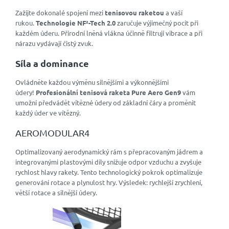
Zažijte dokonalé spojení mezi
tenisovou raketou
a vaší
rukou.
Technologie NF²-Tech 2.0
zaručuje výjimečný pocit při
každém úderu. Přírodní lněná vlákna účinně filtrují vibrace a při
nárazu vydávají čistý zvuk.
Síla a dominance
Ovládněte každou výměnu silnějšími a výkonnějšími
údery!
Profesionální tenisová raketa Pure Aero Gen9
vám
umožní předvádět vítězné údery od základní čáry a proměnit
každý úder ve vítězný.
AEROMODULAR4
Optimalizovaný aerodynamický rám s přepracovaným jádrem a
integrovanými plastovými díly snižuje odpor vzduchu a zvyšuje
rychlost hlavy rakety. Tento technologický pokrok optimalizuje
generování rotace a plynulost hry. Výsledek: rychlejší zrychlení,
větší rotace a silnější údery.