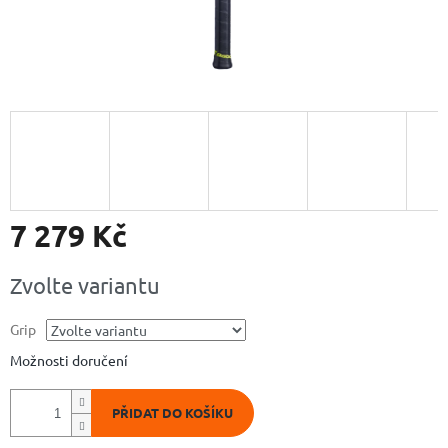
7 279 Kč
Měrná
Zvolte variantu
cena:
Grip
Možnosti doručení
PŘIDAT DO KOŠÍKU