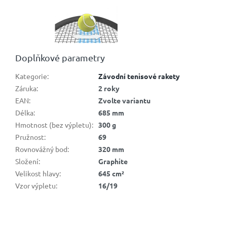
Doplňkové parametry
Kategorie
:
Závodní tenisové rakety
Záruka
:
2 roky
EAN
:
Zvolte variantu
Délka
:
685 mm
Hmotnost (bez výpletu)
:
300 g
Pružnost
:
69
Rovnovážný bod
:
320 mm
Složení
:
Graphite
Velikost hlavy
:
645 cm²
Vzor výpletu
:
16/19