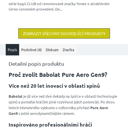
série bagů CLUB od renomované značky Yonex v atraktivním
černo-červeném provedení. Do...
ZOBRAZIT VŠECHNY SOUVISEJÍCÍ PRODUKTY
Popis
Podobné (4)
Diskuze
Značka
Detailní popis produktu
Proč zvolit Babolat Pure Aero Gen9?
Více než 20 let inovací v oblasti spinů
Babolat
je již více než dvě dekády na špičce v oblasti technologie
spinů a pomáhá hráčům plně rozvinout jejich potenciál. Po dvou
letech intenzivního výzkumu s odborníky přichází
Pure Aero
Gen9
s ještě aerodynamičtějším rámem.
Inspirováno profesionálními hráči