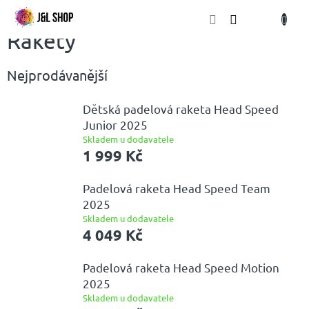
Přejít
NÁKU
na
obsah
KOŠÍK
Rakety
Nejprodávanější
Dětská padelová raketa Head Speed
Junior 2025
Skladem u dodavatele
1 999 Kč
Padelová raketa Head Speed Team
2025
Skladem u dodavatele
4 049 Kč
Padelová raketa Head Speed Motion
2025
Skladem u dodavatele