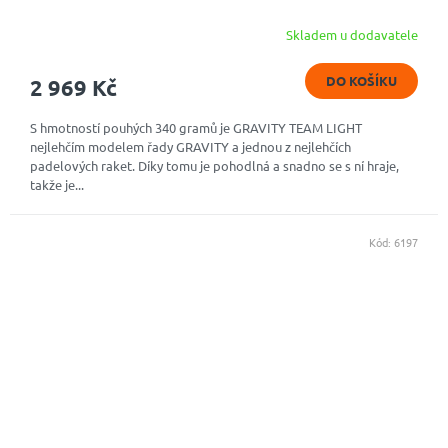
Skladem u dodavatele
DO KOŠÍKU
2 969 Kč
S hmotností pouhých 340 gramů je GRAVITY TEAM LIGHT
nejlehčím modelem řady GRAVITY a jednou z nejlehčích
padelových raket. Díky tomu je pohodlná a snadno se s ní hraje,
takže je...
Kód:
6197