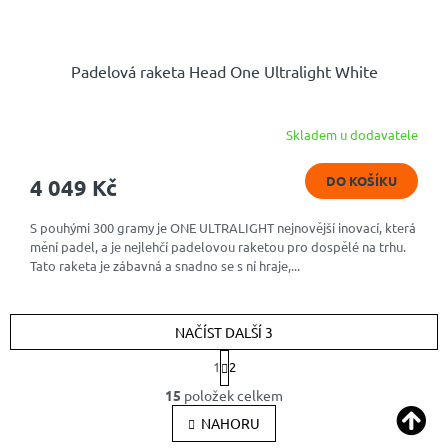
Padelová raketa Head One Ultralight White
Skladem u dodavatele
DO KOŠÍKU
4 049 Kč
S pouhými 300 gramy je ONE ULTRALIGHT nejnovější inovací, která
mění padel, a je nejlehčí padelovou raketou pro dospělé na trhu.
Tato raketa je zábavná a snadno se s ní hraje,...
NAČÍST DALŠÍ 3
S
1
2
t
O
r
15
položek celkem
v
á
l
NAHORU
n
k
á