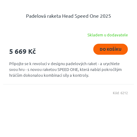
Padelová raketa Head Speed One 2025
Skladem u dodavatele
DO KOŠÍKU
5 669 Kč
Připojte se k revoluci v designu padelových raket - a urychlete
svou hru - s novou raketou SPEED ONE, která nabízí pokročilým
hráčům dokonalou kombinaci síly a kontroly.
Kód:
6212