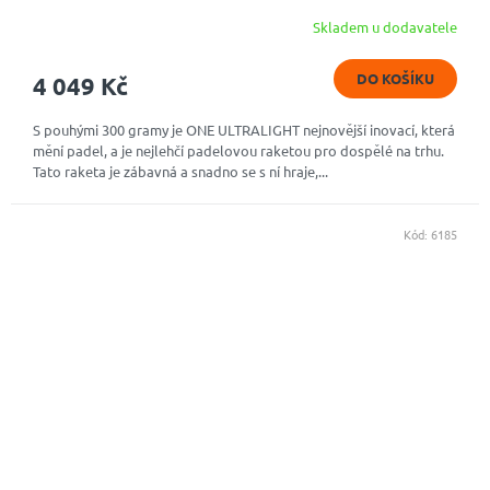
Skladem u dodavatele
DO KOŠÍKU
4 049 Kč
S pouhými 300 gramy je ONE ULTRALIGHT nejnovější inovací, která
mění padel, a je nejlehčí padelovou raketou pro dospělé na trhu.
Tato raketa je zábavná a snadno se s ní hraje,...
Kód:
6185