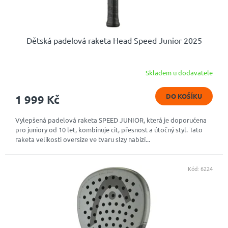
ů
Dětská padelová raketa Head Speed Junior 2025
Skladem u dodavatele
DO KOŠÍKU
1 999 Kč
Vylepšená padelová raketa SPEED JUNIOR, která je doporučena
pro juniory od 10 let, kombinuje cit, přesnost a útočný styl. Tato
raketa velikosti oversize ve tvaru slzy nabízí...
Kód:
6224