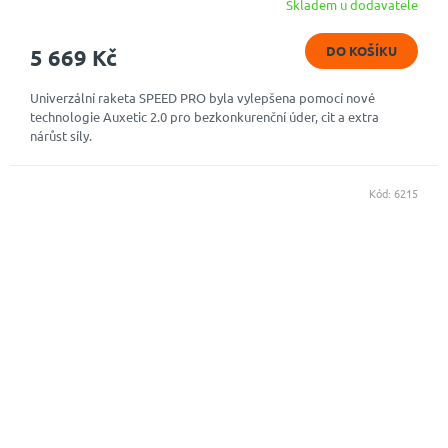
Skladem u dodavatele
DO KOŠÍKU
5 669 Kč
Univerzální raketa SPEED PRO byla vylepšena pomocí nové
technologie Auxetic 2.0 pro bezkonkurenční úder, cit a extra
nárůst síly.
Kód:
6215