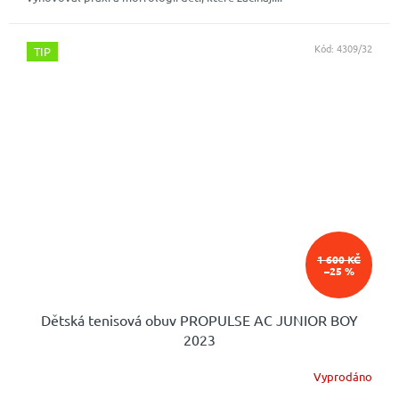
Kód:
4309/32
TIP
1 600 KČ
–25 %
Dětská tenisová obuv PROPULSE AC JUNIOR BOY
2023
Vyprodáno
Průměrné
hodnocení