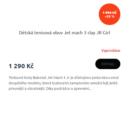
1 990 KČ
–35 %
Dětská tenisová obuv Jet mach 3 clay JR Girl
Vyprodáno
Průměrné
hodnocení
produktu
DETAIL
1 290 Kč
je
4,5
Tenisové boty Babolat Jet Mach 3 Jr je důstojnou juniorskou verzí
z
dospělého modelu, která budoucím šampionům umožní být ještě
5
přesnější a obratnější. Díky podrážce a zpevnění...
hvězdiček.