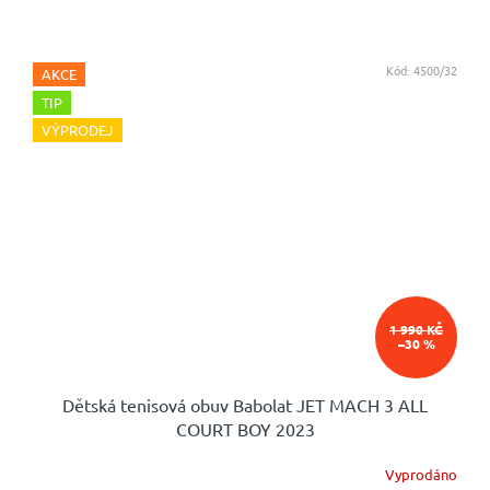
Kód:
4500/32
AKCE
TIP
VÝPRODEJ
1 990 KČ
–30 %
Dětská tenisová obuv Babolat JET MACH 3 ALL
COURT BOY 2023
Vyprodáno
Průměrné