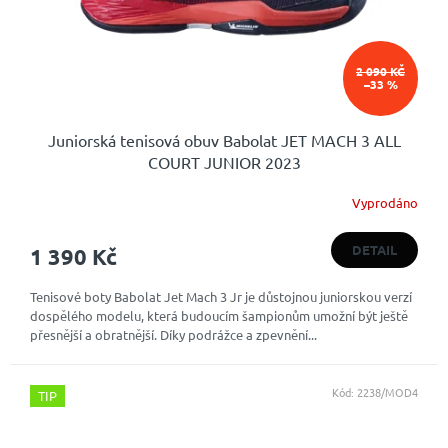
2 090 KČ
–33 %
Juniorská tenisová obuv Babolat JET MACH 3 ALL
COURT JUNIOR 2023
Vyprodáno
Průměrné
hodnocení
produktu
DETAIL
1 390 Kč
je
5,0
Tenisové boty Babolat Jet Mach 3 Jr je důstojnou juniorskou verzí
z
dospělého modelu, která budoucím šampionům umožní být ještě
5
přesnější a obratnější. Díky podrážce a zpevnění...
hvězdiček.
Kód:
2238/MOD4
TIP