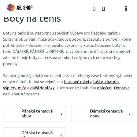
Přejít
NÁKU
na
obsah
KOŠÍK
Boty na tenis
Boty na tenis jsou nezbytnou součástí výbavy pro každého tenistu.
Správná obuv vám může poskytnout podporu, stabilitu a pohodlí, které
potřebujete k dosažení nejlepšího výkonu na kurtu. Nabízíme boty na
tenis DÁMSKÉ, PÁNSKÉ a DĚTSKÉ. U výběru bot je důležité si rozmyslet,
zda potřebuje boty na tenis na antuku, tvrdý povrch nebo všechny
povrchy.
Samozřejmostí je další sortiment, bez kterého by vaše tenisové vybavení
nebylo úplné. Jedná se zejména o
tenisové rakety
,
tašky a batohy
,
výplety
,
míče
a
další doplňky
. Jistě oceníte i nabídku
oblečení
.
Doprava
nad 3 500 Kč zdarma.
Pánská tenisová
Dámská tenisová
obuv
obuv
Dětská tenisová