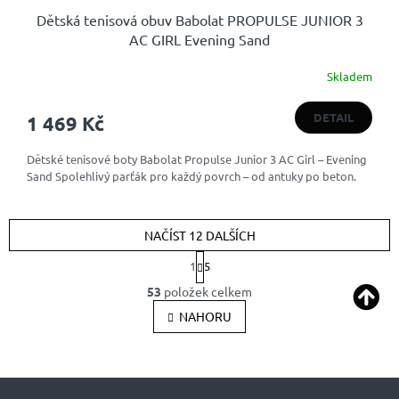
Dětská tenisová obuv Babolat PROPULSE JUNIOR 3
AC GIRL Evening Sand
Skladem
DETAIL
1 469 Kč
Dětské tenisové boty Babolat Propulse Junior 3 AC Girl – Evening
Sand Spolehlivý parťák pro každý povrch – od antuky po beton.
NAČÍST 12 DALŠÍCH
S
1
5
t
O
r
53
položek celkem
v
á
l
NAHORU
n
k
á
o
d
v
a
á
c
n