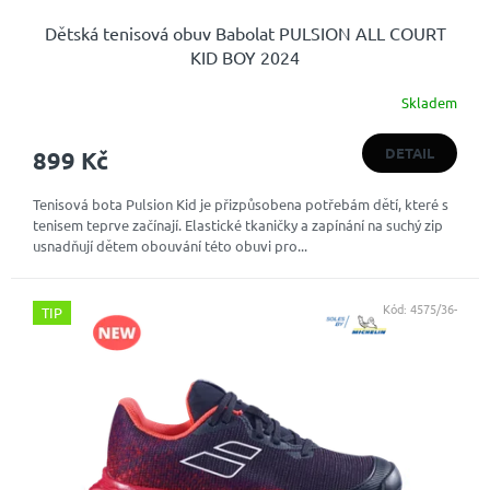
Dětská tenisová obuv Babolat PULSION ALL COURT
KID BOY 2024
Skladem
Průměrné
hodnocení
produktu
DETAIL
899 Kč
je
4,8
Tenisová bota Pulsion Kid je přizpůsobena potřebám dětí, které s
z
tenisem teprve začínají. Elastické tkaničky a zapínání na suchý zip
5
usnadňují dětem obouvání této obuvi pro...
hvězdiček.
Kód:
4575/36-
TIP