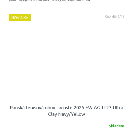
hvězdiček.
Kód:
6842/41
NOVINKA
Pánská tenisová obuv Lacoste 2025 FW AG-LT23 Ultra
Clay Navy/Yellow
Skladem