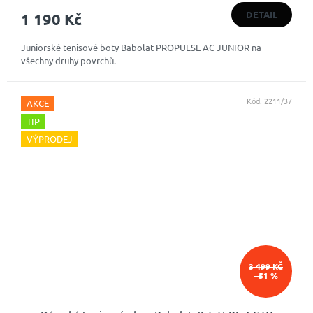
produktu
DETAIL
1 190 Kč
je
5,0
Juniorské tenisové boty Babolat PROPULSE AC JUNIOR na
z
všechny druhy povrchů.
5
hvězdiček.
Kód:
2211/37
AKCE
TIP
VÝPRODEJ
3 499 KČ
–51 %