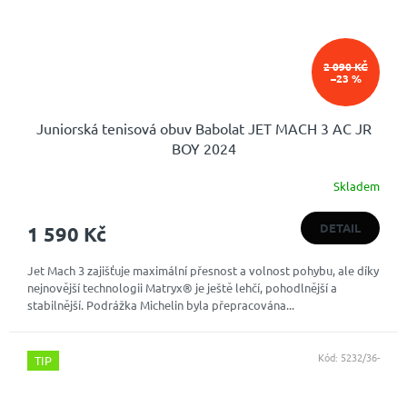
2 090 KČ
–23 %
Juniorská tenisová obuv Babolat JET MACH 3 AC JR
BOY 2024
Skladem
DETAIL
1 590 Kč
Jet Mach 3 zajišťuje maximální přesnost a volnost pohybu, ale díky
nejnovější technologii Matryx® je ještě lehčí, pohodlnější a
stabilnější. Podrážka Michelin byla přepracována...
Kód:
5232/36-
TIP