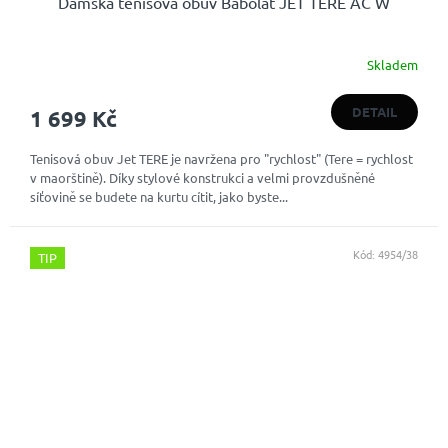
Dámská tenisová obuv Babolat JET TERE AC W
Skladem
DETAIL
1 699 Kč
Tenisová obuv Jet TERE je navržena pro "rychlost" (Tere = rychlost
v maorštině). Díky stylové konstrukci a velmi provzdušněné
síťovině se budete na kurtu cítit, jako byste...
Kód:
4954/38
TIP