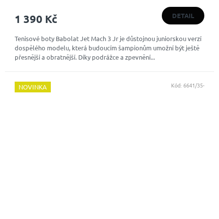
hodnocení
produktu
DETAIL
1 390 Kč
je
4,7
Tenisové boty Babolat Jet Mach 3 Jr je důstojnou juniorskou verzí
z
dospělého modelu, která budoucím šampionům umožní být ještě
5
přesnější a obratnější. Díky podrážce a zpevnění...
hvězdiček.
Kód:
6641/35-
NOVINKA