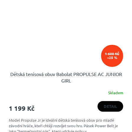
1 600 KČ
–25 %
Dětská tenisová obuv Babolat PROPULSE AC JUNIOR
GIRL
Skladem
Průměrné
hodnocení
produktu
DETAIL
1 199 Kč
je
4,7
Model Propulse Jr je ideální dětská tenisová obuv pro mladé
z
závodní hráče, kteří chtějí rozvíjet svou hru. Pásek Power Belt je
5
jako "bezpečnostní pás", který udržuje nohu v...