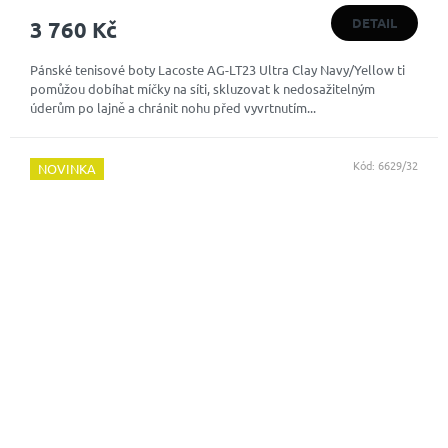
DETAIL
3 760 Kč
Pánské tenisové boty Lacoste AG-LT23 Ultra Clay Navy/Yellow ti
pomůžou dobíhat míčky na síti, skluzovat k nedosažitelným
úderům po lajně a chránit nohu před vyvrtnutím...
Kód:
6629/32
NOVINKA