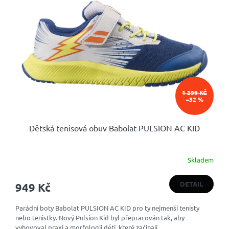
1 399 KČ
–32 %
Dětská tenisová obuv Babolat PULSION AC KID
Skladem
Průměrné
hodnocení
produktu
DETAIL
949 Kč
je
5,0
Parádní boty Babolat PULSION AC KID pro ty nejmenší tenisty
z
nebo tenistky. Nový Pulsion Kid byl přepracován tak, aby
5
vyhovoval praxi a morfologii dětí, které začínají...
hvězdiček.