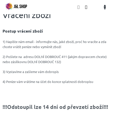
Přejít
NÁKU
na
obsah
KOŠÍK
Vrácení zboží
Postup vrácení zboží
1) Napište nám email - informujte nás, jaké zboží, proč ho vracíte a zda
chcete vrátit peníze nebo vyměnit zboží
2) Pošlete na adresu DOLNÍ DOBROUČ 411 (jakým dopravcem chcete)
nebo zásilkovnu DOLNÍ DOBROUČ 132)
3) Vystavíme a zašleme vám dobropis
4) Peníze vám vrátíme na účet do konce splatnosti dobropisu
!!!Odstoupil lze 14 dní od převzetí zboží!!!