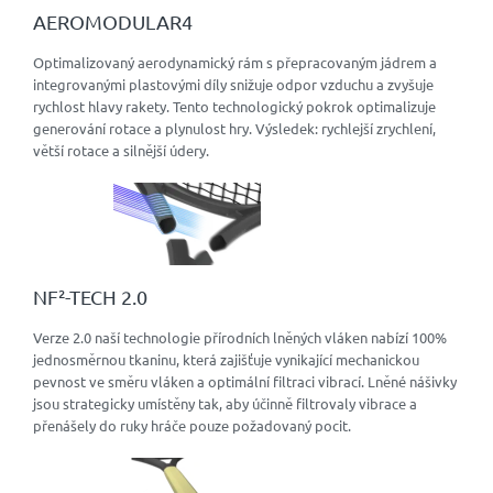
AEROMODULAR4
Optimalizovaný aerodynamický rám s přepracovaným jádrem a
integrovanými plastovými díly snižuje odpor vzduchu a zvyšuje
rychlost hlavy rakety. Tento technologický pokrok optimalizuje
generování rotace a plynulost hry. Výsledek: rychlejší zrychlení,
větší rotace a silnější údery.
NF²-TECH 2.0
Verze 2.0 naší technologie přírodních lněných vláken nabízí 100%
jednosměrnou tkaninu, která zajišťuje vynikající mechanickou
pevnost ve směru vláken a optimální filtraci vibrací. Lněné nášivky
jsou strategicky umístěny tak, aby účinně filtrovaly vibrace a
přenášely do ruky hráče pouze požadovaný pocit.