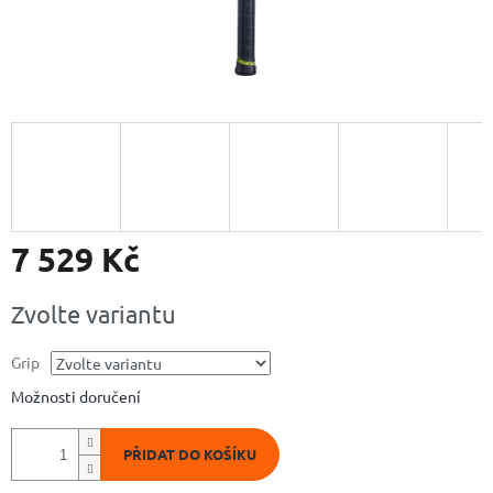
7 529 Kč
Měrná
Zvolte variantu
cena:
Grip
Možnosti doručení
PŘIDAT DO KOŠÍKU