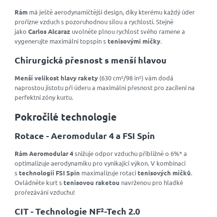
Rám
má ještě aerodynamičtější design, díky kterému každý úder
prořízne vzduch s pozoruhodnou silou a rychlostí. Stejně
jako
Carlos Alcaraz
uvolněte plnou rychlost svého ramene a
vygenerujte maximální topspin s
tenisovými míčky
.
Chirurgická přesnost s menší hlavou
Menší velikost hlavy rakety
(630 cm²/98 in²) vám dodá
naprostou jistotu při úderu a maximální přesnost pro zacílení na
perfektní zóny kurtu.
Pokročilé technologie
Rotace - Aeromodular 4 a FSI Spin
Rám Aeromodular 4
snižuje odpor vzduchu přibližně o 6%* a
optimalizuje aerodynamiku pro vynikající výkon. V kombinaci
s
technologií FSI Spin
maximalizuje rotaci
tenisových míčků
.
Ovládněte kurt s
tenisovou raketou
navrženou pro hladké
prořezávání vzduchu!
CIT - Technologie NF²-Tech 2.0