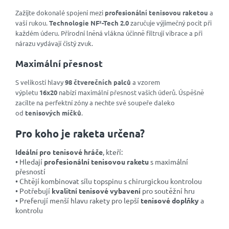
Zažijte dokonalé spojení mezi
profesionální tenisovou raketou
a
vaší rukou.
Technologie NF²-Tech 2.0
zaručuje výjimečný pocit při
každém úderu. Přírodní lněná vlákna účinně filtrují vibrace a při
nárazu vydávají čistý zvuk.
Maximální přesnost
S velikostí hlavy
98 čtverečních palců
a vzorem
výpletu
16x20
nabízí maximální přesnost vašich úderů. Úspěšně
zacílte na perfektní zóny a nechte své soupeře daleko
od
tenisových míčků
.
Pro koho je raketa určena?
Ideální pro tenisové hráče
, kteří:
• Hledají
profesionální tenisovou raketu
s maximální
přesností
• Chtějí kombinovat sílu topspinu s chirurgickou kontrolou
• Potřebují
kvalitní tenisové vybavení
pro soutěžní hru
• Preferují menší hlavu rakety pro lepší
tenisové doplňky
a
kontrolu