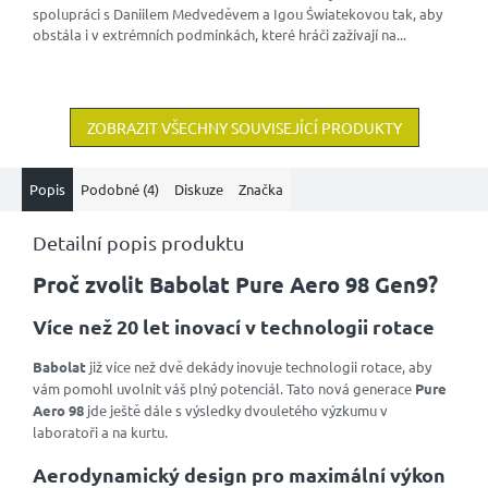
spolupráci s Daniilem Medveděvem a Igou Światekovou tak, aby
obstála i v extrémních podmínkách, které hráči zažívají na...
ZOBRAZIT VŠECHNY SOUVISEJÍCÍ PRODUKTY
Popis
Podobné (4)
Diskuze
Značka
Detailní popis produktu
Proč zvolit Babolat Pure Aero 98 Gen9?
Více než 20 let inovací v technologii rotace
Babolat
již více než dvě dekády inovuje technologii rotace, aby
vám pomohl uvolnit váš plný potenciál. Tato nová generace
Pure
Aero 98
jde ještě dále s výsledky dvouletého výzkumu v
laboratoři a na kurtu.
Aerodynamický design pro maximální výkon