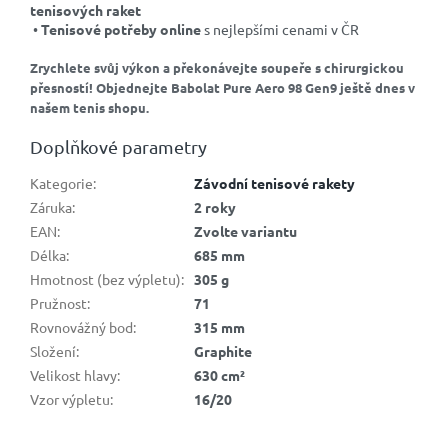
tenisových raket
•
Tenisové potřeby online
s nejlepšími cenami v ČR
Zrychlete svůj výkon a překonávejte soupeře s chirurgickou
přesností! Objednejte Babolat Pure Aero 98 Gen9 ještě dnes v
našem tenis shopu.
Doplňkové parametry
Kategorie
:
Závodní tenisové rakety
Záruka
:
2 roky
EAN
:
Zvolte variantu
Délka
:
685 mm
Hmotnost (bez výpletu)
:
305 g
Pružnost
:
71
Rovnovážný bod
:
315 mm
Složení
:
Graphite
Velikost hlavy
:
630 cm²
Vzor výpletu
:
16/20