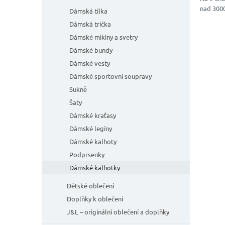
n
nad 300
e
Dámská tílka
l
Dámská trička
Dámské mikiny a svetry
Dámské bundy
Dámské vesty
Dámské sportovní soupravy
Sukně
Šaty
Dámské kraťasy
Dámské legíny
Dámské kalhoty
Podprsenky
Dámské kalhotky
Dětské oblečení
Doplňky k oblečení
J&L – originální oblečení a doplňky