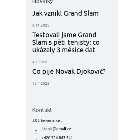
Novinky
Jak vznikl Grand Slam
3.11.2025
Testovali jsme Grand
Slam s pěti tenisty: co
ukázaly 3 měsíce dat
4.9.2025
Co pije Novak Djoković?
15.4.2025
Kontakt
J&L tenis s.r.o.
jltenis
@
email.cz
+420 724 843 341