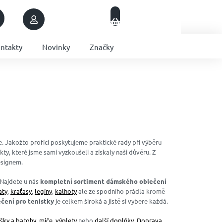
Nákupní
Přihlášení
Prázdný košík
košík
ntakty
Novinky
Značky
 Jakožto profíci poskytujeme praktické rady při výběru
, které jsme sami vyzkoušeli a získaly naši důvěru. Z
esignem.
 Najdete u nás
kompletní sortiment dámského oblečení
aty
,
kraťasy
,
legíny
,
kalhoty
ale ze spodního prádla kromě
čení pro tenistky
je celkem široká a jistě si vybere každá.
ašky a batohy
,
míče
,
výplety
nebo
další doplňky
.
Doprava