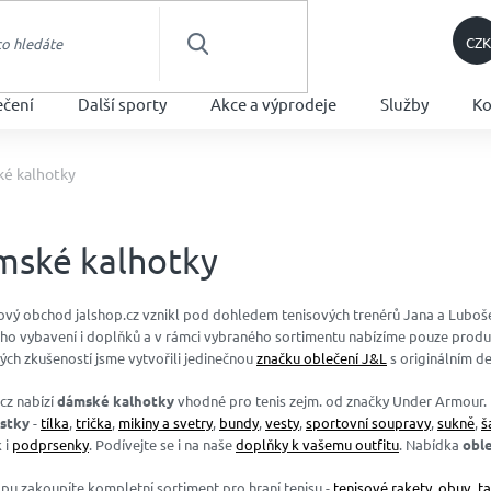
CZK
HLEDAT
ečení
Další sporty
Akce a výprodeje
Služby
Ko
é kalhotky
ské kalhotky
tový obchod
jalshop.cz
vznikl pod dohledem tenisových trenérů Jana a Luboše.
ho vybavení i doplňků a v rámci vybraného sortimentu nabízíme pouze produkty
ných
zkušeností jsme vytvořili jedinečnou
značku oblečení J&L
s originálním d
cz nabízí
dámské kalhotky
vhodné pro tenis zejm. od značky Under Armour.
istky
-
tílka
,
trička
,
mikiny a svetry
,
bundy
,
vesty
,
sportovní soupravy
,
sukně
,
š
 i
podprsenky
. Podívejte se i na naše
doplňky k vašemu outfitu
. Nabídka
oble
pu zakoupíte kompletní sortiment pro hraní tenisu -
tenisové rakety
,
obuv
,
t