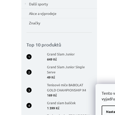
Další sporty
Akce a výprodeje
Značky
Top 10 produktů
Grand Slam Junior
649 Kč
Grand Slam Junior Single
Serve
49 Kč
Tenisové míče BABOLAT
GOLD CHAMPIONSHIP X4
Tento 
169 Kč
vyjadřu
Grand slam balíček
1 399 Kč
Nasta