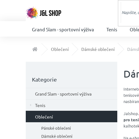
Přejít
na
obsah
Grand Slam - sportovní výživa
Tenis
Obl
Domů
Oblečení
Dámské oblečení
Dámsk
P
o
Dám
Přeskočit
s
Kategorie
kategorie
t
Interne
r
Grand Slam - sportovní výživa
tenisové
a
nasbíra
n
Tenis
n
Jalshop.
Oblečení
í
pro ten
p
kalhotek
Pánské oblečení
a
Dámské oblečení
Na e-sho