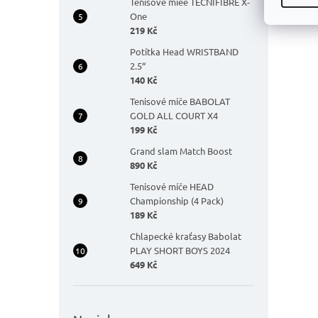
Tenisové míee TECNIFIBRE X-
One
219 Kč
Potítka Head WRISTBAND
2.5“
140 Kč
Tenisové míče BABOLAT
GOLD ALL COURT X4
199 Kč
Grand slam Match Boost
890 Kč
Tenisové míče HEAD
Championship (4 Pack)
189 Kč
Chlapecké kraťasy Babolat
PLAY SHORT BOYS 2024
649 Kč