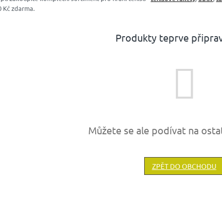
0 Kč zdarma.
Produkty teprve připra
Můžete se ale podívat na osta
ZPĚT DO OBCHODU