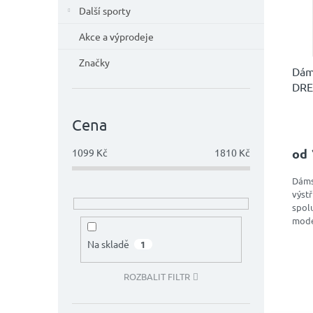
d
Další sporty
r
u
o
k
Akce a výprodeje
d
t
u
ů
Značky
Dám
k
DRE
t
ů
Cena
od
1099
Kč
1810
Kč
Dáms
výst
spolu
mode
elast
Na skladě
1
ROZBALIT FILTR