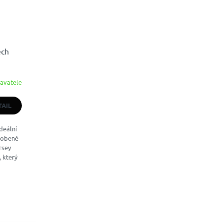
ech
avatele
TAIL
ideální
yrobené
rsey
 který