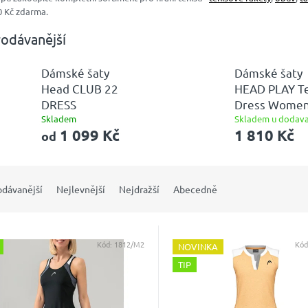
0 Kč zdarma.
odávanější
Dámské šaty
Dámské šaty
Head CLUB 22
HEAD PLAY T
DRESS
Dress Wome
Skladem
Skladem u dodava
1 099 Kč
1 810 Kč
od
odávanější
Nejlevnější
Nejdražší
Abecedně
Kód:
1812/M2
Kód
NOVINKA
TIP