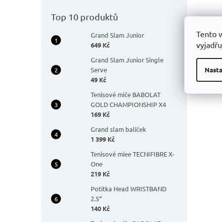
Top 10 produktů
Tento 
Grand Slam Junior
vyjadřu
649 Kč
Grand Slam Junior Single
Serve
Nasta
49 Kč
Tenisové míče BABOLAT
GOLD CHAMPIONSHIP X4
169 Kč
Grand slam balíček
1 399 Kč
Tenisové míee TECNIFIBRE X-
One
219 Kč
Potítka Head WRISTBAND
2.5“
140 Kč