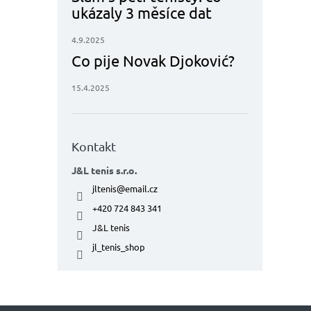
ukázaly 3 měsíce dat
4.9.2025
Co pije Novak Djoković?
15.4.2025
Kontakt
J&L tenis s.r.o.
jltenis
@
email.cz
+420 724 843 341
J&L tenis
jl_tenis_shop