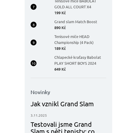
Tenisové míče BABOLAT
GOLD ALL COURT X4
199 Kč
Grand slam Match Boost
890 Kč
Tenisové míče HEAD
Championship (4 Pack)
189 Kč
Chlapecké kraťasy Babolat
PLAY SHORT BOYS 2024
649 Kč
Novinky
Jak vznikl Grand Slam
3.11.2025
Testovali jsme Grand
Slam s pěti tenisty: co