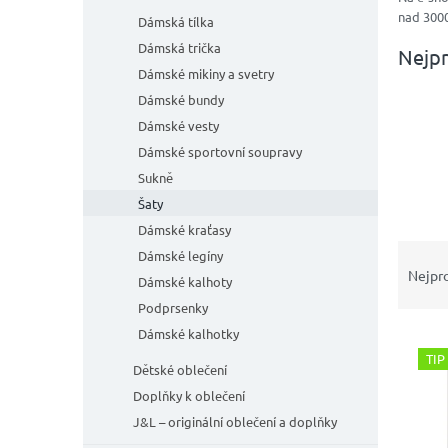
n
nad 300
e
Dámská tílka
l
Dámská trička
Nejpr
Dámské mikiny a svetry
Dámské bundy
Dámské vesty
Dámské sportovní soupravy
Sukně
Šaty
Dámské kraťasy
Ř
Dámské legíny
a
Nejpr
Dámské kalhoty
z
Podprsenky
e
Dámské kalhotky
V
n
ý
í
TIP
Dětské oblečení
p
p
Doplňky k oblečení
i
r
J&L – originální oblečení a doplňky
s
o
p