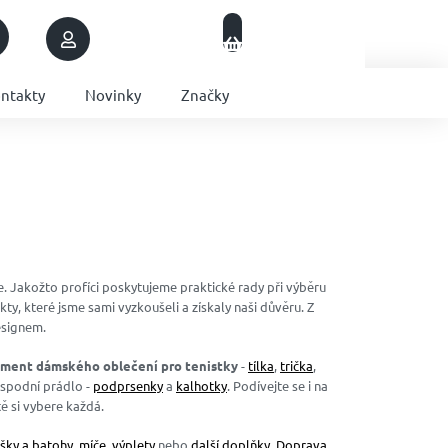
Nákupní
Přihlášení
Prázdný košík
košík
ntakty
Novinky
Značky
 Jakožto profíci poskytujeme praktické rady při výběru
, které jsme sami vyzkoušeli a získaly naši důvěru. Z
esignem.
iment dámského oblečení pro tenistky
-
tílka
,
trička
,
i spodní prádlo -
podprsenky
a
kalhotky
. Podívejte se i na
tě si vybere každá.
ašky a batohy
,
míče
,
výplety
nebo
další doplňky
.
Doprava