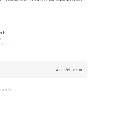
ech
n
tele
2
položek celkem
:
6575/M