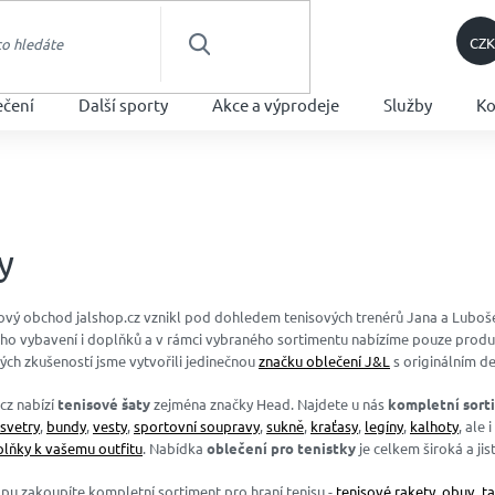
CZK
HLEDAT
ečení
Další sporty
Akce a výprodeje
Služby
Ko
y
tový obchod
jalshop.cz
vznikl pod dohledem tenisových trenérů Jana a Luboše.
ho vybavení i doplňků a v rámci vybraného sortimentu nabízíme pouze produkty
ných
zkušeností jsme vytvořili jedinečnou
značku oblečení J&L
s originálním d
cz nabízí
tenisové
šaty
zejména značky Head. Najdete u nás
kompletní sort
 svetry
,
bundy
,
vesty
,
sportovní soupravy
,
sukně
,
kraťasy
,
legíny
,
kalhoty
, ale 
lňky k vašemu outfitu
. Nabídka
oblečení pro tenistky
je celkem široká a jis
pu zakoupíte kompletní sortiment pro hraní tenisu -
tenisové rakety
,
obuv
,
t