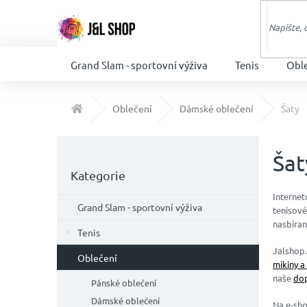
Přejít
na
obsah
Grand Slam - sportovní výživa
Tenis
Obl
Domů
Oblečení
Dámské oblečení
Šaty
P
o
Šat
Přeskočit
s
Kategorie
kategorie
t
Interne
r
Grand Slam - sportovní výživa
tenisové
a
nasbíra
n
Tenis
n
Jalshop.
Oblečení
í
mikiny a
p
naše
dop
Pánské oblečení
a
Dámské oblečení
Na e-sho