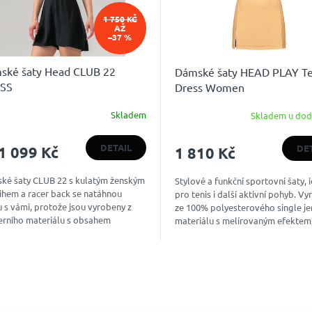
1 750 KČ
AŽ
–37 %
ské šaty Head CLUB 22
Dámské šaty HEAD PLAY T
SS
Dress Women
Skladem
Skladem u dod
DETAIL
DE
1 099 Kč
1 810 Kč
ké šaty CLUB 22 s kulatým ženským
Stylové a funkční sportovní šaty, 
řihem a racer back se natáhnou
pro tenis i další aktivní pohyb. V
 s vámi, protože jsou vyrobeny z
ze 100% polyesterového single je
rního materiálu s obsahem
materiálu s melírovaným efektem,
anu. Pro zvýšení vašeho pohodlí...
působí moderně a...
O
v
l
á