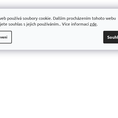
d
a
c
í
web používá soubory cookie. Dalším procházením tohoto webu
p
jete souhlas s jejich používáním.. Více informací
zde
.
r
v
k
Souh
vení
y
v
ý
p
i
s
u