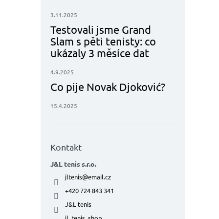
3.11.2025
Testovali jsme Grand
Slam s pěti tenisty: co
ukázaly 3 měsíce dat
4.9.2025
Co pije Novak Djoković?
15.4.2025
Kontakt
J&L tenis s.r.o.
jltenis
@
email.cz
+420 724 843 341
J&L tenis
jl_tenis_shop