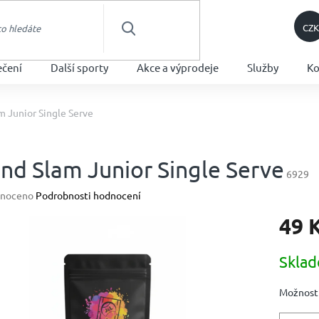
CZK
HLEDAT
ečení
Další sporty
Akce a výprodeje
Služby
Ko
m Junior Single Serve
nd Slam Junior Single Serve
6929
né
noceno
Podrobnosti hodnocení
ení
49 
u
Měrná
Skla
cena:
ek.
Možnosti