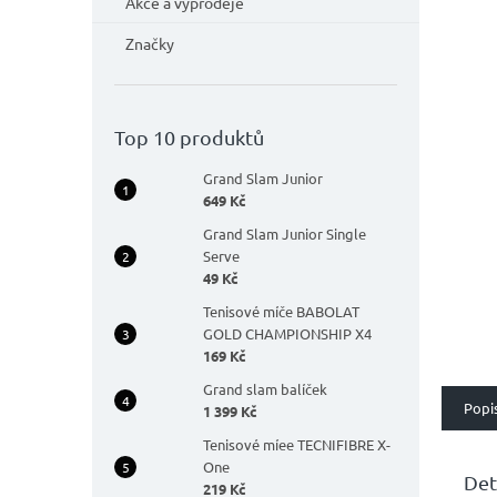
n
Akce a výprodeje
e
Značky
l
Top 10 produktů
Grand Slam Junior
649 Kč
Grand Slam Junior Single
Serve
49 Kč
Tenisové míče BABOLAT
GOLD CHAMPIONSHIP X4
169 Kč
Grand slam balíček
Popi
1 399 Kč
Tenisové míee TECNIFIBRE X-
One
Det
219 Kč