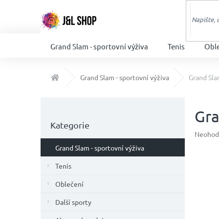
Přejít
na
obsah
Grand Slam - sportovní výživa
Tenis
Obl
Domů
Grand Slam - sportovní výživa
Grand Sla
P
o
Gra
Přeskočit
s
Kategorie
kategorie
t
Průměr
Neohod
hodnoc
r
Grand Slam - sportovní výživa
produkt
a
je
n
Tenis
0,0
n
z
Oblečení
í
5
p
hvězdič
Další sporty
a