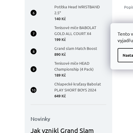
Potítka Head WRISTBAND
Popi
2.5“
140 Kč
Tenisové míče BABOLAT
Tento 
GOLD ALL COURT X4
199 Kč
vyjadřu
Grand slam Match Boost
890 Kč
Nasta
Tenisové míče HEAD
Championship (4 Pack)
189 Kč
Chlapecké kraťasy Babolat
PLAY SHORT BOYS 2024
649 Kč
Novinky
Jak vznikl Grand Slam