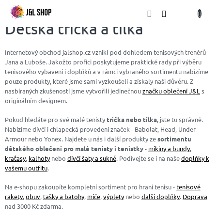
Přejít
NÁKU
na
obsah
KOŠÍK
Dětská trička a tílka
Internetový obchod
jalshop.cz
vznikl pod dohledem tenisových trenérů
Jana a Luboše. Jakožto profíci poskytujeme praktické rady při výběru
tenisového vybavení i doplňků a v rámci vybraného sortimentu nabízíme
pouze produkty, které jsme sami vyzkoušeli a získaly naši důvěru. Z
nasbíraných
zkušeností jsme vytvořili jedinečnou
značku oblečení J&L
s
originálním designem.
Pokud hledáte pro své malé tenisty
trička nebo tílka
, jste tu správně.
Nabízíme dívčí i chlapecká provedení značek - Babolat, Head, Under
Armour nebo Yonex. Najdete u nás i další produkty ze
sortimentu
dětského oblečení pro malé tenisty i tenistky
-
mikiny a bundy
,
kraťasy
,
kalhoty
nebo
dívčí šaty a sukně
. Podívejte se i na naše
doplňky k
vašemu outfitu
.
Na e-shopu zakoupíte kompletní sortiment pro hraní tenisu -
tenisové
rakety
,
obuv
,
tašky a batohy
,
míče
,
výplety
nebo
další doplňky
.
Doprava
nad 3000 Kč zdarma.