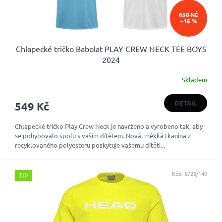
650 KČ
–15 %
Chlapecké tričko Babolat PLAY CREW NECK TEE BOYS
2024
Skladem
DETAIL
549 Kč
Chlapecké tričko Play Crew Neck je navrženo a vyrobeno tak, aby
se pohybovalo spolu s vaším dítětem. Nová, měkká tkanina z
recyklovaného polyesteru poskytuje vašemu dítěti...
Kód:
5723/140
TIP