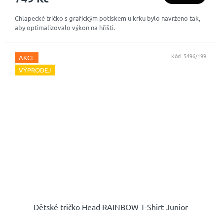
Chlapecké tričko s grafickým potiskem u krku bylo navrženo tak,
aby optimalizovalo výkon na hřišti.
Kód:
5496/199
AKCE
VÝPRODEJ
Dětské tričko Head RAINBOW T-Shirt Junior