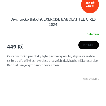
500 KČ
–10 %
Dívčí tričko Babolat EXERCISE BABOLAT TEE GIRLS
2024
Skladem
DETAIL
449 Kč
Cvičební tričko pro dívky bylo pečlivě vyvinuto, aby se vaše dítě
cítilo dobře při všech svých sportovních aktivitách. Tričko Exercise
Babolat Tee je vyrobeno z nové směsi...
Kód:
5163/BIL