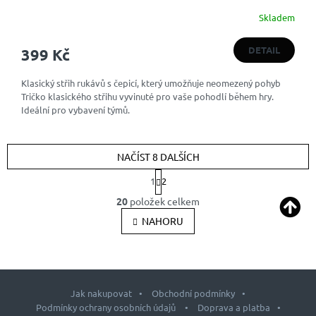
Skladem
DETAIL
399 Kč
Klasický střih rukávů s čepicí, který umožňuje neomezený pohyb
Tričko klasického střihu vyvinuté pro vaše pohodlí během hry.
Ideální pro vybavení týmů.
NAČÍST 8 DALŠÍCH
S
1
2
t
O
r
20
položek celkem
v
á
l
NAHORU
n
k
á
o
d
v
a
á
c
n
í
Jak nakupovat
Obchodní podmínky
í
p
Podmínky ochrany osobních údajů
Doprava a platba
r