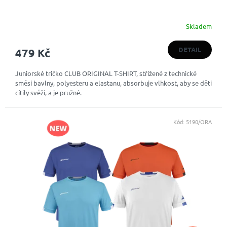
Skladem
Průměrné
hodnocení
produktu
DETAIL
479 Kč
je
4,0
Juniorské tričko CLUB ORIGINAL T-SHIRT, střižené z technické
z
směsi bavlny, polyesteru a elastanu, absorbuje vlhkost, aby se děti
5
cítily svěží, a je pružné.
hvězdiček.
Kód:
5190/ORA