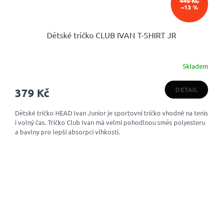
440 KČ
–13 %
Dětské tričko CLUB IVAN T-SHIRT JR
Skladem
Průměrné
hodnocení
produktu
DETAIL
379 Kč
je
4,0
Dětské tričko HEAD Ivan Junior je sportovní tričko vhodné na tenis
z
i volný čas. Tričko Club Ivan má velmi pohodlnou směs polyesteru
5
a bavlny pro lepší absorpci vlhkosti.
hvězdiček.