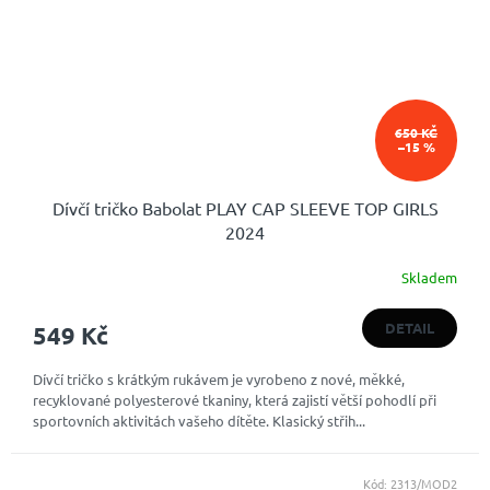
650 KČ
–15 %
Dívčí tričko Babolat PLAY CAP SLEEVE TOP GIRLS
2024
Skladem
DETAIL
549 Kč
Dívčí tričko s krátkým rukávem je vyrobeno z nové, měkké,
recyklované polyesterové tkaniny, která zajistí větší pohodlí při
sportovních aktivitách vašeho dítěte. Klasický střih...
Kód:
2313/MOD2