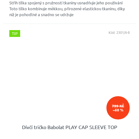
Střih tílka spojený s pružností tkaniny usnadňuje jeho používání
Toto tílko kombinuje měkkou, přirozeně elastickou tkaninu, díky
níž je pohodlné a snadno se udržuje
Kód:
2301/6-8
TIP
799 KČ
–50 %
Dívčí tričko Babolat PLAY CAP SLEEVE TOP