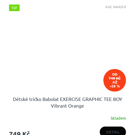
Kód:
6464/6-8
TIP
OD
749 KČ
AŽ
–25 %
Dětské tričko Babolat EXERCISE GRAPHIC TEE BOY
Vibrant Orange
Skladem
DETAIL
749 Kč