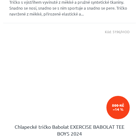
Tričko s výstřihem vyvinuté z měkké a pružné syntetické tkaniny.
Snadno se nosí, snadno se s ním sportuje a snadno se pere. Tričko
navržené z měkké, přirozeně elastické a...
Kód:
5196/MOD
500 KČ
–14 %
Chlapecké tričko Babolat EXERCISE BABOLAT TEE
BOYS 2024