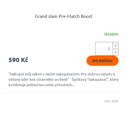
Grand slam Pre-Match Boost
Skladem
Průměrné
hodnocení
produktu
je
4,9
590 Kč
DO KOŠÍKU
z
5
hvězdiček.
"Nakopni svůj výkon s naším nakopávačem: Pro dobrou náladu a
vítězný úder bez otravného svrbění!" Špičkový “nakopávač”, který
kombinuje jedinečnou směs přírodních...
Kód:
4509