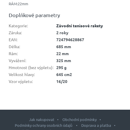
RÁM:22mm
Doplňkové parametry
Kategorie
:
Závodní tenisové rakety
Záruka
:
2 roky
EAN
:
724794628867
Délka
:
685 mm
Rám
:
22 mm
Vyvážení
:
325 mm
Hmotnost (bez výpletu)
:
295 g
Velikost hlavy
:
645 cm2
Vzor výpletu
:
16/20
Jak nakupovat
Obchodní podmínky
Podmínky ochrany osobních údajů
Doprava a platba