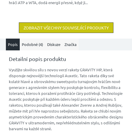
hráči ATP a WTA, dodá energii přesně, když ji...
ZOBRAZIT VŠECHNY SOUVISEJÍCÍ PRODUKTY
Popis
Podobné (4)
Diskuze
Značka
Detailní popis produktu
Využijte skvělou sílu s novou verzí rakety GRAVITY MP, která
disponuje nejnovější technologií Auxetic. Tato raketa díky své
kulaté hlavě a obrovskému sweetspotu turnajovým hráčům nové
generace s agresivním stylem hry poskytuje kontrolu, flexibilitu a
toleranci, kterou k poražení protihráče čáry potřebují. Technologie
Auxetic poskytuje při každém úderu lepší procítění a odezvu. S
raketou, kterou používají také Alexander Zverev a Andrej Rubljov,
můžete mít při hře naprostou sebejistotu. Raketa se chlubí novým
asymetrickým provedením charakteristického obráceného designu
GRAVITY v ultramoderním, nepřehlédnutelném stylu, s odlišnými
barvami na každé straně.