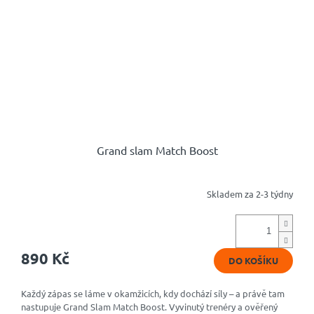
Grand slam Match Boost
Skladem za 2-3 týdny
Průměrné
hodnocení
produktu
je
4,8
890 Kč
DO KOŠÍKU
z
5
hvězdiček.
Každý zápas se láme v okamžicích, kdy dochází síly – a právě tam
nastupuje Grand Slam Match Boost. Vyvinutý trenéry a ověřený