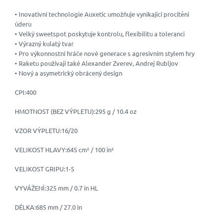
• Inovativní technologie Auxetic umožňuje vynikající procítění
úderu
• Velký sweetspot poskytuje kontrolu, flexibilitu a toleranci
• Výrazný kulatý tvar
• Pro výkonnostní hráče nové generace s agresivním stylem hry
• Raketu používají také Alexander Zverev, Andrej Rubljov
• Nový a asymetrický obrácený design
CPI:400
HMOTNOST (BEZ VÝPLETU):295 g / 10.4 oz
VZOR VÝPLETU:16/20
VELIKOST HLAVY:645 cm² / 100 in²
VELIKOST GRIPU:1-5
VYVÁŽENÍ:325 mm / 0.7 in HL
DÉLKA:685 mm / 27.0 in