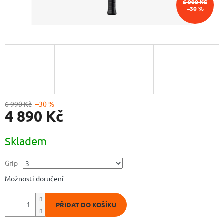
6 990 KČ
–30 %
6 990 Kč
–30 %
4 890 Kč
Měrná
Skladem
cena:
Grip
Možnosti doručení
PŘIDAT DO KOŠÍKU