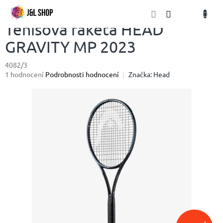
Přejít
NÁKU
na
obsah
KOŠÍK
Tenisová raketa HEAD
GRAVITY MP 2023
4082/3
Průměrné
1 hodnocení
Podrobnosti hodnocení
Značka:
Head
hodnocení
produktu
je
5,0
z
5
hvězdiček.