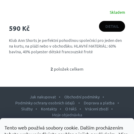
Skladem
DETAIL
590 Kč
Klub Ann Shorts je perfektní pohodlnou společnicí pro jeden den
na kurtu, na pláži nebo v obchoďáku. HLAVNÍ MATERIÁL: 60%
bavlna, 40% polyester dětské francouzské froté
2
položek celkem
O
v
l
á
d
Jak nakupovat
Obchodní podmínky
a
Podmínky ochrany osobních údajů
Doprava a platba
c
Služby
Kontakty
O NÁS
Vrácení zboží
í
Moje objednávka
p
r
Z
Tento web používá soubory cookie. Dalším procházením
v
k