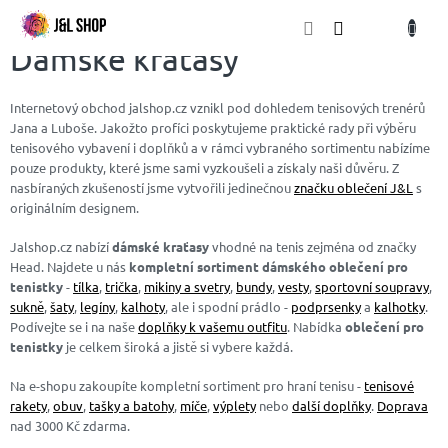
Přejít
NÁKU
na
obsah
KOŠÍK
Dámské kraťasy
Internetový obchod
jalshop.cz
vznikl pod dohledem tenisových trenérů
Jana a Luboše. Jakožto profíci poskytujeme praktické rady při výběru
tenisového vybavení i doplňků a v rámci vybraného sortimentu nabízíme
pouze produkty, které jsme sami vyzkoušeli a získaly naši důvěru. Z
nasbíraných
zkušeností jsme vytvořili jedinečnou
značku oblečení J&L
s
originálním designem.
Jalshop.cz nabízí
dámské kraťasy
vhodné na tenis zejména od značky
Head. Najdete u nás
kompletní sortiment dámského oblečení pro
tenistky
-
tílka
,
trička
,
mikiny a svetry
,
bundy
,
vesty
,
sportovní soupravy
,
sukně
,
šaty
,
legíny
,
kalhoty
, ale i spodní prádlo -
podprsenky
a
kalhotky
.
Podívejte se i na naše
doplňky k vašemu outfitu
. Nabídka
oblečení pro
tenistky
je celkem široká a jistě si vybere každá.
Na e-shopu zakoupíte kompletní sortiment pro hraní tenisu -
tenisové
rakety
,
obuv
,
tašky a batohy
,
míče
,
výplety
nebo
další doplňky
.
Doprava
nad 3000 Kč zdarma.