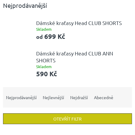
Nejprodávanější
Dámské kraťasy Head CLUB SHORTS
Skladem
699 Kč
od
Dámské kraťasy Head CLUB ANN
SHORTS
Skladem
590 Kč
Ř
a
Nejprodávanější
Nejlevnější
Nejdražší
Abecedně
z
e
n
OTEVŘÍT FILTR
í
p
V