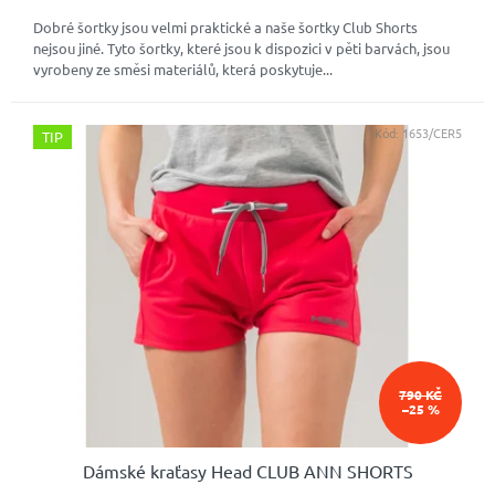
Dobré šortky jsou velmi praktické a naše šortky Club Shorts
nejsou jiné. Tyto šortky, které jsou k dispozici v pěti barvách, jsou
vyrobeny ze směsi materiálů, která poskytuje...
Kód:
1653/CER5
TIP
790 KČ
–25 %
Dámské kraťasy Head CLUB ANN SHORTS