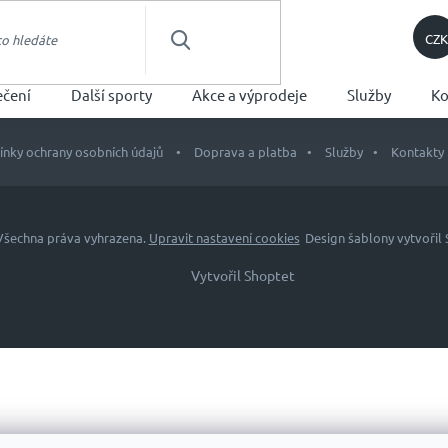
CZK
HLEDAT
ečení
Další sporty
Akce a výprodeje
Služby
Ko
nky ochrany osobních údajů
Doprava a platba
Služby
Kontakty
 Všechna práva vyhrazena.
Upravit nastavení cookies
Design šablony vytvořil
Vytvořil Shoptet