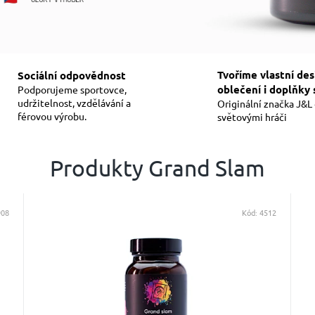
Tvoříme vlastní des
Sociální odpovědnost
oblečení i doplňky 
Podporujeme sportovce,
udržitelnost, vzdělávání a
Originální značka J&L
férovou výrobu.
světovými hráči
Produkty Grand Slam
908
Kód:
4512