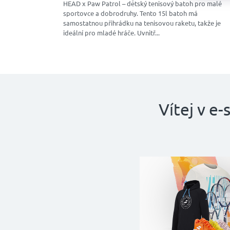
HEAD x Paw Patrol – dětský tenisový batoh pro malé
e
sportovce a dobrodruhy. Tento 15l batoh má
samostatnou přihrádku na tenisovou raketu, takže je
ň
ideální pro mladé hráče. Uvnitř...
!
Vítej v e-