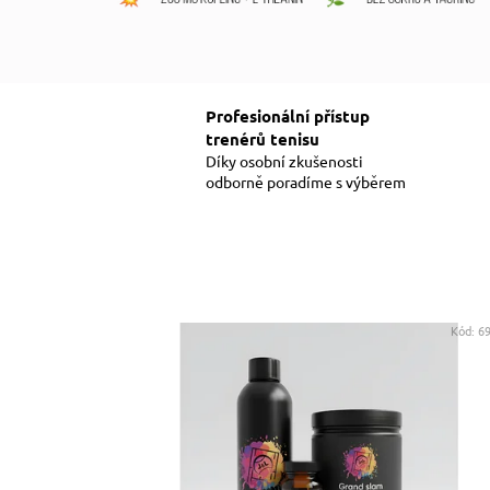
h
o
p
u
Profesionální přístup
trenérů tenisu
,
Díky osobní zkušenosti
k
odborně poradíme s výběrem
d
e
t
Kód:
6
e
n
i
s