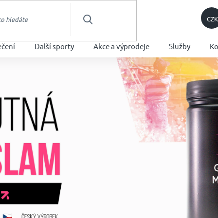
CZK
HLEDAT
ečení
Další sporty
Akce a výprodeje
Služby
Ko