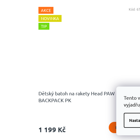
a
Kód:
6
AKCE
l
NOVINKA
e
TIP
ž
i
v
o
t
n
Dětský batoh na rakety Head PAW PATROL
Tento 
BACKPACK PK
í
vyjadřu
v
Sklad
Nasta
á
DO KOŠÍKU
1 199 Kč
š