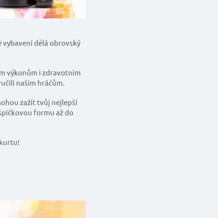
é vybavení dělá obrovský
ím výkonům i zdravotním
učili našim hráčům.
ohou zažít tvůj nejlepší
 špičkovou formu až do
kurtu!