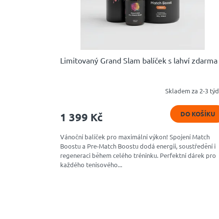
n
e
n
í
Limitovaný Grand Slam balíček s lahví zdarma
j
e
Skladem za 2-3 tý
Průměrné
hodnocení
n
produktu
DO KOŠÍKU
1 399 Kč
s
je
4,8
p
Vánoční balíček pro maximální výkon! Spojení Match
z
Boostu a Pre-Match Boostu dodá energii, soustředění i
5
o
regeneraci během celého tréninku. Perfektní dárek pro
hvězdiček.
každého tenisového...
r
t
,