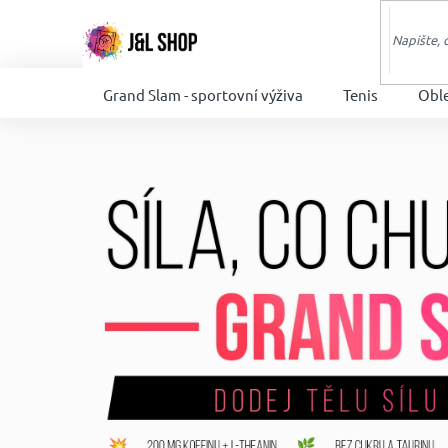
Přejít
na
obsah
Grand Slam - sportovní výživa
Tenis
Obl
V
í
t
e
j
v
e
-
s