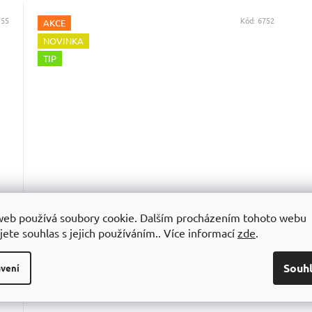
755
Kód:
6752
AKCE
NOVINKA
TIP
Dětský batoh na rakety Head PAW PATROL
web používá soubory cookie. Dalším procházením tohoto webu
BACKPACK BL
jete souhlas s jejich používáním.. Více informací
zde
.
em
Skladem
Souh
vení
DO KOŠÍKU
1 199 Kč