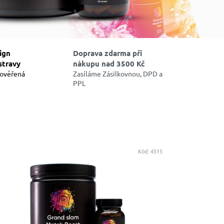
ign
Doprava zdarma při
stravy
nákupu nad 3500 Kč
 ověřená
Zasíláme Zásilkovnou, DPD a
PPL
Kód:
4515