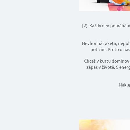
| 💪 Každý den pomáháme
Nevhodná raketa, nepoh
potížím. Proto u ná
Chceš v kurtu dominova
zápas v životě. S ene
Nakup