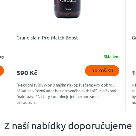
Grand slam Pre-Match Boost
G
dny
Skladem
Průměrné
P
hodnocení
ho
produktu
pr
DO KOŠÍKU
590 Kč
1
je
je
4,9
4,
"Nakopni svůj výkon s naším nakopávačem: Pro dobrou
Ná
z
z
náladu a vítězný úder bez otravného svrbění!" Špičkový
te
5
5
“nakopávač”, který kombinuje jedinečnou směs
hy
hvězdiček.
hv
přírodních...
ma
Z naší nabídky doporučujeme