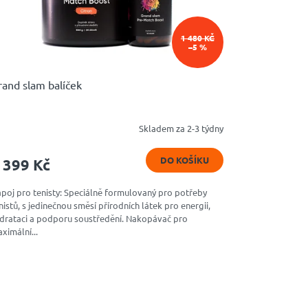
1 480 KČ
–5 %
rand slam balíček
Skladem za 2-3 týdny
růměrné
dnocení
oduktu
DO KOŠÍKU
 399 Kč
9
poj pro tenisty: Speciálně formulovaný pro potřeby
nistů, s jedinečnou směsí přírodních látek pro energii,
drataci a podporu soustředění. Nakopávač pro
ězdiček.
ximální...