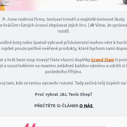
🎾 Jsme rodinná firma, tenisoví trenéři a majitelé tenisové školy.
 hráčům různých úrovní zlepšovat jejich hru. | 🧰 Víme, že správn
rozdíl.
odlné boty nebo špatně vybrané příslušenství mohou vést k horš
s najdeš pouze pečlivě ověřené produkty, které bychom sami dopor
t a hrát beze stop únavy? Naše vlastní doplňky
Grand Slam
ti pom
rgií a soustředěním na maximu zvládneš každou výměnu a udržíš si
posledního fiftýnu.
uj tam, kde se tenisu opravdu rozumí. Tady začíná tvůj úspěch na 
Proč vybrat J&L Tenis Shop?
PŘEČTĚTE SI ČLÁNEK
O NÁS