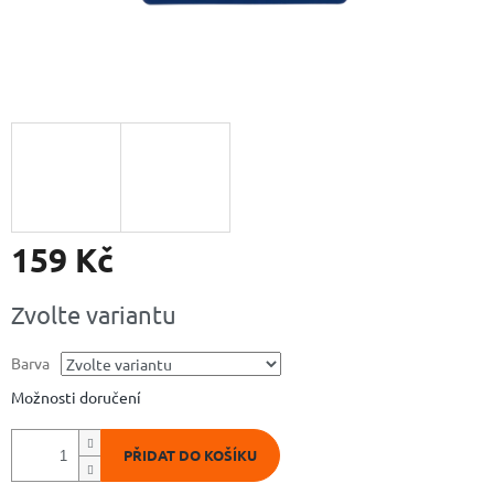
159 Kč
Měrná
Zvolte variantu
cena:
Barva
Možnosti doručení
PŘIDAT DO KOŠÍKU