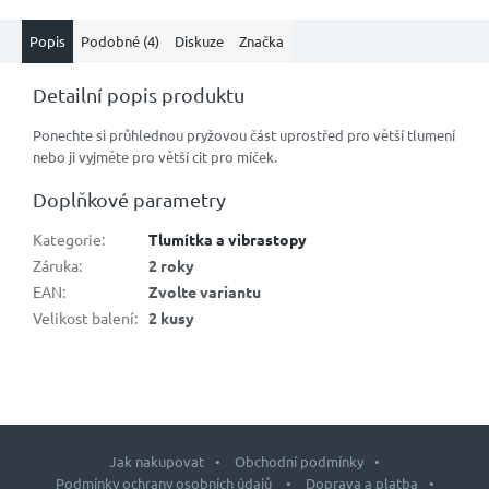
Popis
Podobné (4)
Diskuze
Značka
Detailní popis produktu
Ponechte si průhlednou pryžovou část uprostřed pro větší tlumení
nebo ji vyjměte pro větší cit pro míček.
Doplňkové parametry
Kategorie
:
Tlumítka a vibrastopy
Záruka
:
2 roky
EAN
:
Zvolte variantu
Velikost balení
:
2 kusy
Jak nakupovat
Obchodní podmínky
Podmínky ochrany osobních údajů
Doprava a platba