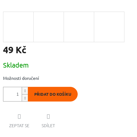
49 Kč
Měrná
Skladem
cena:
Možnosti doručení
PŘIDAT DO KOŠÍKU
ZEPTAT SE
SDÍLET