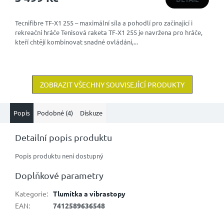
Tecnifibre TF-X1 255 – maximální síla a pohodlí pro začínající i
rekreační hráče Tenisová raketa TF-X1 255 je navržena pro hráče,
kteří chtějí kombinovat snadné ovládání,...
ZOBRAZIT VŠECHNY SOUVISEJÍCÍ PRODUKTY
Popis
Podobné (4)
Diskuze
Detailní popis produktu
Popis produktu není dostupný
Doplňkové parametry
Kategorie
:
Tlumítka a vibrastopy
EAN
:
7412589636548