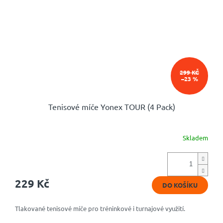
299 KČ
–23 %
Tenisové míče Yonex TOUR (4 Pack)
Skladem
Průměrné
hodnocení
produktu
je
5,0
229 Kč
DO KOŠÍKU
z
5
hvězdiček.
Tlakované tenisové míče pro tréninkové i turnajové využití.