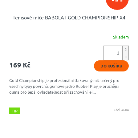
–15 %
Tenisové míče BABOLAT GOLD CHAMPIONSHIP X4
Skladem
169 Kč
DO KOŠÍKU
Gold Championship je profesionální tlakovaný míč určený pro
všechny typy povrchů, gumové jádro Rubber Play je pružnější
guma pro lepší ovladatelnost při zachování její...
Kód:
4604
TIP