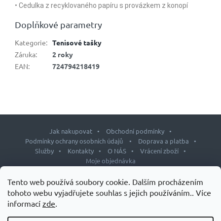
• Cedulka z recyklovaného papíru s provázkem z konopí
Doplňkové parametry
Kategorie
:
Tenisové tašky
Záruka
:
2 roky
EAN
:
724794218419
Jak nakupovat
Obchodní podmínky
Podmínky ochrany osobních údajů
Doprava a platba
Služby
Kontakty
O NÁS
Vrácení zboží
Moje objednávka
Z
Tento web používá soubory cookie. Dalším procházením
á
tohoto webu vyjadřujete souhlas s jejich používáním.. Více
p
informací
zde
.
Copyright 2026
J&L shop
. Všechna práva vyhrazena.
Upravit
a
nastavení cookies