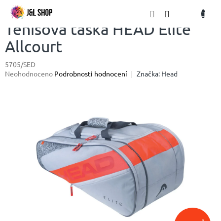
Přejít
NÁKU
na
obsah
KOŠÍK
Tenisová taška HEAD Elite
Allcourt
5705/SED
Průměrné
Neohodnoceno
Podrobnosti hodnocení
Značka:
Head
hodnocení
produktu
je
0,0
z
5
hvězdiček.