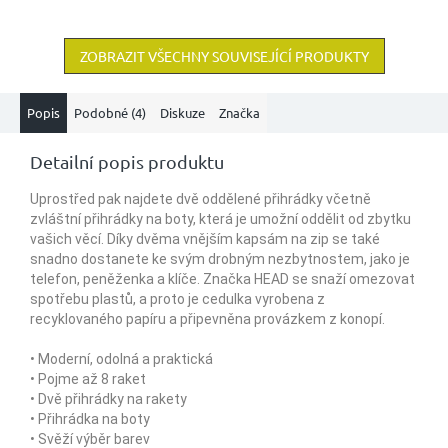
ZOBRAZIT VŠECHNY SOUVISEJÍCÍ PRODUKTY
Popis
Podobné (4)
Diskuze
Značka
Detailní popis produktu
Uprostřed pak najdete dvě oddělené přihrádky včetně
zvláštní přihrádky na boty, která je umožní oddělit od zbytku
vašich věcí. Díky dvěma vnějším kapsám na zip se také
snadno dostanete ke svým drobným nezbytnostem, jako je
telefon, peněženka a klíče. Značka HEAD se snaží omezovat
spotřebu plastů, a proto je cedulka vyrobena z
recyklovaného papíru a připevněna provázkem z konopí.
• Moderní, odolná a praktická
• Pojme až 8 raket
• Dvě přihrádky na rakety
• Přihrádka na boty
• Svěží výběr barev