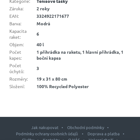
Kategorie
:
Tenisové tašky
Záruka
:
2 roky
EAN
:
3324922171677
Barva
:
Modrá
Kapacita
6
raket
:
Objem
:
40 l
Počet
1 přihrádka na raketu, 1 hlavní přihrádka, 1
kapes
:
boční kapsa
Počet
3
úchytů
:
Rozměry
:
19 x 31 x 80 cm
Složení
:
100% Recycled Polyester
Jak nakupovat
Obchodní podmínky
Podmínky ochrany osobních údajů
Doprava a platba
Služby
Kontakty
O NÁS
Vrácení zboží