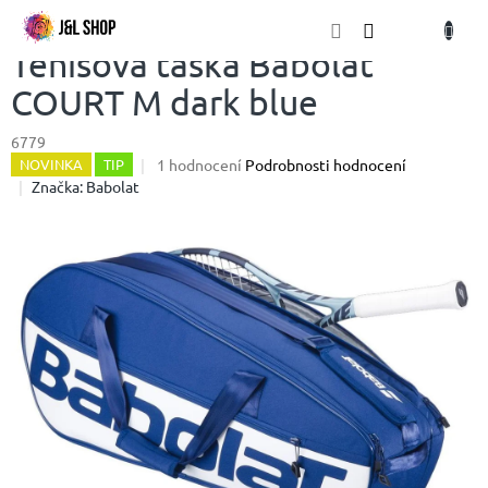
Přejít
NÁKU
na
obsah
KOŠÍK
Tenisová taška Babolat
COURT M dark blue
6779
Průměrné
1 hodnocení
Podrobnosti hodnocení
NOVINKA
TIP
hodnocení
Značka:
Babolat
produktu
je
5,0
z
5
hvězdiček.