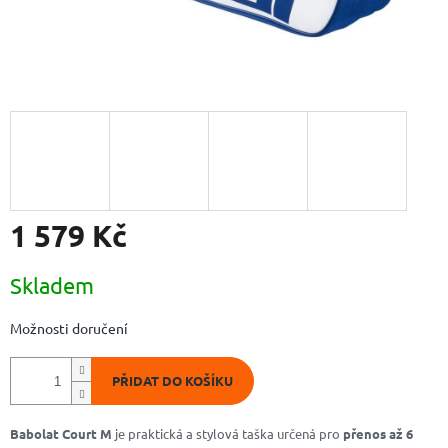
1 579 Kč
Měrná
Skladem
cena:
Možnosti doručení
PŘIDAT DO KOŠÍKU
Babolat Court M
je praktická a stylová taška určená pro
přenos až 6