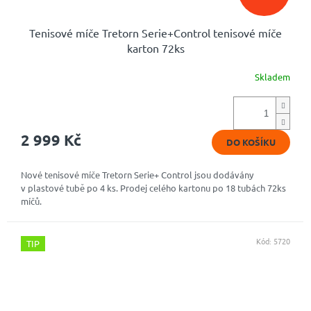
Tenisové míče Tretorn Serie+Control tenisové míče
karton 72ks
Skladem
Průměrné
hodnocení
produktu
je
5,0
2 999 Kč
DO KOŠÍKU
z
5
hvězdiček.
Nové tenisové míče Tretorn Serie+ Control jsou dodávány
v plastové tubě po 4 ks. Prodej celého kartonu po 18 tubách 72ks
míčů.
Kód:
5720
TIP