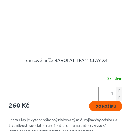
Tenisové míče BABOLAT TEAM CLAY X4
Skladem
260 Kč
DO KOŠÍKU
Team Clay je vysoce výkonný tlakovaný míč, Vyjímečný odskok a
trvanlivost, speciálně navržený pro hru na antuce. Vysoká
viditelnost plsti. Stejná kvalita jako bývalí oficiální...