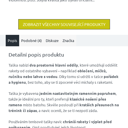
ZOBRAZIT VŠECHNY SOUVISEJÍCÍ PRODUKTY
Popis
Podobné (4)
Diskuze
Značka
Detailní popis produktu
Taška nabízí
dva prostorné hlavní oddíly
, které umožňují oddělit
rakety od ostatního vybavení – například
oblečení, míčků,
ručníku nebo lahve s vodou
. Díky tomu si udržíš v tašce
pořádek
a hygienu
, bez toho, aby se ti zpocené věci míchaly s raketami.
Taška je vybavena
jedním nastavitelným ramenním popruhem
,
takže je ideální pro ty, kteří preferují
klasické nošení přes
rameno
místo batohu. Skvěle poslouží při
kratších přesunech na
trénink či zápas
, a navíc oceníš, že se ti nezpotí záda.
Používáním tenisové tašky navíc
chráníš rakety i výplet před
poškozením
, čímž prodlužuješ jejich životnost.