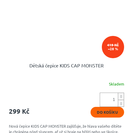
419 KČ
–28 %
Dětská čepice KIDS CAP MONSTER
Skladem
299 Kč
DO KOŠÍKU
Nová čepice KIDS CAP MONSTER zajišťuje, že hlava vašeho dítěte
je chráněna před sluncem, ať už si hraje na hřišti nebo ve školce.