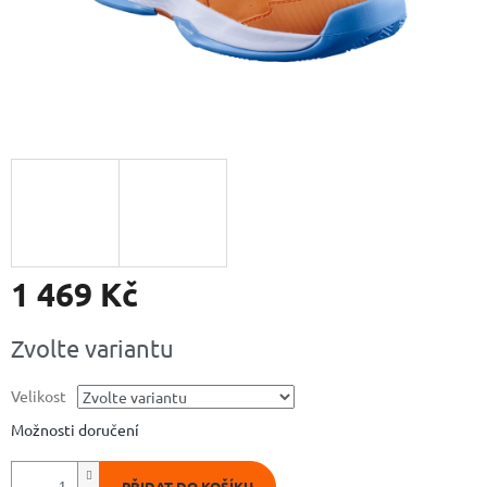
1 469 Kč
Měrná
Zvolte variantu
cena:
Velikost
Možnosti doručení
PŘIDAT DO KOŠÍKU