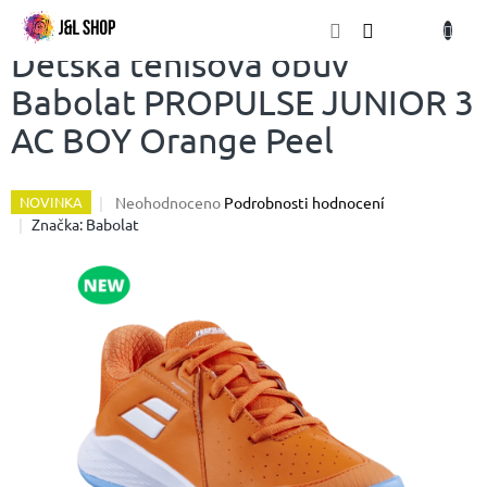
Přejít
NÁKU
na
obsah
KOŠÍK
Dětská tenisová obuv
Babolat PROPULSE JUNIOR 3
AC BOY Orange Peel
Průměrné
Neohodnoceno
Podrobnosti hodnocení
NOVINKA
hodnocení
Značka:
Babolat
produktu
je
0,0
z
5
hvězdiček.