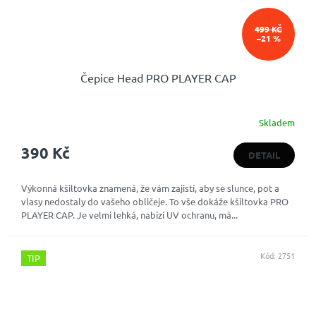
499 KČ
–21 %
Čepice Head PRO PLAYER CAP
Skladem
390 Kč
DETAIL
Výkonná kšiltovka znamená, že vám zajistí, aby se slunce, pot a
vlasy nedostaly do vašeho obličeje. To vše dokáže kšiltovka PRO
PLAYER CAP. Je velmi lehká, nabízí UV ochranu, má...
Kód:
2751
TIP