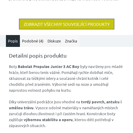
ZOBRAZIT VŠECHNY SOUVISEJÍCÍ PRODUKTY
Popis
Podobné (4)
Diskuze
Značka
Detailní popis produktu
Boty
Babolat Propulse Junior 3 AC Boy
byly navrženy pro mladé
hráče, kteří berou tenis vážně. Pomáhají rychle dobíhat míče,
skluzovat za těžkými údery a současně chrání kotník i celé
chodidlo před zraněním. Výborně sedí na noze a umožňují
naprostou volnost pohybu na kurtu.
Díky univerzální podrážce jsou vhodné na
tvrdý povrch, antuku i
umělou trávu
. Vysoce odolné materiály v namáhaných místech
zaručují dlouhou životnost i při častém hraní. Konstrukce boty
zajišťuje
výbornou stabilitu a oporu
, kterou děti potřebují v
zápasových situacích.