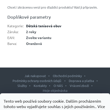
Chceš i zkrácenou verzi pro dlaždici produktu? Rád ji připravím.
Doplňkové parametry
Kategorie
:
Dětská tenisová obuv
Záruka
:
2 roky
EAN
:
Zvolte variantu
Barva
:
Oranžová
Jak nakupovat
Obchodní podmínky
Podmínky ochrany osobních údajů
Doprava a platba
Služby
Kontakty
O NÁS
Vrácení zboží
Moje objednávka
Z
Tento web používá soubory cookie. Dalším procházením
á
tohoto webu vyjadřujete souhlas s jejich používáním.. Více