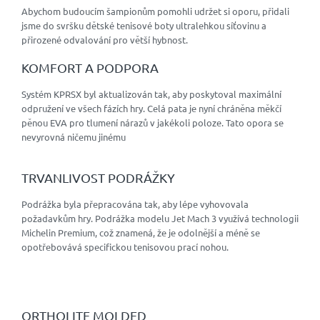
Abychom budoucím šampionům pomohli udržet si oporu, přidali
jsme do svršku dětské tenisové boty ultralehkou síťovinu a
přirozené odvalování pro větší hybnost.
KOMFORT A PODPORA
Systém KPRSX byl aktualizován tak, aby poskytoval maximální
odpružení ve všech fázích hry. Celá pata je nyní chráněna měkčí
pěnou EVA pro tlumení nárazů v jakékoli poloze. Tato opora se
nevyrovná ničemu jinému
TRVANLIVOST PODRÁŽKY
Podrážka byla přepracována tak, aby lépe vyhovovala
požadavkům hry. Podrážka modelu Jet Mach 3 využívá technologii
Michelin Premium, což znamená, že je odolnější a méně se
opotřebovává specifickou tenisovou prací nohou.
ORTHOLITE MOLDED