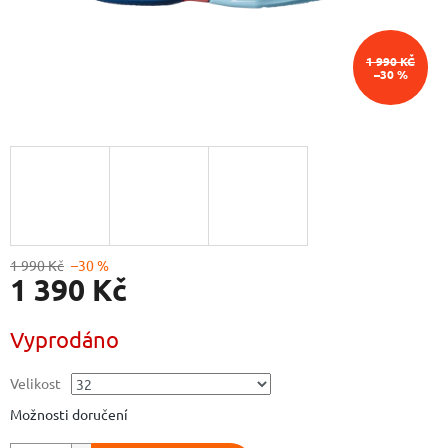
1 990 KČ
–30 %
1 990 Kč
–30 %
1 390 Kč
Měrná
Vyprodáno
cena:
Velikost
Možnosti doručení