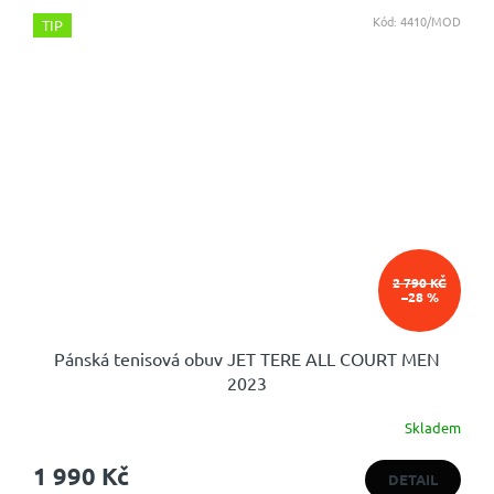
Kód:
4410/MOD
TIP
2 790 KČ
–28 %
Pánská tenisová obuv JET TERE ALL COURT MEN
2023
Skladem
Průměrné
hodnocení
1 990 Kč
produktu
DETAIL
je