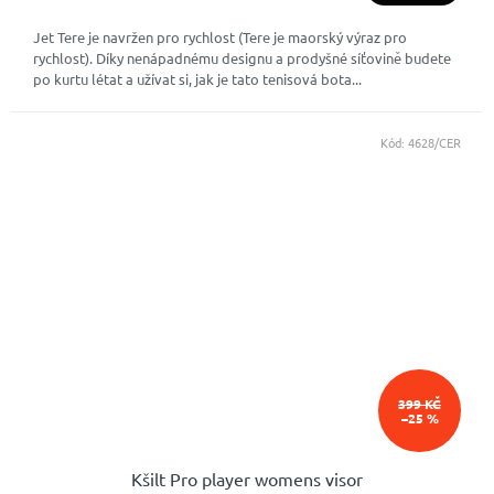
4,8
Jet Tere je navržen pro rychlost (Tere je maorský výraz pro
z
rychlost). Díky nenápadnému designu a prodyšné síťovině budete
5
po kurtu létat a užívat si, jak je tato tenisová bota...
hvězdiček.
Kód:
4628/CER
399 KČ
–25 %
Kšilt Pro player womens visor