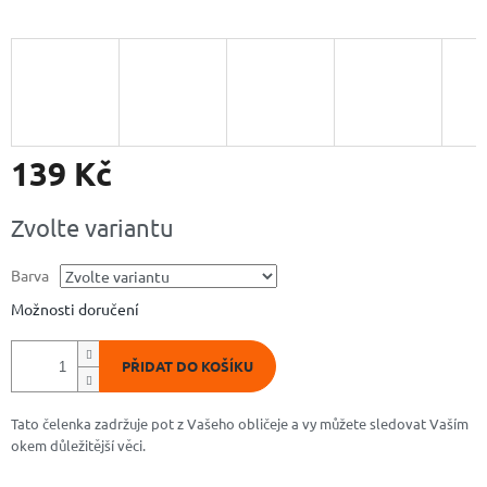
139 Kč
Měrná
Zvolte variantu
cena:
Barva
Možnosti doručení
PŘIDAT DO KOŠÍKU
Tato čelenka zadržuje pot z Vašeho obličeje a vy můžete sledovat Vaším
okem důležitější věci.