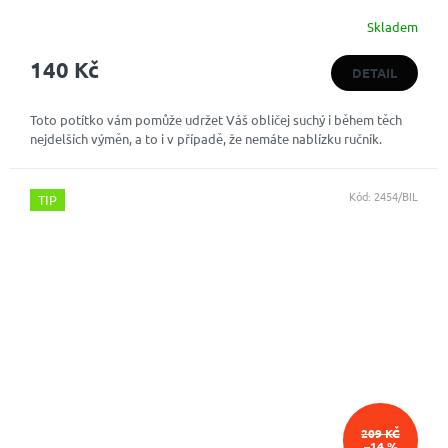
Skladem
Průměrné
hodnocení
140 Kč
produktu
DETAIL
je
5,0
Toto potítko vám pomůže udržet Váš obličej suchý i během těch
z
nejdelších výměn, a to i v případě, že nemáte nablízku ručník.
5
hvězdiček.
Kód:
2454/BIL
TIP
209 KČ
–14 %