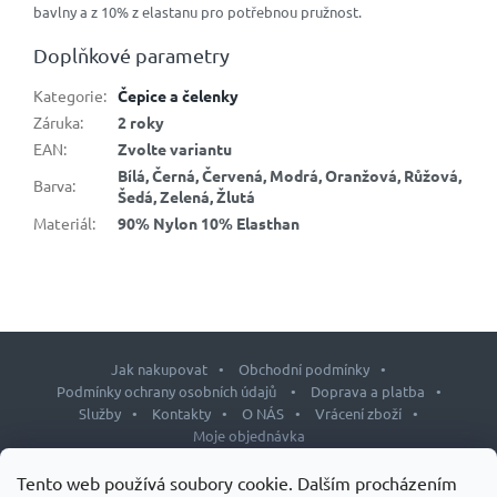
bavlny a z 10% z elastanu pro potřebnou pružnost.
Doplňkové parametry
Kategorie
:
Čepice a čelenky
Záruka
:
2 roky
EAN
:
Zvolte variantu
Bílá, Černá, Červená, Modrá, Oranžová, Růžová,
Barva
:
Šedá, Zelená, Žlutá
Materiál
:
90% Nylon 10% Elasthan
Jak nakupovat
Obchodní podmínky
Podmínky ochrany osobních údajů
Doprava a platba
Služby
Kontakty
O NÁS
Vrácení zboží
Moje objednávka
Z
Tento web používá soubory cookie. Dalším procházením