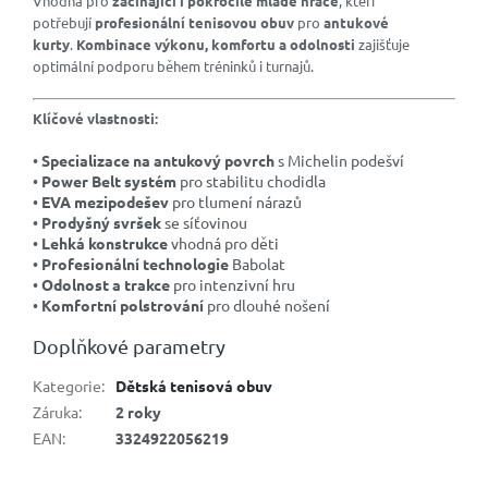
Vhodná pro
začínající i pokročilé mladé hráče
, kteří
potřebují
profesionální tenisovou obuv
pro
antukové
kurty
.
Kombinace výkonu, komfortu a odolnosti
zajišťuje
optimální podporu během tréninků i turnajů.
Klíčové vlastnosti:
•
Specializace na antukový povrch
s Michelin podešví
•
Power Belt systém
pro stabilitu chodidla
•
EVA mezipodešev
pro tlumení nárazů
•
Prodyšný svršek
se síťovinou
•
Lehká konstrukce
vhodná pro děti
•
Profesionální technologie
Babolat
•
Odolnost a trakce
pro intenzivní hru
•
Komfortní polstrování
pro dlouhé nošení
Doplňkové parametry
Kategorie
:
Dětská tenisová obuv
Záruka
:
2 roky
EAN
:
3324922056219