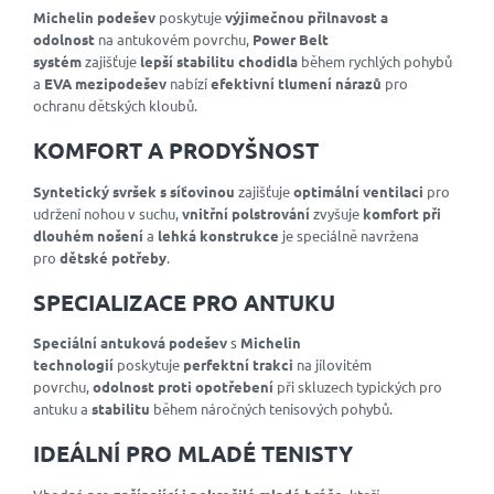
Michelin podešev
poskytuje
výjimečnou přilnavost a
odolnost
na antukovém povrchu,
Power Belt
systém
zajišťuje
lepší stabilitu chodidla
během rychlých pohybů
a
EVA mezipodešev
nabízí
efektivní tlumení nárazů
pro
ochranu dětských kloubů.
KOMFORT A PRODYŠNOST
Syntetický svršek s síťovinou
zajišťuje
optimální ventilaci
pro
udržení nohou v suchu,
vnitřní polstrování
zvyšuje
komfort při
dlouhém nošení
a
lehká konstrukce
je speciálně navržena
pro
dětské potřeby
.
SPECIALIZACE PRO ANTUKU
Speciální antuková podešev
s
Michelin
technologií
poskytuje
perfektní trakci
na jílovitém
povrchu,
odolnost proti opotřebení
při skluzech typických pro
antuku a
stabilitu
během náročných tenisových pohybů.
IDEÁLNÍ PRO MLADÉ TENISTY