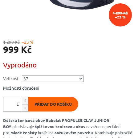
1 299 KČ
–23 %
1 299 Kč
–23 %
999 Kč
Měrná
Vyprodáno
cena:
Velikost
Možnosti doručení
PŘIDAT DO KOŠÍKU
Dětská tenisová obuv Babolat PROPULSE CLAY JUNIOR
BOY
představuje
špičkovou tenisovou obuv
navrženu speciálně
pro
mladé tenisty
hrající na
antukovém povrchu
. Kombinuje pokročilé