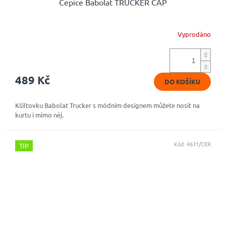
Čepice Babolat TRUCKER CAP
Vyprodáno
489 Kč
DO KOŠÍKU
Kšiltovku Babolat Trucker s módním designem můžete nosit na
kurtu i mimo něj.
Kód:
4631/CER
TIP