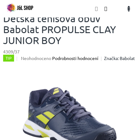
Přejít
NÁKU
na
obsah
KOŠÍK
Dětská tenisová obuv
Babolat PROPULSE CLAY
JUNIOR BOY
4309/37
Průměrné
Neohodnoceno
Podrobnosti hodnocení
Značka:
Babolat
TIP
hodnocení
produktu
je
0,0
z
5
hvězdiček.