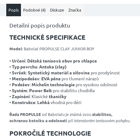
Popis
Podobné (4)
Diskuze
Značka
Detailní popis produktu
TECHNICKÉ SPECIFIKACE
Model
: Babolat PROPULSE CLAY JUNIOR BOY
•
Určení
:
Dětská tenisová obuv pro chlapce
•
Typ povrchu
:
Antuka (clay)
•
Svršek
:
Syntetický materiál a síťovina
pro prodyšnost
•
Mezipodešev
:
EVA pěna
pro tlumení nárazů
•
Podešev
:
Michelin technologie
pro vysokou odolnost
•
Systém
:
Power Belt
pro stabilitu chodidla
•
Zapínání
: Klasické
tkaničky
•
Konstrukce
:
Lehká
vhodná pro děti
Řada PROPULSE
od Babolatu je známá svou
stabilitou,
ochranou kotníku a odolností
při intenzivním tenisovém pohybu.
POKROČILÉ TECHNOLOGIE