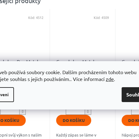
sející produkty
Kód:
4512
Kód:
4509
nd slam Pre-Match
Grand slam Match
Grand s
st
Boost
web používá soubory cookie. Dalším procházením tohoto webu
jete souhlas s jejich používáním.. Více informací
zde
.
Skladem
Skladem
měrné
Průměrné
Průměrn
ocení
hodnocení
hodnoce
0 Kč
890 Kč
1 399
uktu
produktu
produkt
Souh
vení
je
je
4,8
4,9
z
z
5
5
O KOŠÍKU
DO KOŠÍKU
DO K
diček.
hvězdiček.
hvězdiče
opni svůj výkon s naším
Každý zápas se láme v
Nápoj pro