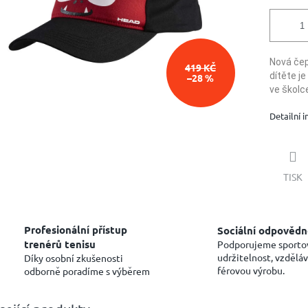
Nová čep
419 KČ
dítěte je
–28 %
ve školc
Detailní 
TISK
Profesionální přístup
Sociální odpovědn
trenérů tenisu
Podporujeme sporto
udržitelnost, vzděláv
Díky osobní zkušenosti
férovou výrobu.
odborně poradíme s výběrem