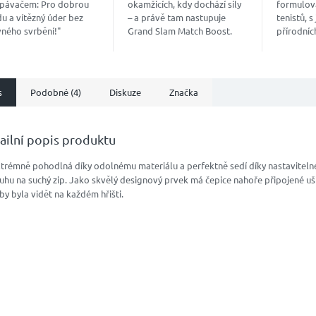
pávačem: Pro dobrou
okamžicích, kdy dochází síly
formulov
u a vítězný úder bez
– a právě tam nastupuje
tenistů, 
vného svrbění!"
Grand Slam Match Boost.
přírodních
kový “nakopávač”, který
Vyvinutý trenéry a ověřený
hydrataci
inuje jedinečnou směs
hráči ATP a WTA, dodá
soustřed
dních...
energii přesně, když ji...
maximální
s
Podobné (4)
Diskuze
Značka
ailní popis produktu
xtrémně pohodlná díky odolnému materiálu a perfektně sedí díky nastavitel
hu na suchý zip. Jako skvělý designový prvek má čepice nahoře připojené uši
by byla vidět na každém hřišti.