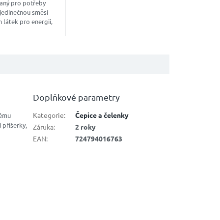
aný pro potřeby
s jedinečnou směsí
 látek pro energii,
 a podporu
ění. Nakopávač pro
...
Doplňkové parametry
Kategorie
:
Čepice a čelenky
nému
 příšerky,
Záruka
:
2 roky
EAN
:
724794016763