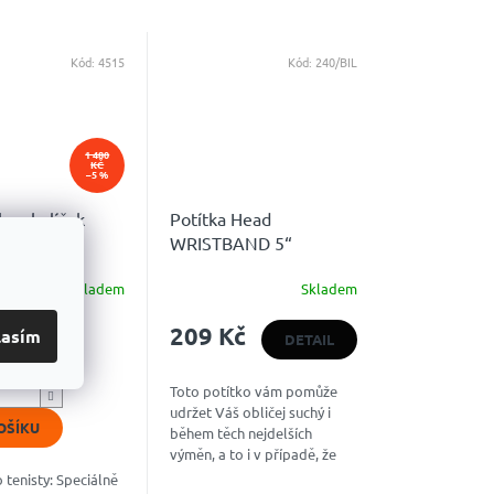
Kód:
4515
Kód:
240/BIL
1 480
KČ
–5 %
lam balíček
Potítka Head
WRISTBAND 5“
Skladem
Skladem
é
ní
 Kč
209 Kč
u
lasím
DETAIL
Toto potítko vám pomůže
udržet Váš obličej suchý i
OŠÍKU
během těch nejdelších
k.
výměn, a to i v případě, že
nemáte nablízku ručník.
 tenisty: Speciálně