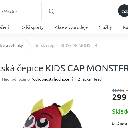
CZK
HLEDAT
ečení
Další sporty
Akce a výprodeje
Služby
Ko
ice a čelenky
Dětská čepice KIDS CAP MONSTER
tská čepice KIDS CAP MONSTE
Průměrné
Neohodnoceno
Podrobnosti hodnocení
Značka:
Head
hodnocení
produktu
419 Kč
299
je
0,0
z
Měrná
Skla
5
cena:
hvězdiček.
Možnosti