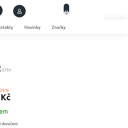
Nákupní
Přihlášení
Prázdný košík
košík
ntakty
Novinky
Značky
R
2751
–28 %
 Kč
dem
 doručení