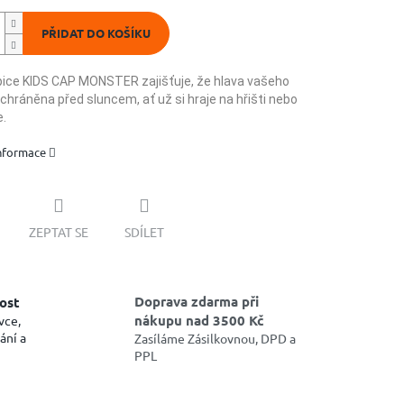
PŘIDAT DO KOŠÍKU
ice KIDS CAP MONSTER zajišťuje, že hlava vašeho
 chráněna před sluncem, ať už si hraje na hřišti nebo
e.
informace
ZEPTAT SE
SDÍLET
Doprava zdarma při
ost
nákupu nad 3500 Kč
vce,
ání a
Zasíláme Zásilkovnou, DPD a
PPL