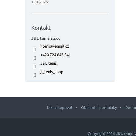
15.4.2025
Kontakt
J&L tenis s.r.o.
jltenis
@
email.cz
+420 724 843 341
J&L tenis
jl_tenis_shop
Jak nakupovat
Obchodní podmínky
Podmí
Z
á
p
Copyright 2026
J&L shop
.