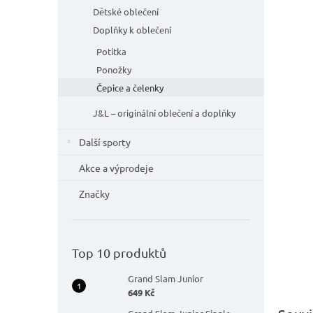
n
Dětské oblečení
e
l
Doplňky k oblečení
Potítka
Ponožky
Čepice a čelenky
J&L – originální oblečení a doplňky
Další sporty
Akce a výprodeje
Značky
Top 10 produktů
Grand Slam Junior
649 Kč