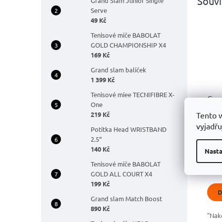
Souvi
Grand Slam Junior Single
Serve
49 Kč
Tenisové míče BABOLAT
GOLD CHAMPIONSHIP X4
169 Kč
Grand slam balíček
1 399 Kč
Tenisové míee TECNIFIBRE X-
Gra
One
Boo
219 Kč
Tento 
vyjadřu
Potítka Head WRISTBAND
Prů
2.5“
hodn
59
140 Kč
prod
Nasta
je
Tenisové míče BABOLAT
4,9
GOLD ALL COURT X4
z
199 Kč
5
D
hvěz
Grand slam Match Boost
890 Kč
"Nak