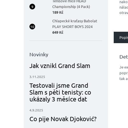
Tenisové míče HEAD
nako
Championship (4 Pack)
nálad
189 Kč
otra
Špič
Chlapecké kraťasy Babolat
komb
PLAY SHORT BOYS 2024
příro
649 Kč
Popi
Novinky
Det
Jak vznikl Grand Slam
Je e
popru
3.11.2025
tak a
Testovali jsme Grand
Slam s pěti tenisty: co
ukázaly 3 měsíce dat
4.9.2025
Co pije Novak Djoković?