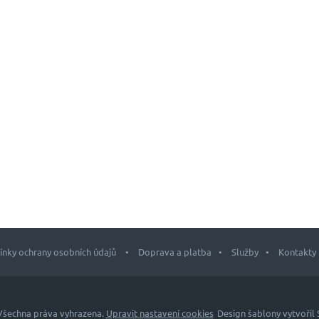
nky ochrany osobních údajů
Doprava a platba
Služby
Kontakty
 Všechna práva vyhrazena.
Upravit nastavení cookies
Design šablony vytvořil