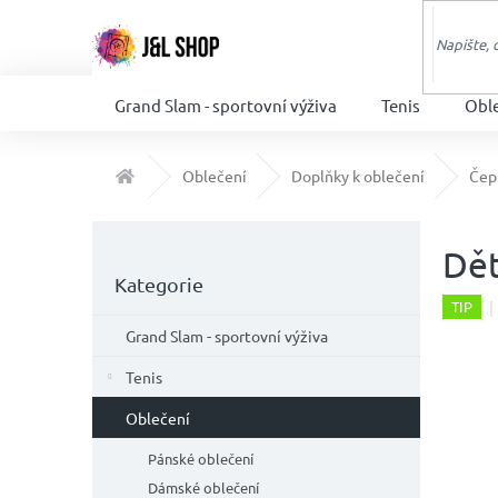
Přejít
na
obsah
Grand Slam - sportovní výživa
Tenis
Obl
Domů
Oblečení
Doplňky k oblečení
Čep
P
o
Dě
Přeskočit
s
Kategorie
kategorie
t
TIP
r
Grand Slam - sportovní výživa
a
n
Tenis
n
Oblečení
í
p
Pánské oblečení
a
Dámské oblečení