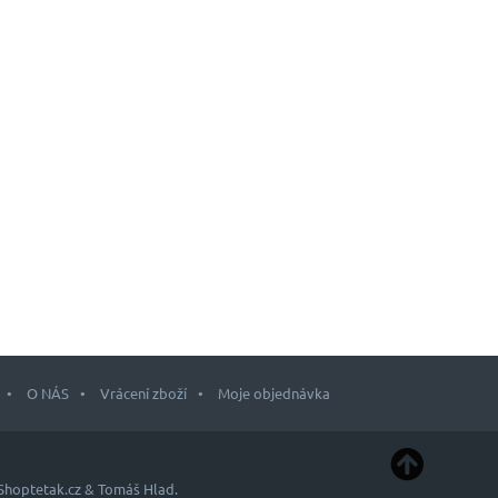
O NÁS
Vrácení zboží
Moje objednávka
Shoptetak.cz
&
Tomáš Hlad
.