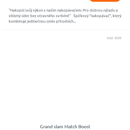
5
hvězdiček.
"Nakopni svůj výkon s naším nakopávačem: Pro dobrou náladu a
vítězný úder bez otravného svrbění!" Špičkový “nakopávač”, který
kombinuje jedinečnou směs přírodních...
Kód:
4509
Grand slam Match Boost