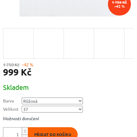
1 750 KČ
–42 %
1 750 Kč
–42 %
999 Kč
Měrná
Skladem
cena:
Barva
Velikost
Možnosti doručení
PŘIDAT DO KOŠÍKU