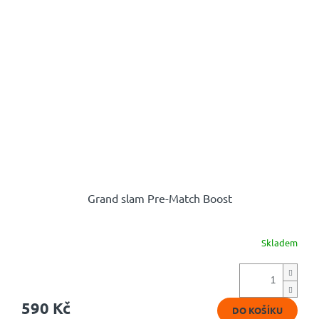
Grand slam Pre-Match Boost
Skladem
Průměrné
hodnocení
produktu
je
4,9
590 Kč
DO KOŠÍKU
z