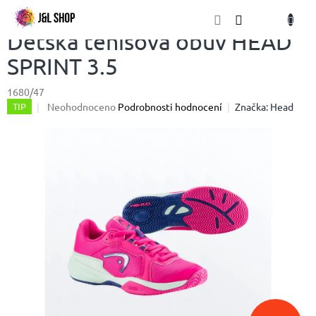
Přejít
NÁKU
na
obsah
KOŠÍK
Dětská tenisová obuv HEAD
SPRINT 3.5
1680/47
Průměrné
Neohodnoceno
Podrobnosti hodnocení
Značka:
Head
TIP
hodnocení
produktu
je
0,0
z
5
hvězdiček.