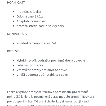
HORNÍ ČÁST
Prodyšná síťovina
Odolná umělá kůže
Adaptabilní šněrování
ochrana střední části a špičky boty
MEZIPODEŠEV
Komfortní mezipodešev EVA
PODEŠEV
Hybridní profil podrážky pro různé druhy povrchů
nebarvící podrážka
Vestavěné drážky pro ohyb podešve
Vnější podpora boční stability z gumy
Lehká a vysoce prodyšná tenisová bota ideální pro středně
pokročilé juniory je pozměněná verze modelu SPRINT TEAM 3.5
pro dospělé hráče. Od první chvíle, kdy si junioři obují Head
SPRINT 3.5 JUNIOR, ocení moderní pohodlí i výkonnost.