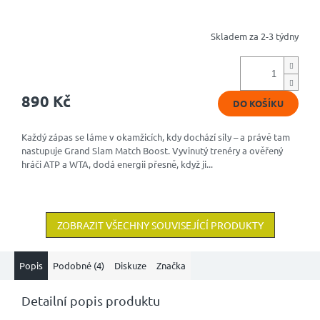
Skladem za 2-3 týdny
Průměrné
hodnocení
produktu
je
4,8
890 Kč
DO KOŠÍKU
z
5
hvězdiček.
Každý zápas se láme v okamžicích, kdy dochází síly – a právě tam
nastupuje Grand Slam Match Boost. Vyvinutý trenéry a ověřený
hráči ATP a WTA, dodá energii přesně, když ji...
ZOBRAZIT VŠECHNY SOUVISEJÍCÍ PRODUKTY
Popis
Podobné (4)
Diskuze
Značka
Detailní popis produktu