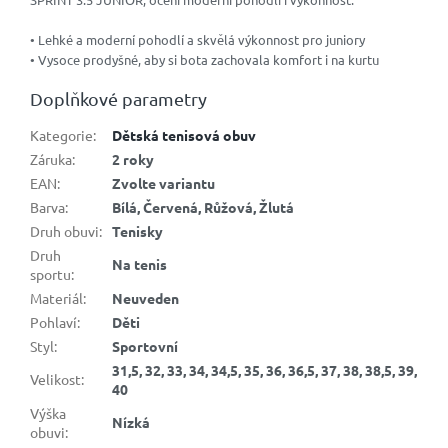
• Lehké a moderní pohodlí a skvělá výkonnost pro juniory
• Vysoce prodyšné, aby si bota zachovala komfort i na kurtu
Doplňkové parametry
Kategorie
:
Dětská tenisová obuv
Záruka
:
2 roky
EAN
:
Zvolte variantu
Barva
:
Bílá, Červená, Růžová, Žlutá
Druh obuvi
:
Tenisky
Druh
Na tenis
sportu
:
Materiál
:
Neuveden
Pohlaví
:
Děti
Styl
:
Sportovní
31,5, 32, 33, 34, 34,5, 35, 36, 36,5, 37, 38, 38,5, 39,
Velikost
:
40
Výška
Nízká
obuvi
: