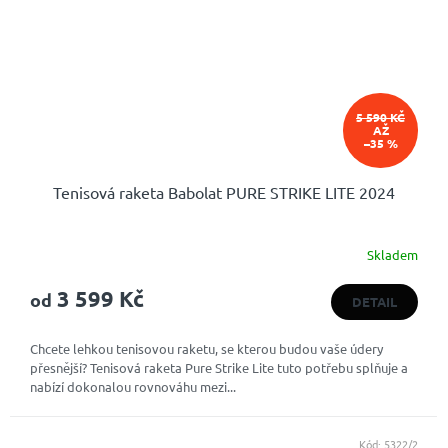
5 590 KČ
AŽ
–35 %
Tenisová raketa Babolat PURE STRIKE LITE 2024
Skladem
Průměrné
hodnocení
3 599 Kč
produktu
od
DETAIL
je
4,6
Chcete lehkou tenisovou raketu, se kterou budou vaše údery
z
přesnější? Tenisová raketa Pure Strike Lite tuto potřebu splňuje a
5
nabízí dokonalou rovnováhu mezi...
hvězdiček.
Kód:
5322/2