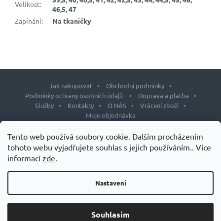
Velikost
:
46,5, 47
Zapínání
:
Na tkaničky
Jak nakupovat
Obchodní podmínky
Podmínky ochrany osobních údajů
Doprava a platba
Služby
Kontakty
O NÁS
Vrácení zboží
Moje objednávka
Z
Tento web používá soubory cookie. Dalším procházením
á
tohoto webu vyjadřujete souhlas s jejich používáním.. Více
p
informací
zde
.
Copyright 2026
J&L shop
. Všechna práva vyhrazena.
Upravit
a
nastavení cookies
t
Nastavení
Design šablony vytvořil
Shoptetak.cz
&
Tomáš Hlad
.
í
Vytvořil Shoptet
Souhlasím