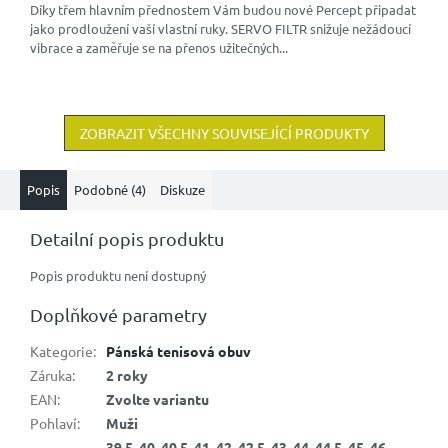
Díky třem hlavním přednostem Vám budou nové Percept připadat
jako prodloužení vaší vlastní ruky. SERVO FILTR snižuje nežádoucí
vibrace a zaměřuje se na přenos užitečných...
ZOBRAZIT VŠECHNY SOUVISEJÍCÍ PRODUKTY
Popis
Podobné (4)
Diskuze
Detailní popis produktu
Popis produktu není dostupný
Doplňkové parametry
Kategorie
:
Pánská tenisová obuv
Záruka
:
2 roky
EAN
:
Zvolte variantu
Pohlaví
:
Muži
39,5, 40, 40,5, 41, 42, 42,5, 43, 44, 44,5, 45, 46,