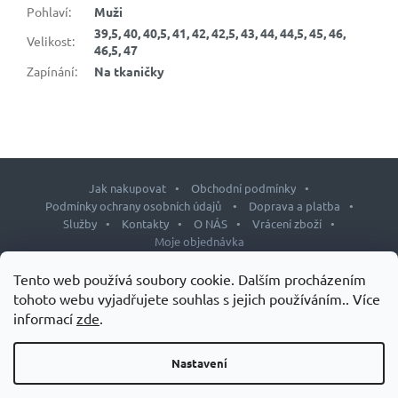
Pohlaví
:
Muži
39,5, 40, 40,5, 41, 42, 42,5, 43, 44, 44,5, 45, 46,
Velikost
:
46,5, 47
Zapínání
:
Na tkaničky
Jak nakupovat
Obchodní podmínky
Podmínky ochrany osobních údajů
Doprava a platba
Služby
Kontakty
O NÁS
Vrácení zboží
Moje objednávka
Z
Tento web používá soubory cookie. Dalším procházením
á
tohoto webu vyjadřujete souhlas s jejich používáním.. Více
p
informací
zde
.
Copyright 2026
J&L shop
. Všechna práva vyhrazena.
Upravit
a
nastavení cookies
t
Nastavení
Design šablony vytvořil
Shoptetak.cz
&
Tomáš Hlad
.
í
Vytvořil Shoptet