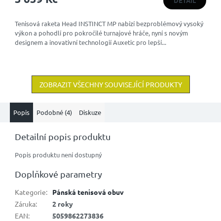
DETAIL
Tenisová raketa Head INSTINCT MP nabízí bezproblémový vysoký
výkon a pohodlí pro pokročilé turnajové hráče, nyní s novým
designem a inovativní technologií Auxetic pro lepší...
ZOBRAZIT VŠECHNY SOUVISEJÍCÍ PRODUKTY
Popis
Podobné (4)
Diskuze
Detailní popis produktu
Popis produktu není dostupný
Doplňkové parametry
Kategorie
:
Pánská tenisová obuv
Záruka
:
2 roky
EAN
:
5059862273836