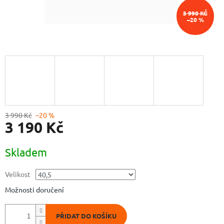
3 990 KČ
–20 %
3 990 Kč
–20 %
3 190 Kč
Měrná
Skladem
cena:
Velikost
Možnosti doručení
PŘIDAT DO KOŠÍKU