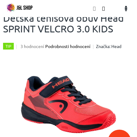
Přejít
NÁKU
na
obsah
KOŠÍK
Dětská tenisová obuv Head
SPRINT VELCRO 3.0 KIDS
Průměrné
3 hodnocení
Podrobnosti hodnocení
Značka:
Head
TIP
hodnocení
produktu
je
4,7
z
5
hvězdiček.