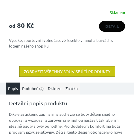
Skladem
Průměrné
hodnocení
80 Kč
produktu
od
DETAIL
je
5,0
Vysoké, sportovní i volnočasové fusekle v mnoha barvách s
z
logem našeho shopíku.
5
hvězdiček.
ZOBRAZIT VŠECHNY SOUVISEJÍCÍ PRODUKTY
Popis
Podobné (4)
Diskuze
Značka
Detailní popis produktu
Díky elastickému zapínání na suchý zip se boty dětem snadno
obouvají a vyzouvají a zároveň si je mohou nastavit tak, aby jim
ideálně padly a byly pohodlné. Pro dodatečný komfort má bota
prodyšný jazyk ze síťoviny. Děti si tento design obohacený o nové