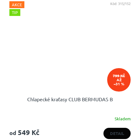
Kód:
315/152
AKCE
TIP
799 KČ
AŽ
–31 %
Chlapecké kraťasy CLUB BERMUDAS B
Skladem
549 Kč
od
DETAIL