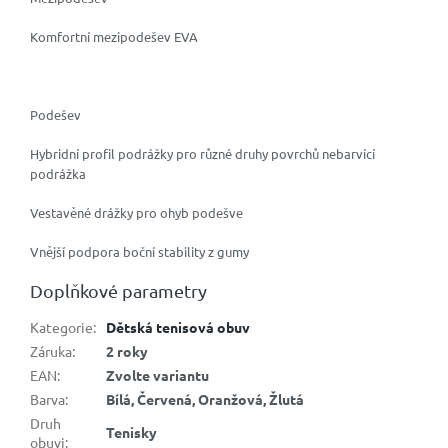
Komfortní mezipodešev EVA
Podešev
Hybridní profil podrážky pro různé druhy povrchů nebarvící
podrážka
Vestavěné drážky pro ohyb podešve
Vnější podpora boční stability z gumy
Doplňkové parametry
Kategorie
:
Dětská tenisová obuv
Záruka
:
2 roky
EAN
:
Zvolte variantu
Barva
:
Bílá, Červená, Oranžová, Žlutá
Druh
Tenisky
obuvi
: