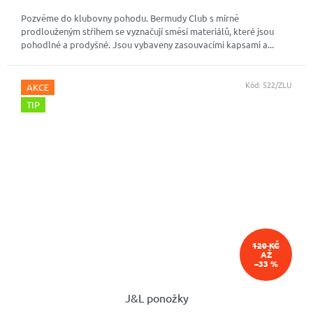
Pozvěme do klubovny pohodu. Bermudy Club s mírně
prodlouženým střihem se vyznačují směsí materiálů, které jsou
pohodlné a prodyšné. Jsou vybaveny zasouvacími kapsami a...
Kód:
522/ZLU
AKCE
TIP
120 KČ
AŽ
–33 %
J&L ponožky