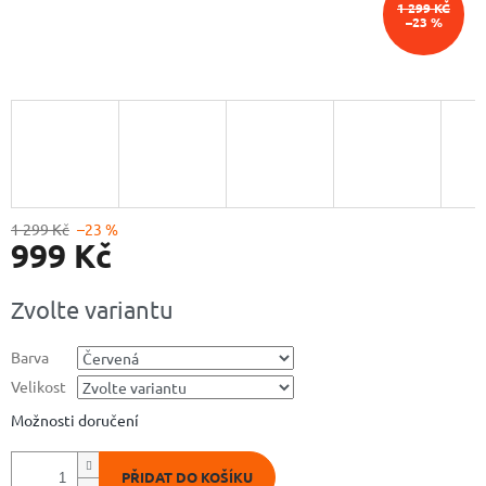
1 299 KČ
–23 %
1 299 Kč
–23 %
999 Kč
Měrná
Zvolte variantu
cena:
Barva
Velikost
Možnosti doručení
PŘIDAT DO KOŠÍKU