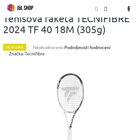
Přejít
NÁKU
na
obsah
KOŠÍK
Tenisová raketa TECNIFIBRE
2024 TF 40 18M (305g)
Průměrné
Neohodnoceno
Podrobnosti hodnocení
NOVINKA
hodnocení
Značka:
Tecnifibre
produktu
je
0,0
z
5
hvězdiček.