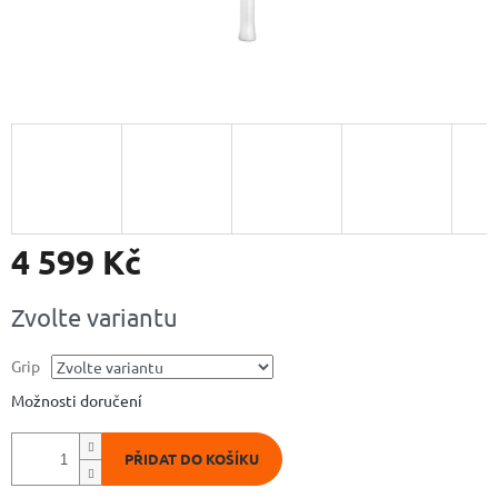
4 599 Kč
Měrná
Zvolte variantu
cena:
Grip
Možnosti doručení
PŘIDAT DO KOŠÍKU