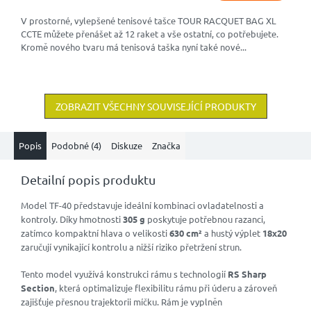
V prostorné, vylepšené tenisové tašce TOUR RACQUET BAG XL
CCTE můžete přenášet až 12 raket a vše ostatní, co potřebujete.
Kromě nového tvaru má tenisová taška nyní také nové...
ZOBRAZIT VŠECHNY SOUVISEJÍCÍ PRODUKTY
Popis
Podobné (4)
Diskuze
Značka
Detailní popis produktu
Model TF-40 představuje ideální kombinaci ovladatelnosti a
kontroly. Díky hmotnosti
305 g
poskytuje potřebnou razanci,
zatímco kompaktní hlava o velikosti
630 cm²
a hustý výplet
18x20
zaručují vynikající kontrolu a nižší riziko přetržení strun.
Tento model využívá konstrukci rámu s technologií
RS Sharp
Section
, která optimalizuje flexibilitu rámu při úderu a zároveň
zajišťuje přesnou trajektorii míčku. Rám je vyplněn