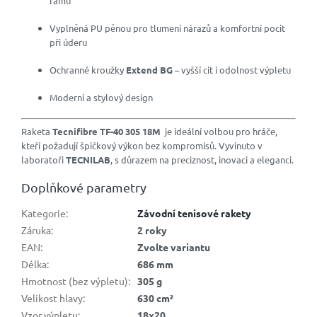
rámu
Vyplněná PU pěnou pro tlumení nárazů a komfortní pocit
při úderu
Ochranné kroužky
Extend BG
– vyšší cit i odolnost výpletu
Moderní a stylový design
Raketa
Tecnifibre TF-40 305 18M
je ideální volbou pro hráče,
kteří požadují špičkový výkon bez kompromisů. Vyvinuto v
laboratoři
TECNILAB
, s důrazem na preciznost, inovaci a eleganci.
Doplňkové parametry
Kategorie
:
Závodní tenisové rakety
Záruka
:
2 roky
EAN
:
Zvolte variantu
Délka
:
686 mm
Hmotnost (bez výpletu)
:
305 g
Velikost hlavy
:
630 cm²
Vzor výpletu
:
18x20