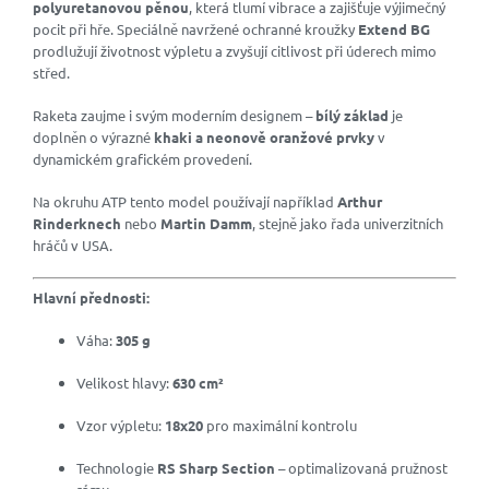
polyuretanovou pěnou
, která tlumí vibrace a zajišťuje výjimečný
pocit při hře. Speciálně navržené ochranné kroužky
Extend BG
prodlužují životnost výpletu a zvyšují citlivost při úderech mimo
střed.
Raketa zaujme i svým moderním designem –
bílý základ
je
doplněn o výrazné
khaki a neonově oranžové prvky
v
dynamickém grafickém provedení.
Na okruhu ATP tento model používají například
Arthur
Rinderknech
nebo
Martin Damm
, stejně jako řada univerzitních
hráčů v USA.
Hlavní přednosti:
Váha:
305 g
Velikost hlavy:
630 cm²
Vzor výpletu:
18x20
pro maximální kontrolu
Technologie
RS Sharp Section
– optimalizovaná pružnost