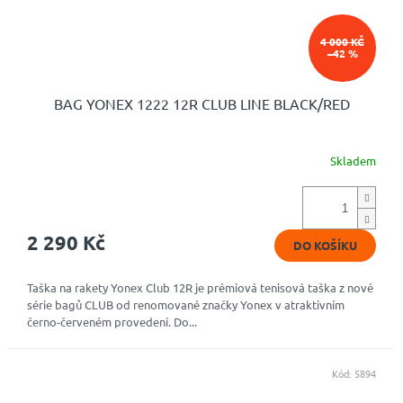
4 000 KČ
–42 %
BAG YONEX 1222 12R CLUB LINE BLACK/RED
Skladem
Průměrné
hodnocení
produktu
je
5,0
2 290 Kč
DO KOŠÍKU
z
5
hvězdiček.
Taška na rakety Yonex Club 12R je prémiová tenisová taška z nové
série bagů CLUB od renomované značky Yonex v atraktivním
černo-červeném provedení. Do...
Kód:
5894