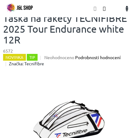
Přejít
NÁKU
na
obsah
KOŠÍK
Taška na rakety TECNIFIBRE
2025 Tour Endurance white
12R
6572
Průměrné
Neohodnoceno
Podrobnosti hodnocení
NOVINKA
TIP
hodnocení
Značka:
Tecnifibre
produktu
je
0,0
z
5
hvězdiček.