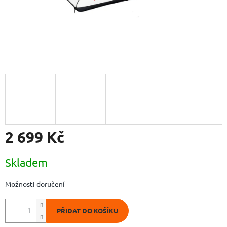
2 699 Kč
Měrná
Skladem
cena:
Možnosti doručení
PŘIDAT DO KOŠÍKU