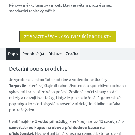
hvězdiček.
Pěnový měkký tenisový míček, který je větší a pružnější než
standardní tenisový míček.
ZOBRAZIT VŠECHNY SOUVISEJÍCÍ PRODUKTY
Popis
Podobné (4)
Diskuze
Značka
Detailní popis produktu
Je vyrobena z mimořádně odolné a voděodolné tkaniny
Tarpaulin
, která zajišťuje dlouhou životnost a spolehlivou ochranu
vybavení i za nepříznivého počasí. Zesílené boční strany chrání
rakety a udržují tvar tašky, i když je plně naložená. Ergonomické
popruhy a komfortní systém nošení z ní dělají ideálního parťáka
pro každý den.
Uvnitř najdete
2 velké přihrádky
, které pojmou až
12 raket
, dále
samostatnou kapsu na obuv
a
přehlednou kapsu na
příslušenství
. Nechybí ani tajná kapsa na cennosti, kterou ocení