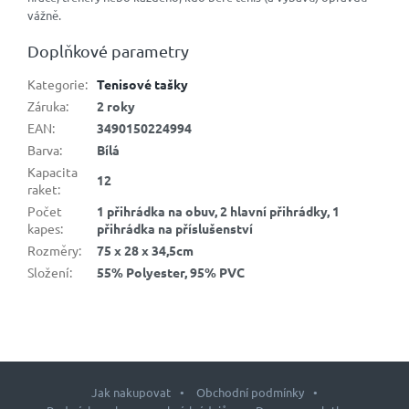
vážně.
Doplňkové parametry
Kategorie
:
Tenisové tašky
Záruka
:
2 roky
EAN
:
3490150224994
Barva
:
Bílá
Kapacita
12
raket
:
Počet
1 přihrádka na obuv, 2 hlavní přihrádky, 1
kapes
:
přihrádka na příslušenství
Rozměry
:
75 x 28 x 34,5cm
Složení
:
55% Polyester, 95% PVC
Jak nakupovat
Obchodní podmínky