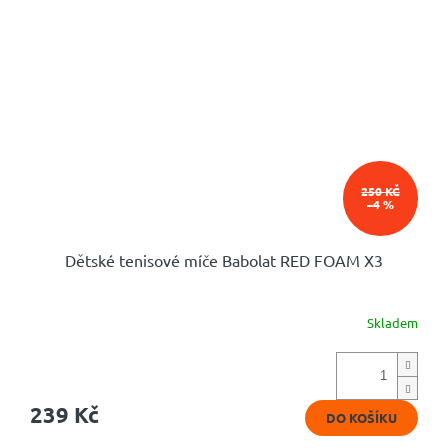
250 KČ
–4 %
Dětské tenisové míče Babolat RED FOAM X3
Skladem
Průměrné
hodnocení
produktu
je
5,0
239 Kč
DO KOŠÍKU
z
5