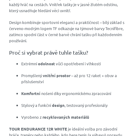
každý hráč na cestách. Vnitřek tašky je v jasně žlutém odstínu,
který usnadňuje hledání věcí uvnitř.
Design kombinuje sportovní eleganci a praktičnost – bílý základ s
červeno-modrým logem TF odkazuje na týmové barvy Tecnifibre,
zatímco spodní část v černé barvě chrání tašku při každodenním
používání.
Proč si vybrat právě tuhle tašku?
Extrémní
odolnost
vůči opotřebení i vlhkosti
Promyšlený
vnitřní prostor
– až pro 12 raket + obuv a
příslušenství
Komfortní
nošení díky ergonomickému zpracování
Stylový a funkční
design
, testovaný profesionály
Vyrobeno z
recyklovaných materiálů
TOUR ENDURANCE 12R WHITE
je ideální volba pro závodní
hráče, trenéry nebo každého, kdo bere tenis (a výbavu) opravdu