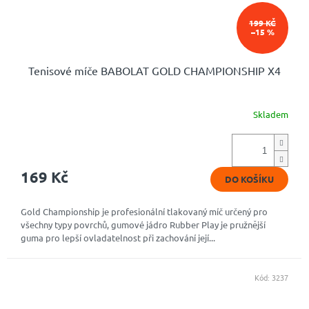
199 KČ
–15 %
Tenisové míče BABOLAT GOLD CHAMPIONSHIP X4
Skladem
169 Kč
DO KOŠÍKU
Gold Championship je profesionální tlakovaný míč určený pro
všechny typy povrchů, gumové jádro Rubber Play je pružnější
guma pro lepší ovladatelnost při zachování její...
Kód:
3237