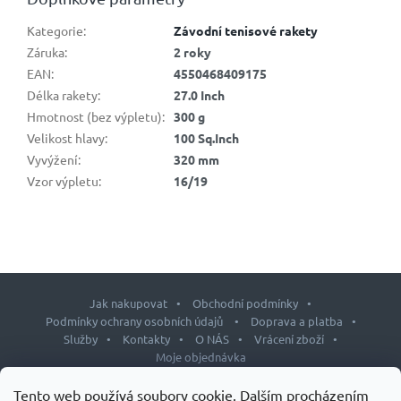
Kategorie
:
Závodní tenisové rakety
Záruka
:
2 roky
EAN
:
4550468409175
Délka rakety
:
27.0 Inch
Hmotnost (bez výpletu)
:
300 g
Velikost hlavy
:
100 Sq.Inch
Vyvýžení
:
320 mm
Vzor výpletu
:
16/19
Jak nakupovat
Obchodní podmínky
Podmínky ochrany osobních údajů
Doprava a platba
Služby
Kontakty
O NÁS
Vrácení zboží
Moje objednávka
Z
Tento web používá soubory cookie. Dalším procházením