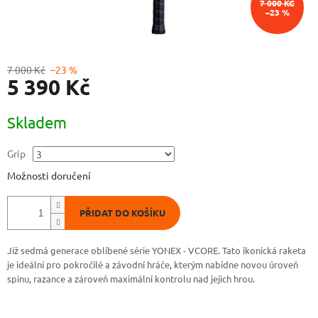
7 000 KČ
–23 %
7 000 Kč
–23 %
5 390 Kč
Měrná
Skladem
cena:
Grip
Možnosti doručení
PŘIDAT DO KOŠÍKU
Již sedmá generace oblíbené série YONEX - VCORE. Tato ikonická raketa
je ideální pro pokročilé a závodní hráče, kterým nabídne novou úroveň
spinu, razance a zároveň maximální kontrolu nad jejich hrou.