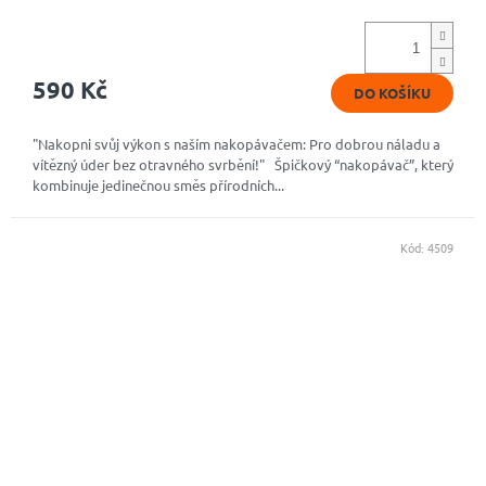
hodnocení
produktu
je
4,9
590 Kč
DO KOŠÍKU
z
5
hvězdiček.
"Nakopni svůj výkon s naším nakopávačem: Pro dobrou náladu a
vítězný úder bez otravného svrbění!" Špičkový “nakopávač”, který
kombinuje jedinečnou směs přírodních...
Kód:
4509