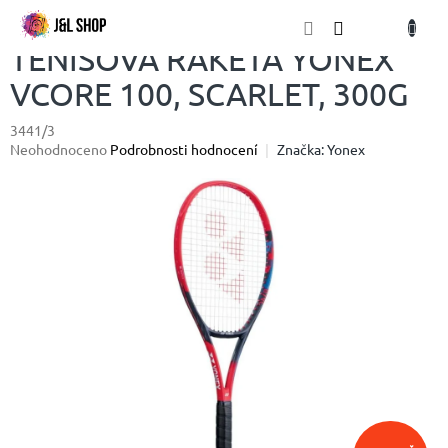
Přejít
NÁKU
na
obsah
KOŠÍK
TENISOVÁ RAKETA YONEX
VCORE 100, SCARLET, 300G
3441/3
Průměrné
Neohodnoceno
Podrobnosti hodnocení
Značka:
Yonex
hodnocení
produktu
je
0,0
z
5
hvězdiček.