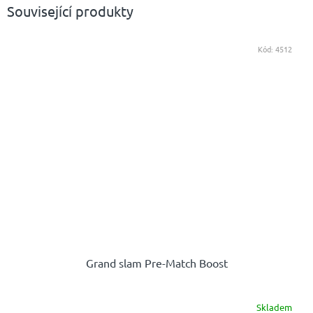
Související produkty
Kód:
4512
Grand slam Pre-Match Boost
Skladem
Průměrné