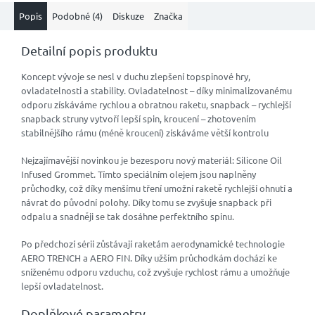
Popis
Podobné (4)
Diskuze
Značka
Detailní popis produktu
Koncept vývoje se nesl v duchu zlepšení topspinové hry,
ovladatelnosti a stability. Ovladatelnost – díky minimalizovanému
odporu získáváme rychlou a obratnou raketu, snapback – rychlejší
snapback struny vytvoří lepší spin, kroucení – zhotovením
stabilnějšího rámu (méně kroucení) získáváme větší kontrolu
Nejzajímavější novinkou je bezesporu nový materiál: Silicone Oil
Infused Grommet. Tímto speciálním olejem jsou naplněny
průchodky, což díky menšímu tření umožní raketě rychlejší ohnutí a
návrat do původní polohy. Díky tomu se zvyšuje snapback při
odpalu a snadněji se tak dosáhne perfektního spinu.
Po předchozí sérii zůstávají raketám aerodynamické technologie
AERO TRENCH a AERO FIN. Díky užším průchodkám dochází ke
sníženému odporu vzduchu, což zvyšuje rychlost rámu a umožňuje
lepší ovladatelnost.
Doplňkové parametry