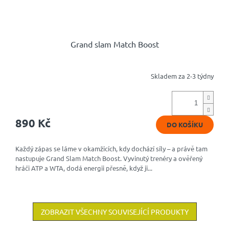
Grand slam Match Boost
Skladem za 2-3 týdny
Průměrné
hodnocení
produktu
je
4,8
890 Kč
DO KOŠÍKU
z
5
hvězdiček.
Každý zápas se láme v okamžicích, kdy dochází síly – a právě tam
nastupuje Grand Slam Match Boost. Vyvinutý trenéry a ověřený
hráči ATP a WTA, dodá energii přesně, když ji...
ZOBRAZIT VŠECHNY SOUVISEJÍCÍ PRODUKTY