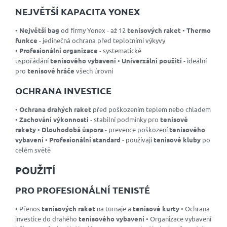
NEJVĚTŠÍ KAPACITA YONEX
•
Největší bag
od firmy Yonex - až 12
tenisových raket
•
Thermo
funkce
- jedinečná ochrana před teplotními výkyvy
•
Profesionální organizace
- systematické
uspořádání
tenisového vybavení
•
Univerzální použití
- ideální
pro
tenisové hráče
všech úrovní
OCHRANA INVESTICE
•
Ochrana drahých raket
před poškozením teplem nebo chladem
•
Zachování výkonnosti
- stabilní podmínky pro
tenisové
rakety
•
Dlouhodobá úspora
- prevence poškození
tenisového
vybavení
•
Profesionální standard
- používají
tenisové kluby
po
celém světě
POUŽITÍ
PRO PROFESIONÁLNÍ TENISTÉ
• Přenos
tenisových raket
na turnaje a
tenisové kurty
• Ochrana
investice do drahého
tenisového vybavení
• Organizace vybavení