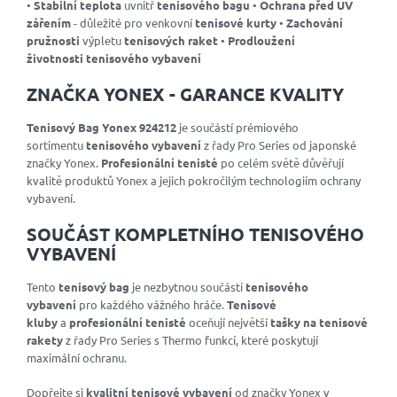
•
Stabilní teplota
uvnitř
tenisového bagu
•
Ochrana před UV
zářením
- důležité pro venkovní
tenisové kurty
•
Zachování
pružnosti
výpletu
tenisových raket
•
Prodloužení
životnosti
tenisového vybavení
ZNAČKA YONEX - GARANCE KVALITY
Tenisový Bag Yonex 924212
je součástí prémiového
sortimentu
tenisového vybavení
z řady Pro Series od japonské
značky Yonex.
Profesionální tenisté
po celém světě důvěřují
kvalitě produktů Yonex a jejich pokročilým technologiím ochrany
vybavení.
SOUČÁST KOMPLETNÍHO TENISOVÉHO
VYBAVENÍ
Tento
tenisový bag
je nezbytnou součástí
tenisového
vybavení
pro každého vážného hráče.
Tenisové
kluby
a
profesionální tenisté
oceňují největší
tašky na tenisové
rakety
z řady Pro Series s Thermo funkcí, které poskytují
maximální ochranu.
Dopřejte si
kvalitní tenisové vybavení
od značky Yonex v