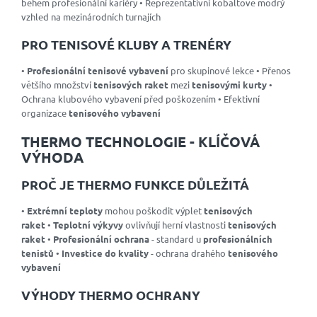
během profesionální kariéry • Reprezentativní kobaltově modrý
vzhled na mezinárodních turnajích
PRO TENISOVÉ KLUBY A TRENÉRY
•
Profesionální tenisové vybavení
pro skupinové lekce • Přenos
většího množství
tenisových raket
mezi
tenisovými kurty
•
Ochrana klubového vybavení před poškozením • Efektivní
organizace
tenisového vybavení
THERMO TECHNOLOGIE - KLÍČOVÁ
VÝHODA
PROČ JE THERMO FUNKCE DŮLEŽITÁ
•
Extrémní teploty
mohou poškodit výplet
tenisových
raket
•
Teplotní výkyvy
ovlivňují herní vlastnosti
tenisových
raket
•
Profesionální ochrana
- standard u
profesionálních
tenistů
•
Investice do kvality
- ochrana drahého
tenisového
vybavení
VÝHODY THERMO OCHRANY