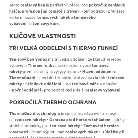
Tento
tenisový bag
je perfektní volbou pro
pokročilé tenisové
hráče
,
profesionální tenisté
a trenéry, kteří potřebují přenášet
velké množství
tenisových raket
a
tenisového
vybavení
na
tenisový kurт
.
KLÍČOVÉ VLASTNOSTI
TŘI VELKÁ ODDĚLENÍ S THERMO FUNKCÍ
Tenisový bag Yonex
má tři velká oddělení, ze kterých je jedno
vybaveno
Thermo funkcí
, takže ochrání vaše
tenisové
rakety
před nechtěnými výkyvy teplot: •
Hlavní oddělení s
ThermoGuard
- speciální termoizolační vrstva chránící
tenisové
rakety
•
Středové oddělení
- pro
tenisové míče
a oblečení
•
Boční oddělení
- pro osobní věci a další
tenisové vybavení
POKROČILÁ THERMO OCHRANA
ThermoGuard technologie
je speciální vrstva uvnitř kapsy
na
tenisové rakety
: •
Ochrana před horkem i chladem
- udržuje
stabilní podmínky pro
tenisové rakety
•
Zachování herních
vlastností
- chrání výplet i rám
tenisových raket
•
Důležité při
cestování
- ideální pro turnaje a různé
tenisové