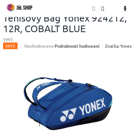
Přejít
NÁKU
na
obsah
KOŠÍK
Tenisový Bag Yonex 924212,
12R, COBALT BLUE
5993
Průměrné
Neohodnoceno
Podrobnosti hodnocení
Značka:
Yonex
AKCE
hodnocení
produktu
je
0,0
z
5
hvězdiček.