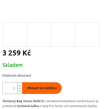
3 259 Kč
Měrná
Skladem
cena:
Možnosti doručení
PŘIDAT DO KOŠÍKU
Tenisový Bag Yonex 924212
v atraktivní kobaltově modré barvě je
prémiová
tenisová taška
z řady Pro Series od renomované značky