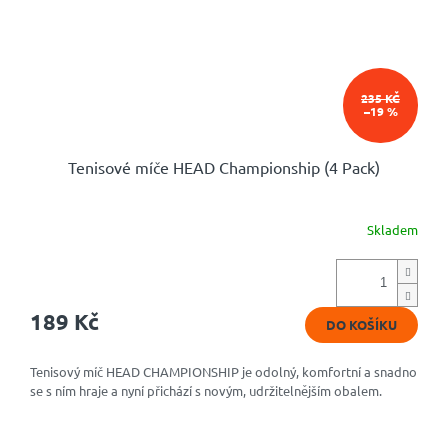
235 KČ
–19 %
Tenisové míče HEAD Championship (4 Pack)
Skladem
Průměrné
hodnocení
produktu
je
5,0
189 Kč
DO KOŠÍKU
z
5
hvězdiček.
Tenisový míč HEAD CHAMPIONSHIP je odolný, komfortní a snadno
se s ním hraje a nyní přichází s novým, udržitelnějším obalem.