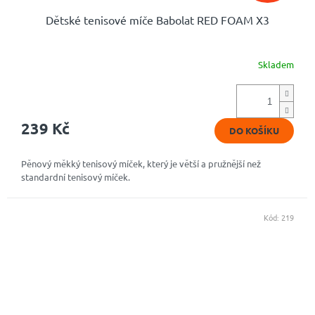
Dětské tenisové míče Babolat RED FOAM X3
Skladem
Průměrné
hodnocení
produktu
je
5,0
239 Kč
DO KOŠÍKU
z
5
hvězdiček.
Pěnový měkký tenisový míček, který je větší a pružnější než
standardní tenisový míček.
Kód:
219