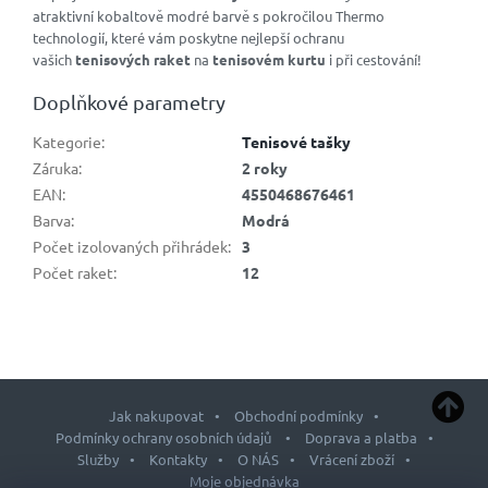
atraktivní kobaltově modré barvě s pokročilou Thermo
technologií, které vám poskytne nejlepší ochranu
vašich
tenisových raket
na
tenisovém kurtu
i při cestování!
Doplňkové parametry
Kategorie
:
Tenisové tašky
Záruka
:
2 roky
EAN
:
4550468676461
Barva
:
Modrá
Počet izolovaných přihrádek
:
3
Počet raket
:
12
Jak nakupovat
Obchodní podmínky
Podmínky ochrany osobních údajů
Doprava a platba
Služby
Kontakty
O NÁS
Vrácení zboží
Moje objednávka