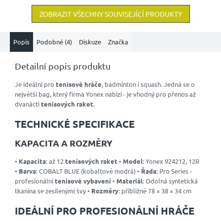
ZOBRAZIT VŠECHNY SOUVISEJÍCÍ PRODUKTY
Popis
Podobné (4)
Diskuze
Značka
Detailní popis produktu
Je ideální pro
tenisové hráče
, badminton i squash. Jedná se o
největší bag, který firma Yonex nabízí - je vhodný pro přenos až
dvanácti
tenisových raket
.
TECHNICKÉ SPECIFIKACE
KAPACITA A ROZMĚRY
•
Kapacita
: až 12
tenisových raket
•
Model
: Yonex 924212, 12R
•
Barva
: COBALT BLUE (kobaltově modrá) •
Řada
: Pro Series -
profesionální
tenisové vybavení
•
Materiál
: Odolná syntetická
tkanina se zesílenými švy •
Rozměry
: přibližně 78 × 38 × 34 cm
IDEÁLNÍ PRO PROFESIONÁLNÍ HRÁČE