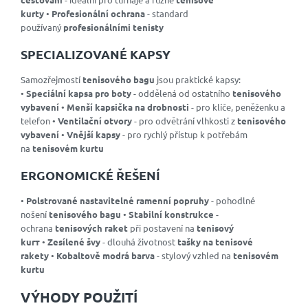
kurty
•
Profesionální ochrana
- standard
používaný
profesionálními tenisty
SPECIALIZOVANÉ KAPSY
Samozřejmostí
tenisového bagu
jsou praktické kapsy:
•
Speciální kapsa pro boty
- oddělená od ostatního
tenisového
vybavení
•
Menší kapsička na drobnosti
- pro klíče, peněženku a
telefon •
Ventilační otvory
- pro odvětrání vlhkosti z
tenisového
vybavení
•
Vnější kapsy
- pro rychlý přístup k potřebám
na
tenisovém kurtu
ERGONOMICKÉ ŘEŠENÍ
•
Polstrované nastavitelné ramenní popruhy
- pohodlné
nošení
tenisového bagu
•
Stabilní konstrukce
-
ochrana
tenisových raket
při postavení na
tenisový
kurт
•
Zesílené švy
- dlouhá životnost
tašky na tenisové
rakety
•
Kobaltově modrá barva
- stylový vzhled na
tenisovém
kurtu
VÝHODY POUŽITÍ