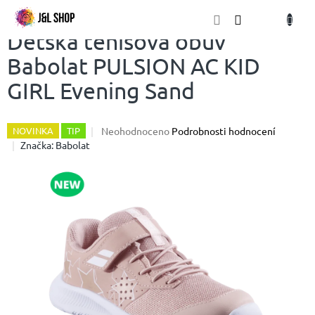
Přejít
NÁKU
na
obsah
KOŠÍK
Dětská tenisová obuv
Babolat PULSION AC KID
GIRL Evening Sand
Průměrné
Neohodnoceno
Podrobnosti hodnocení
NOVINKA
TIP
hodnocení
Značka:
Babolat
produktu
je
0,0
z
5
hvězdiček.