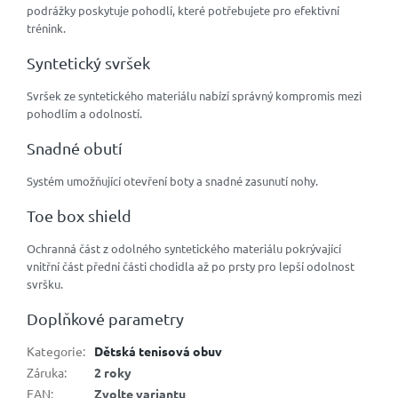
podrážky poskytuje pohodlí, které potřebujete pro efektivní
trénink.
Syntetický svršek
Svršek ze syntetického materiálu nabízí správný kompromis mezi
pohodlím a odolností.
Snadné obutí
Systém umožňující otevření boty a snadné zasunutí nohy.
Toe box shield
Ochranná část z odolného syntetického materiálu pokrývající
vnitřní část přední části chodidla až po prsty pro lepší odolnost
svršku.
Doplňkové parametry
Kategorie
:
Dětská tenisová obuv
Záruka
:
2 roky
EAN
:
Zvolte variantu