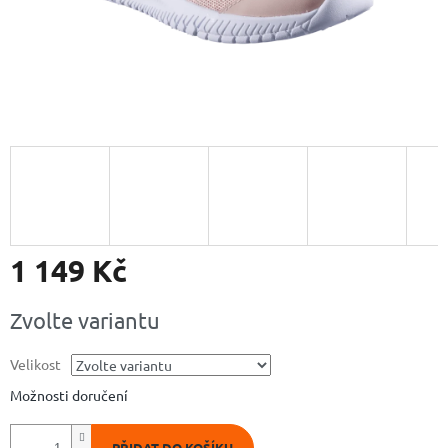
1 149 Kč
Měrná
Zvolte variantu
cena:
Velikost
Možnosti doručení
PŘIDAT DO KOŠÍKU