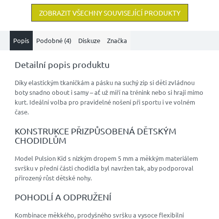
ZOBRAZIT VŠECHNY SOUVISEJÍCÍ PRODUKTY
Popis
Podobné (4)
Diskuze
Značka
Detailní popis produktu
Díky elastickým tkaničkám a pásku na suchý zip si děti zvládnou
boty snadno obout i samy – ať už míří na trénink nebo si hrají mimo
kurt. Ideální volba pro pravidelné nošení při sportu i ve volném
čase.
KONSTRUKCE PŘIZPŮSOBENÁ DĚTSKÝM
CHODIDLŮM
Model Pulsion Kid s nízkým dropem 5 mm a měkkým materiálem
svršku v přední části chodidla byl navržen tak, aby podporoval
přirozený růst dětské nohy.
POHODLÍ A ODPRUŽENÍ
Kombinace měkkého, prodyšného svršku a vysoce flexibilní