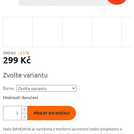
390 Kč
–23 %
299 Kč
Měrná
Zvolte variantu
cena:
Barva
Možnosti doručení
PŘIDAT DO KOŠÍKU
Naše BANDANA je vyrobena z moderní sportovní směsi polyesteru a