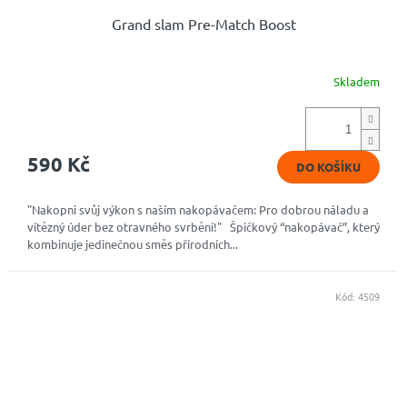
Grand slam Pre-Match Boost
Skladem
Průměrné
hodnocení
produktu
je
4,9
590 Kč
DO KOŠÍKU
z
5
hvězdiček.
"Nakopni svůj výkon s naším nakopávačem: Pro dobrou náladu a
vítězný úder bez otravného svrbění!" Špičkový “nakopávač”, který
kombinuje jedinečnou směs přírodních...
Kód:
4509