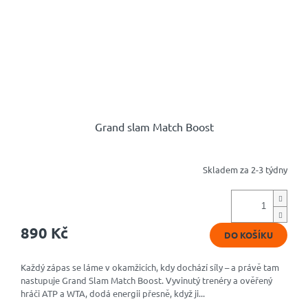
Grand slam Match Boost
Skladem za 2-3 týdny
Průměrné
hodnocení
produktu
je
4,8
890 Kč
DO KOŠÍKU
z
5
hvězdiček.
Každý zápas se láme v okamžicích, kdy dochází síly – a právě tam
nastupuje Grand Slam Match Boost. Vyvinutý trenéry a ověřený
hráči ATP a WTA, dodá energii přesně, když ji...