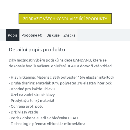
ZOBRAZIT VŠECHNY SOUVISEJÍCÍ PRODUKTY
Popis
Podobné (4)
Diskuze
Značka
Detailní popis produktu
Díky možnosti výběru potisků najdete BANDANU, která se
dokonale hodí k vašemu oblečení HEAD a dotvoří váš vzhled.
- Hlavní tkanina: Materiál: 85% polyester 15% elastan interlock
- Druhá tkanina: Materiál: 97% polyester 3% elastan interlock
- Vhodné pro každou hlavu
- Uzel na zadní straně hlavy
- Prodyšný a lehký materiál
- Ochrana proti potu
- Drží vlasy vzadu
- Potisk dokonale ladí s oblečením HEAD
- Technologie přenosu vlhkosti z mikrovlákna