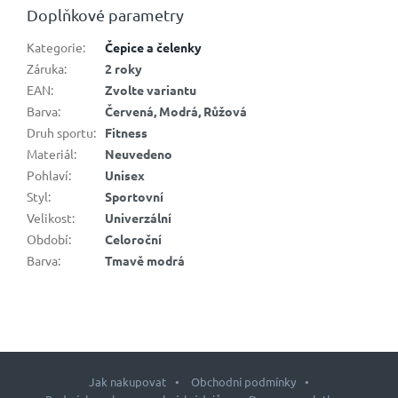
Doplňkové parametry
Kategorie
:
Čepice a čelenky
Záruka
:
2 roky
EAN
:
Zvolte variantu
Barva
:
Červená, Modrá, Růžová
Druh sportu
:
Fitness
Materiál
:
Neuvedeno
Pohlaví
:
Unisex
Styl
:
Sportovní
Velikost
:
Univerzální
Období
:
Celoroční
Barva
:
Tmavě modrá
Jak nakupovat
Obchodní podmínky