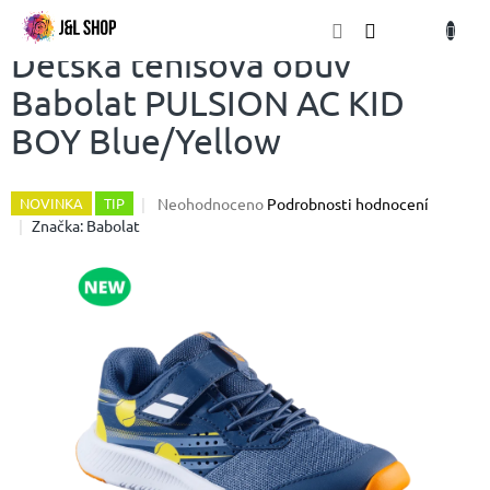
Přejít
NÁKU
na
obsah
KOŠÍK
Dětská tenisová obuv
Babolat PULSION AC KID
BOY Blue/Yellow
Průměrné
Neohodnoceno
Podrobnosti hodnocení
NOVINKA
TIP
hodnocení
Značka:
Babolat
produktu
je
0,0
z
5
hvězdiček.