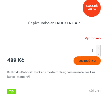
1 099 KČ
–55 %
Čepice Babolat TRUCKER CAP
Vyprodáno
489 Kč
DO KOŠÍKU
Kšiltovku Babolat Trucker s módním designem můžete nosit na
kurtu i mimo něj.
Kód:
2751
TIP