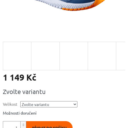
1 149 Kč
Měrná
Zvolte variantu
cena:
Velikost
Možnosti doručení
PŘIDAT DO KOŠÍKU