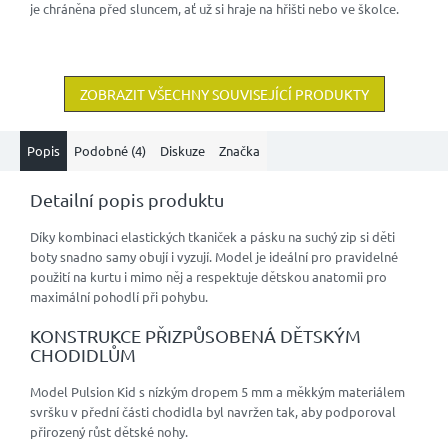
je chráněna před sluncem, ať už si hraje na hřišti nebo ve školce.
ZOBRAZIT VŠECHNY SOUVISEJÍCÍ PRODUKTY
Popis
Podobné (4)
Diskuze
Značka
Detailní popis produktu
Díky kombinaci elastických tkaniček a pásku na suchý zip si děti
boty snadno samy obují i vyzují. Model je ideální pro pravidelné
použití na kurtu i mimo něj a respektuje dětskou anatomii pro
maximální pohodlí při pohybu.
KONSTRUKCE PŘIZPŮSOBENÁ DĚTSKÝM
CHODIDLŮM
Model Pulsion Kid s nízkým dropem 5 mm a měkkým materiálem
svršku v přední části chodidla byl navržen tak, aby podporoval
přirozený růst dětské nohy.