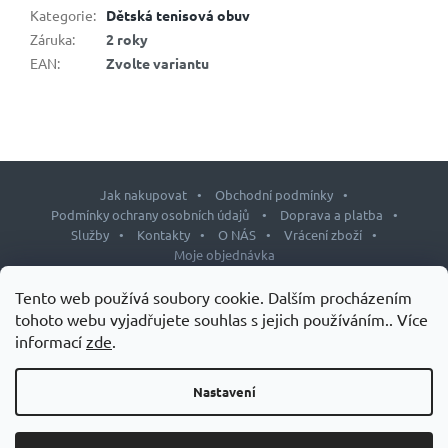
Kategorie
:
Dětská tenisová obuv
Záruka
:
2 roky
EAN
:
Zvolte variantu
Jak nakupovat
Obchodní podmínky
Podmínky ochrany osobních údajů
Doprava a platba
Služby
Kontakty
O NÁS
Vrácení zboží
Moje objednávka
Z
Tento web používá soubory cookie. Dalším procházením
á
tohoto webu vyjadřujete souhlas s jejich používáním.. Více
p
informací
zde
.
Copyright 2026
J&L shop
. Všechna práva vyhrazena.
Upravit
a
nastavení cookies
t
Nastavení
Design šablony vytvořil
Shoptetak.cz
&
Tomáš Hlad
.
í
Vytvořil Shoptet