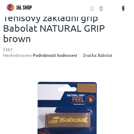
Přejít
NÁKU
na
obsah
KOŠÍK
Tenisový základní grip
Babolat NATURAL GRIP
brown
5367
Průměrné
Neohodnoceno
Podrobnosti hodnocení
Značka:
Babolat
hodnocení
produktu
je
0,0
z
5
hvězdiček.