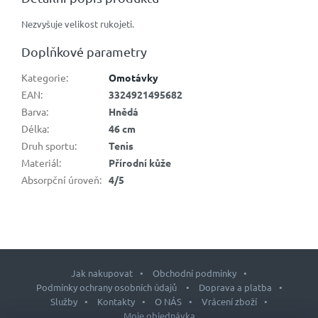
Nezvyšuje velikost rukojeti.
Doplňkové parametry
Kategorie
:
Omotávky
EAN
:
3324921495682
Barva
:
Hnědá
Délka
:
46 cm
Druh sportu
:
Tenis
Materiál
:
Přírodní kůže
Absorpční úroveň
:
4/5
Jak nakupovat
Obchodní podmínky
Podmínky ochrany osobních údajů
Doprava a platba
Služby
Kontakty
O NÁS
Vrácení zboží
Moje objednávka