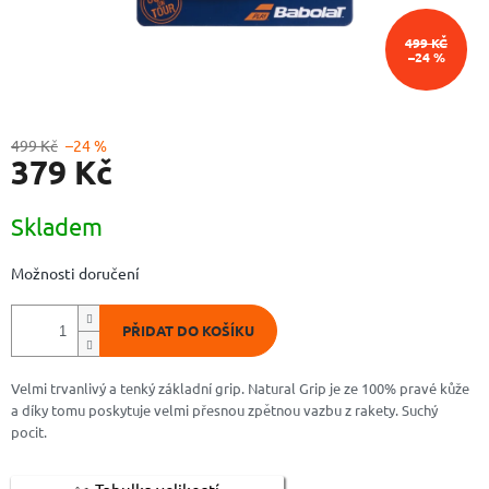
499 KČ
–24 %
499 Kč
–24 %
379 Kč
Měrná
Skladem
cena:
Možnosti doručení
PŘIDAT DO KOŠÍKU
Velmi trvanlivý a tenký základní grip. Natural Grip je ze 100% pravé kůže
a díky tomu poskytuje velmi přesnou zpětnou vazbu z rakety. Suchý
pocit.