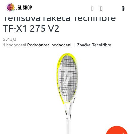
Přejít
NÁKU
na
obsah
KOŠÍK
Tenisová raketa Tecnifibre
TF-X1 275 V2
5313/3
Průměrné
1 hodnocení
Podrobnosti hodnocení
Značka:
Tecnifibre
hodnocení
produktu
je
5,0
z
5
hvězdiček.