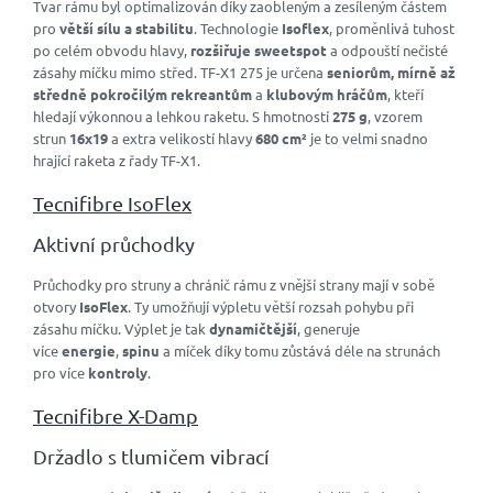
Tvar rámu byl optimalizován díky zaobleným a zesíleným částem
pro
větší sílu a stabilitu
. Technologie
Isoflex
, proměnlivá tuhost
po celém obvodu hlavy,
rozšiřuje sweetspot
a odpouští nečisté
zásahy míčku mimo střed. TF-X1 275 je určena
seniorům
,
mírně až
středně pokročilým rekreantům
a
klubovým hráčům
, kteří
hledají výkonnou a lehkou raketu. S hmotností
275 g
, vzorem
strun
16x19
a extra velikostí hlavy
680 cm²
je to velmi snadno
hrající raketa z řady TF-X1.
Tecnifibre IsoFlex
Aktivní průchodky
Průchodky pro struny a chránič rámu z vnější strany mají v sobě
otvory
IsoFlex
. Ty umožňují výpletu větší rozsah pohybu při
zásahu míčku. Výplet je tak
dynamičtější
, generuje
více
energie
,
spinu
a míček díky tomu zůstává déle na strunách
pro více
kontroly
.
Tecnifibre X-Damp
Držadlo s tlumičem vibrací