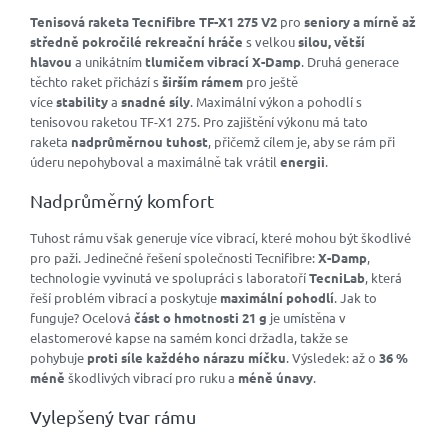
Tenisová raketa Tecnifibre TF-X1 275 V2
pro
seniory
a mírně až
středně pokročilé rekreační hráče
s velkou
silou, větší
hlavou
a unikátním
tlumičem vibrací
X-Damp
. Druhá generace
těchto raket přichází s
širším rámem
pro ještě
více
stability
a
snadné síly
. Maximální výkon a pohodlí s
tenisovou raketou TF-X1 275. Pro zajištění výkonu má tato
raketa
nadprůměrnou tuhost
, přičemž cílem je, aby se rám při
úderu nepohyboval a maximálně tak vrátil
energii
.
Nadprůměrný komfort
Tuhost rámu však generuje více vibrací, které mohou být škodlivé
pro paži. Jedinečné řešení společnosti Tecnifibre:
X-Damp
,
technologie vyvinutá ve spolupráci s laboratoří
TecniLab
, která
řeší problém vibrací a poskytuje
maximální pohodlí
. Jak to
funguje? Ocelová
část o hmotnosti 21 g
je umístěna v
elastomerové kapse na samém konci držadla, takže se
pohybuje
proti síle každého nárazu míčku
. Výsledek: až o
36 %
méně
škodlivých vibrací pro ruku a
méně únavy
.
Vylepšený tvar rámu