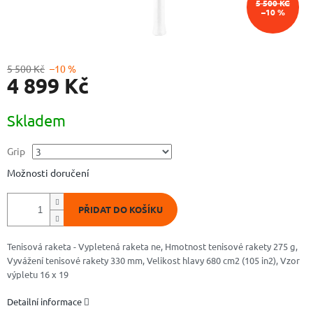
5 500 KČ
–10 %
5 500 Kč
–10 %
4 899 Kč
Měrná
Skladem
cena:
Grip
Možnosti doručení
PŘIDAT DO KOŠÍKU
Tenisová raketa - Vypletená raketa ne, Hmotnost tenisové rakety 275 g,
Vyvážení tenisové rakety 330 mm, Velikost hlavy 680 cm2 (105 in2), Vzor
výpletu 16 x 19
Detailní informace