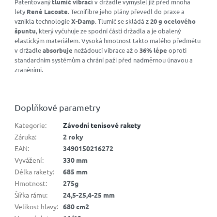
Patentovaný
tlumič vibrací
v držadle vymyslel již před mnoha
lety
René Lacoste
. Tecnifibre jeho plány převedl do praxe a
vznikla technologie
X-Damp
. Tlumič se skládá z
20 g ocelového
špuntu
, který vyčuhuje ze spodní části držadla a je obalený
elastickým materiálem. Vysoká hmotnost takto malého předmětu
v držadle
absorbuje
nežádoucí vibrace až o
36% lépe
oproti
standardním systémům a chrání paži před nadměrnou únavou a
zraněními.
Doplňkové parametry
Kategorie
:
Závodní tenisové rakety
Záruka
:
2 roky
EAN
:
3490150216272
Vyvážení
:
330 mm
Délka rakety
:
685 mm
Hmotnost
:
275g
Šířka rámu
:
24,5-25,4-25 mm
Velikost hlavy
:
680 cm2