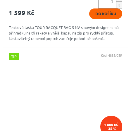
1 599 Kč
DO KOŠÍKU
Tenisová taška TOUR RACQUET BAG S NV s novým designem má
přihrádku na tři rakety a vnější kapsu na zip pro rychlý přístup.
Nastavitelný ramenní popruh zaručuje pohodlné nošení...
Kód:
4835/CER
TIP
1 800 KČ
–25 %