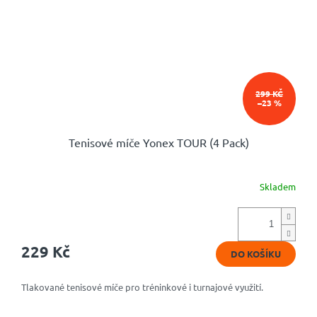
299 KČ
–23 %
Tenisové míče Yonex TOUR (4 Pack)
Skladem
Průměrné
hodnocení
produktu
je
5,0
229 Kč
DO KOŠÍKU
z
5
hvězdiček.
Tlakované tenisové míče pro tréninkové i turnajové využití.