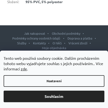
Složení
:
95% PVC, 5% polyester
Jak nakupovat
Obchodní podmínky
Podmínky ochrany osobních údajů
Doprava a platba
Služby
Kontakty
O NÁS
Vrácení zboží
Moje objednávka
Z
Tento web používá soubory cookie. Dalším procházením
á
tohoto webu vyjadřujete souhlas s jejich používáním.. Více
p
informací
zde
.
Copyright 2026
J&L shop
. Všechna práva vyhrazena.
Upravit
a
nastavení cookies
t
Nastavení
Design šablony vytvořil
Shoptetak.cz
&
Tomáš Hlad
.
í
Vytvořil Shoptet
Souhlasím
Grand Slam – speciálních doplňků stravy pro tenisty.