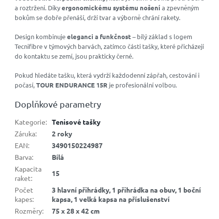
a roztržení. Díky
ergonomickému systému nošení
a zpevněným
bokům se dobře přenáší, drží tvar a výborně chrání rakety.
Design kombinuje
eleganci a funkčnost
– bílý základ s logem
Tecnifibre v týmových barvách, zatímco části tašky, které přicházejí
do kontaktu se zemí, jsou prakticky černé.
Pokud hledáte tašku, která vydrží každodenní zápřah, cestování i
počasí,
TOUR ENDURANCE 15R
je profesionální volbou.
Doplňkové parametry
Kategorie
:
Tenisové tašky
Záruka
:
2 roky
EAN
:
3490150224987
Barva
:
Bílá
Kapacita
15
raket
:
Počet
3 hlavní přihrádky, 1 přihrádka na obuv, 1 boční
kapes
:
kapsa, 1 velká kapsa na příslušenství
Rozměry
:
75 x 28 x 42 cm