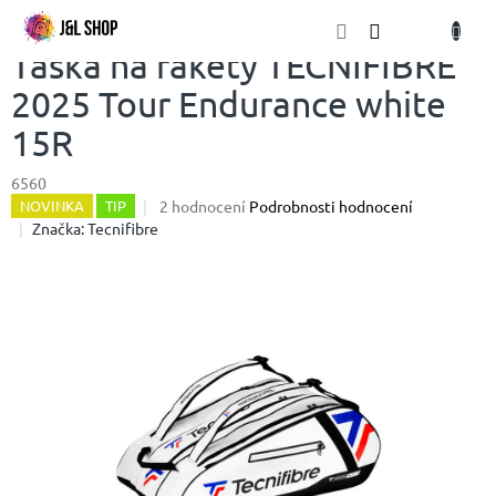
Přejít
NÁKU
na
obsah
KOŠÍK
Taška na rakety TECNIFIBRE
2025 Tour Endurance white
15R
6560
Průměrné
2 hodnocení
Podrobnosti hodnocení
NOVINKA
TIP
hodnocení
Značka:
Tecnifibre
produktu
je
5,0
z
5
hvězdiček.