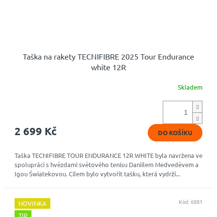
Taška na rakety TECNIFIBRE 2025 Tour Endurance
white 12R
Skladem
2 699 Kč
DO KOŠÍKU
Taška TECNIFIBRE TOUR ENDURANCE 12R WHITE byla navržena ve
spolupráci s hvězdami světového tenisu Daniilem Medveděvem a
Igou Światekovou. Cílem bylo vytvořit tašku, která vydrží...
Kód:
6881
NOVINKA
TIP