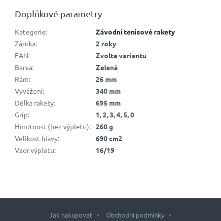
Doplňkové parametry
Kategorie
:
Závodní tenisové rakety
Záruka
:
2 roky
EAN
:
Zvolte variantu
Barva
:
Zelená
Rám
:
26 mm
Vyvážení
:
340 mm
Délka rakety
:
695 mm
Grip
:
1, 2, 3, 4, 5, 0
Hmotnost (bez výpletu)
:
260 g
Velikost hlavy
:
690 cm2
Vzor výpletu
:
16/19
Jak nakupovat
Obchodní podmínky