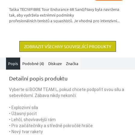
Taška TECNIFIBRE Tour Endurance 6R Sand/Navy byla navržena
tak, aby vydržela extrémní podmínky
profesionálních tenistů a squashistů. Je vhodná pro intenzivní...
ZOBRAZIT VŠECHNY SOUVISEJÍCÍ PRODUKTY
Popis
Podobné (4)
Diskuze
Značka
Detailní popis produktu
Vyberte si BOOM TEAM L, pokud chcete podpořit svou sílu a
sebevědomí. Zábava nikdy nekončí.
• Explozivní síla
• Úžasný pocit
• Lehčí, shovívavější rám
• Pro začátečníky a středně pokročilé hráče
• Nový tvar rakety