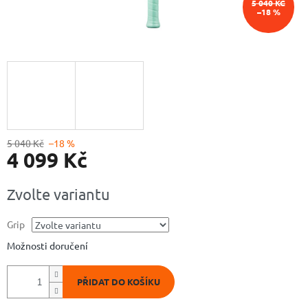
5 040 KČ
–18 %
5 040 Kč
–18 %
4 099 Kč
Měrná
Zvolte variantu
cena:
Grip
Možnosti doručení
PŘIDAT DO KOŠÍKU