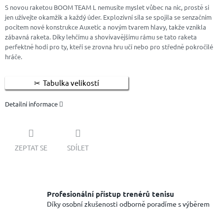
S novou raketou BOOM TEAM L nemusíte myslet vůbec na nic, prostě si
jen užívejte okamžik a každý úder. Explozivní síla se spojila se senzačním
pocitem nové konstrukce Auxetic a novým tvarem hlavy, takže vznikla
zábavná raketa. Díky lehčímu a shovívavějšímu rámu se tato raketa
perfektně hodí pro ty, kteří se zrovna hru učí nebo pro středně pokročilé
hráče.
Tabulka velikostí
Detailní informace
ZEPTAT SE
SDÍLET
Profesionální přístup trenérů tenisu
Díky osobní zkušenosti odborně poradíme s výběrem