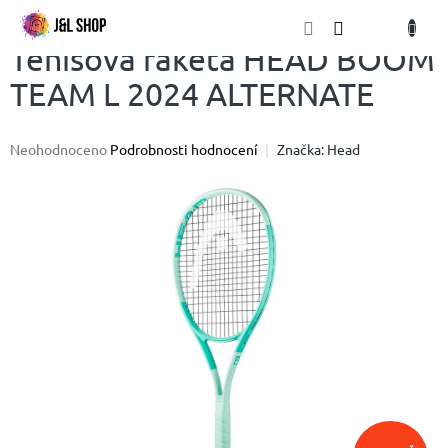
Přejít
NÁKU
na
obsah
KOŠÍK
Tenisová raketa HEAD BOOM
TEAM L 2024 ALTERNATE
Průměrné
Neohodnoceno
Podrobnosti hodnocení
Značka:
Head
hodnocení
produktu
je
0,0
z
5
hvězdiček.