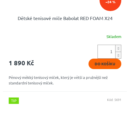
–24 %
Dětské tenisové míče Babolat RED FOAM X24
Skladem
Průměrné
hodnocení
produktu
je
5,0
1 890 Kč
DO KOŠÍKU
z
5
hvězdiček.
Pěnový měkký tenisový míček, který je větší a pružnější než
standardní tenisový míček.
Kód:
5691
TIP