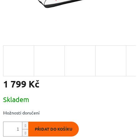
1 799 Kč
Měrná
Skladem
cena:
Možnosti doručení
PŘIDAT DO KOŠÍKU