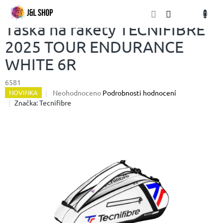
Přejít
NÁKU
na
obsah
KOŠÍK
Taška na rakety TECNIFIBRE
2025 TOUR ENDURANCE
WHITE 6R
6581
Průměrné
Neohodnoceno
Podrobnosti hodnocení
NOVINKA
hodnocení
Značka:
Tecnifibre
produktu
je
0,0
z
5
hvězdiček.