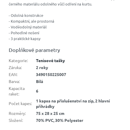
černého materiálu odolného vůči odření na kurtu.
- Odolná konstrukce
- Kompaktní, ale prostorná
- Voděodolný materiál
- Pohodlné nošení
- 3 praktické kapsy
Doplňkové parametry
Kategorie
:
Tenisové tašky
Záruka
:
2 roky
EAN
:
3490150225007
Barva
:
Bílá
Kapacita
6
raket
:
1 kapsa na příslušenství na zip, 2 hlavní
Počet kapes
:
přihrádky
Rozměry
:
75 x 28 x 25 cm
Složení
:
70% PVC, 30% Polyester