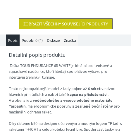
ZOBRAZIT VŠECHNY SOUVISEJÍCÍ PRODUKTY
Popis
Podobné (4)
Diskuze
Značka
Detailní popis produktu
Taška TOUR ENDURANCE 6R WHITE je ideální pro tenisové a
squashové nadšence, kteří hledají spolehlivou výbavu pro
intenzivní tréninky i turnaje.
Tento nejkompaktnější model z řady pojme až
6 raket
ve dvou
hlavních přihrádkách a nabízí také
kapsu na příslušenství
.
Vyrobena je z
voděodolného a vysoce odolného materiálu
Tarpaulin
, má ergonomické popruhy a
zesílené boční stěny
pro
maximální ochranu raket.
Díky čistému bílému designu s červeným a modrým logem TF ladí s
raketami T-FIGHT a celou kolekcí Tecnifibre. Spodní část tašky je z