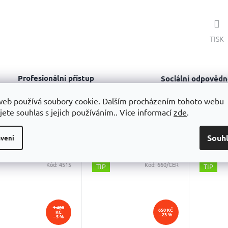
TISK
Profesionální přístup
Sociální odpovědn
trenérů tenisu
Podporujeme sporto
udržitelnost, vzděláv
Díky osobní zkušenosti
web používá soubory cookie. Dalším procházením tohoto webu
férovou výrobu.
odborně poradíme s výběrem
jete souhlas s jejich používáním.. Více informací
zde
.
sející produkty
Souh
vení
Kód:
4515
Kód:
660/CER
TIP
TIP
1 480
650 KČ
KČ
–23 %
–5 %