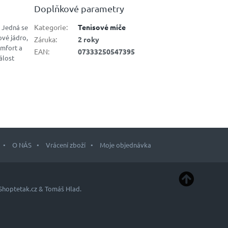
Doplňkové parametry
Kategorie
:
Tenisové míče
. Jedná se
ové jádro,
Záruka
:
2 roky
omfort a
EAN
:
07333250547395
álost
O NÁS
Vrácení zboží
Moje objednávka
Shoptetak.cz
&
Tomáš Hlad
.