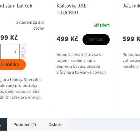
d slam balíček
Kšiltovka J&L -
J&L mik
TRUCKER
Skladem za 2-3
Skladem
měrné
Průměrné
Průměrn
týdny
ocení
hodnocení
hodnoce
399 Kč
499 Kč
599 
uktu
produktu
produkt
DETAIL
je
je
5,0
5,0
Volnočasová kšiltovka s
Pohodlná
z
z
logem našeho shopu.
volnočas
5
5
O KOŠÍKU
Zepředu bavlna, zezadu
našeho s
diček.
hvězdiček.
hvězdiče
síťovina a to vše ve čtyřech
barevných kombinacích.
 pro tenisty: Speciálně
ulovaný pro potřeby
tů, s jedinečnou směsí
dních látek pro energii,
ataci a podporu
tředění. Nakopávač pro
ální...
s
Podobné (4)
Diskuze