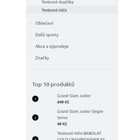
n
Tenisové doplňky
hvězdič
e
Tenisové míče
l
Oblečení
Další sporty
Akce a výprodeje
Značky
Top 10 produktů
Grand Slam Junior
649 Kč
Grand Slam Junior Single
Serve
49 Kč
Tenisové míče BABOLAT
GOLD CHAMPIONSHIP X4