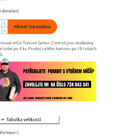
 doručení
PŘIDAT DO KOŠÍKU
isové míče Tretorn Serie+ Control jsou dodávány
é tubě po 4 ks.
Prodej celého kartonu po 18 tubách
ů.
Tabulka velikostí
informace