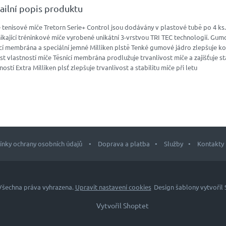
ailní popis produktu
tenisové míče Tretorn Serie+ Control jsou dodávány v plastové tubě po 4 ks
ikající tréninkové míče vyrobené unikátní 3-vrstvou TRI TEC technologií. Gum
cí membrána a speciální jemné Milliken plstě Tenké gumové jádro zlepšuje k
st vlastností míče Těsnící membrána prodlužuje trvanlivost míče a zajišťuje st
ností Extra Milliken plsť zlepšuje trvanlivost a stabilitu míče při letu
nky ochrany osobních údajů
Doprava a platba
Služby
Kontakty
 Všechna práva vyhrazena.
Upravit nastavení cookies
Design šablony vytvořil
Vytvořil Shoptet