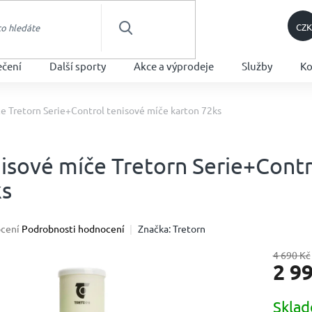
CZK
HLEDAT
ečení
Další sporty
Akce a výprodeje
Služby
Ko
e Tretorn Serie+Control tenisové míče karton 72ks
isové míče Tretorn Serie+Contr
ks
né
cení
Podrobnosti hodnocení
Značka:
Tretorn
ení
u
4 690 Kč
2 9
Měrná
Skla
cena: