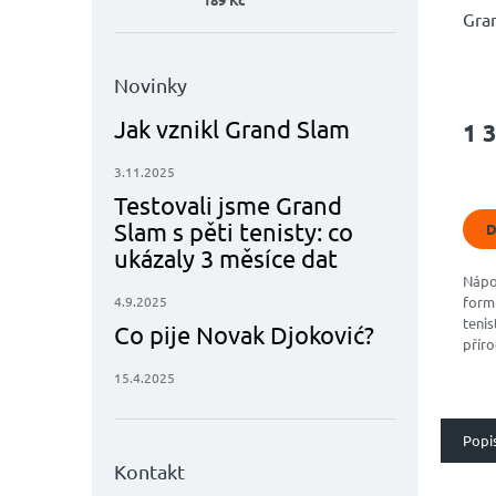
Gran
Novinky
Prů
hodn
Jak vznikl Grand Slam
1 
prod
je
3.11.2025
4,9
z
Testovali jsme Grand
5
Slam s pěti tenisty: co
D
hvěz
ukázaly 3 měsíce dat
Nápoj
form
4.9.2025
tenis
Co pije Novak Djoković?
příro
hydr
15.4.2025
sous
maxim
Popi
Kontakt