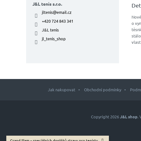
J&L tenis s.r.o.
Det
jltenis
@
email.cz
Nové 
+420 724 843 341
o vyn
těsní
J&L tenis
stálo
jl_tenis_shop
vlast
Jak nakupovat
Obchodní podmínky
Podmí
Z
á
p
Copyright 2026
J&L shop
.
a
t
í
Grand Slam – speciálních doplňků stravy pro tenisty.