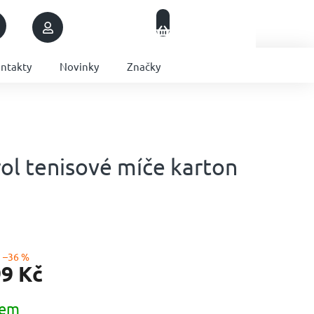
Nákupní
Přihlášení
Prázdný košík
košík
ntakty
Novinky
Značky
ol tenisové míče karton
–36 %
99 Kč
dem