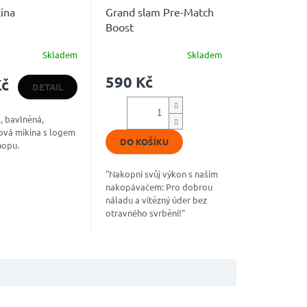
ina
Grand slam Pre-Match
Boost
Skladem
Skladem
é
Průměrné
ní
hodnocení
590 Kč
Kč
u
produktu
DETAIL
je
4,9
, bavlněná,
z
ová mikina s logem
5
DO KOŠÍKU
hopu.
k.
hvězdiček.
"Nakopni svůj výkon s naším
nakopávačem: Pro dobrou
náladu a vítězný úder bez
otravného svrbění!"
Špičkový “nakopávač”, který
kombinuje jedinečnou směs
přírodních...