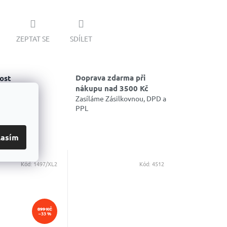
ZEPTAT SE
SDÍLET
Doprava zdarma při
ost
nákupu nad 3500 Kč
vce,
ání a
Zasíláme Zásilkovnou, DPD a
PPL
lasím
Kód:
1497/XL2
Kód:
4512
899 KČ
–33 %