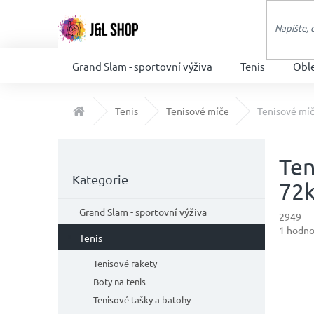
Přejít
na
obsah
Grand Slam - sportovní výživa
Tenis
Obl
Domů
Tenis
Tenisové míče
Tenisové míč
P
o
Ten
Přeskočit
s
Kategorie
kategorie
72
t
r
Grand Slam - sportovní výživa
2949
a
Průměr
1 hodno
n
Tenis
hodnoc
n
produkt
Tenisové rakety
í
je
Boty na tenis
p
5,0
z
a
Tenisové tašky a batohy
5