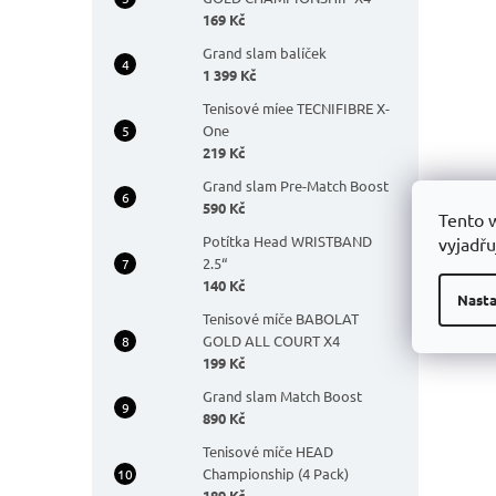
169 Kč
Grand slam balíček
1 399 Kč
Tenisové míee TECNIFIBRE X-
One
219 Kč
Grand slam Pre-Match Boost
590 Kč
Tento 
Potítka Head WRISTBAND
vyjadřu
2.5“
140 Kč
Souvi
Nasta
Tenisové míče BABOLAT
GOLD ALL COURT X4
199 Kč
Grand slam Match Boost
890 Kč
Tenisové míče HEAD
Championship (4 Pack)
189 Kč