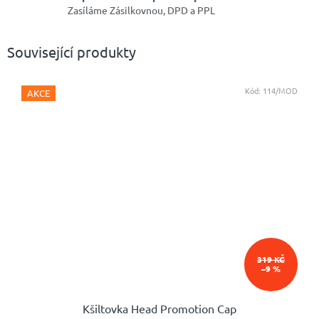
Zasíláme Zásilkovnou, DPD a PPL
Související produkty
Kód:
114/MOD
AKCE
319 KČ
–9 %
Kšiltovka Head Promotion Cap