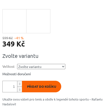
599 Kč
–41 %
349 Kč
Měrná
Zvolte variantu
cena:
Velikost
Možnosti doručení
PŘIDAT DO KOŠÍKU
Ukažte svou vášeň pro tenis a obdiv k legendě tohoto sportu – Rafaelu
Nadalovi!