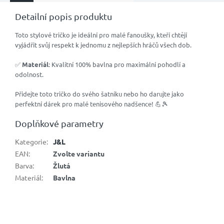
Detailní popis produktu
Toto stylové tričko je ideální pro malé fanoušky, kteří chtějí
vyjádřit svůj respekt k jednomu z nejlepších hráčů všech dob.
✅
Materiál
: Kvalitní 100% bavlna pro maximální pohodlí a
odolnost.
Přidejte toto tričko do svého šatníku nebo ho darujte jako
perfektní dárek pro malé tenisového nadšence! 💪🎾
Doplňkové parametry
Kategorie
:
J&L
EAN
:
Zvolte variantu
Barva
:
Žlutá
Materiál
:
Bavlna