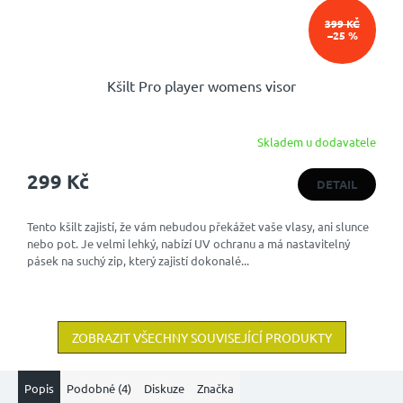
399 KČ
–25 %
Kšilt Pro player womens visor
Skladem u dodavatele
Průměrné
hodnocení
299 Kč
produktu
DETAIL
je
5,0
Tento kšilt zajistí, že vám nebudou překážet vaše vlasy, ani slunce
z
nebo pot. Je velmi lehký, nabízí UV ochranu a má nastavitelný
5
pásek na suchý zip, který zajistí dokonalé...
hvězdiček.
ZOBRAZIT VŠECHNY SOUVISEJÍCÍ PRODUKTY
Popis
Podobné (4)
Diskuze
Značka