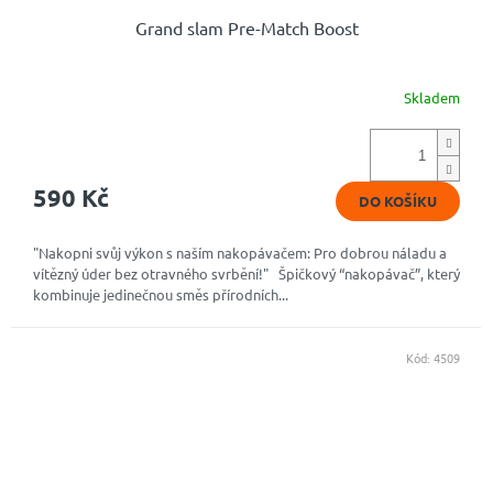
Grand slam Pre-Match Boost
Skladem
Průměrné
hodnocení
produktu
je
4,9
590 Kč
DO KOŠÍKU
z
5
hvězdiček.
"Nakopni svůj výkon s naším nakopávačem: Pro dobrou náladu a
vítězný úder bez otravného svrbění!" Špičkový “nakopávač”, který
kombinuje jedinečnou směs přírodních...
Kód:
4509