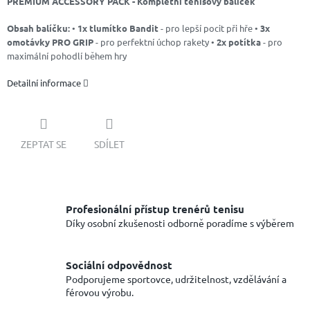
PREMIUM ACCESSORY PACK - Kompletní tenisový balíček
Obsah balíčku:
•
1x tlumítko Bandit
- pro lepší pocit při hře •
3x
omotávky PRO GRIP
- pro perfektní úchop rakety •
2x potítka
- pro
maximální pohodlí během hry
Detailní informace
ZEPTAT SE
SDÍLET
Profesionální přístup trenérů tenisu
Díky osobní zkušenosti odborně poradíme s výběrem
Sociální odpovědnost
Podporujeme sportovce, udržitelnost, vzdělávání a
férovou výrobu.