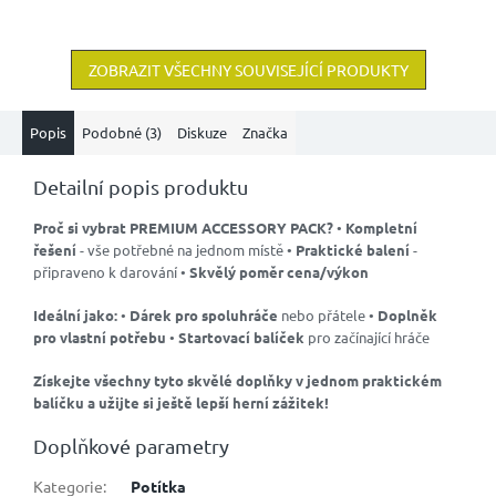
ZOBRAZIT VŠECHNY SOUVISEJÍCÍ PRODUKTY
Popis
Podobné (3)
Diskuze
Značka
Detailní popis produktu
Proč si vybrat PREMIUM ACCESSORY PACK?
•
Kompletní
řešení
- vše potřebné na jednom místě •
Praktické balení
-
připraveno k darování •
Skvělý poměr cena/výkon
Ideální jako:
•
Dárek pro spoluhráče
nebo přátele •
Doplněk
pro vlastní potřebu
•
Startovací balíček
pro začínající hráče
Získejte všechny tyto skvělé doplňky v jednom praktickém
balíčku a užijte si ještě lepší herní zážitek!
Doplňkové parametry
Kategorie
:
Potítka