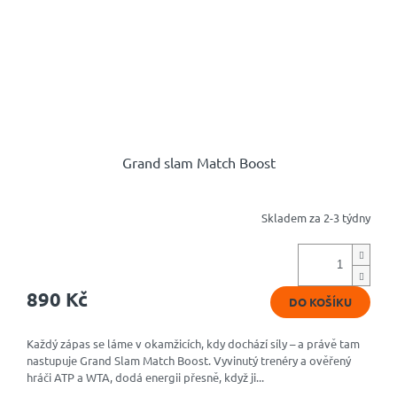
Grand slam Match Boost
Skladem za 2-3 týdny
Průměrné
hodnocení
produktu
je
4,8
890 Kč
DO KOŠÍKU
z
5
hvězdiček.
Každý zápas se láme v okamžicích, kdy dochází síly – a právě tam
nastupuje Grand Slam Match Boost. Vyvinutý trenéry a ověřený
hráči ATP a WTA, dodá energii přesně, když ji...