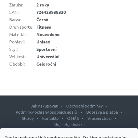
Záruka
:
2 roky
EAN
:
726423938330
Barva
:
Černá
Druh sportu
:
Fitness
Materiál
:
Neuvedeno
Pohlaví
:
Unisex
Styl
:
Sportovní
Velikost
:
Univerzální
Období
:
Celoroční
Jak nakupovat
Obchodní podmínky
Podmínky ochrany osobních údajů
Doprava a platba
Služby
Kontakty
O NÁS
Vrácení zboží
Moje objednávka
Z
Tento web používá soubory cookie. Dalším procházením