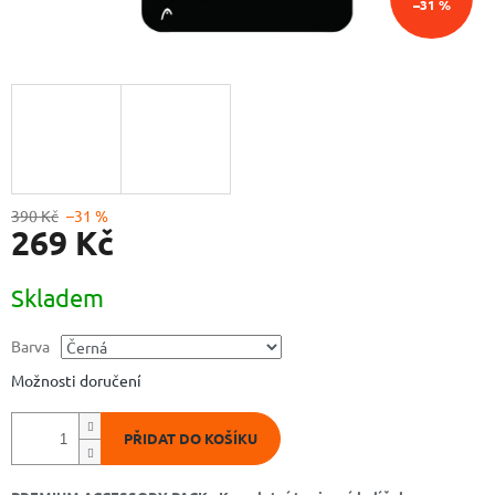
–31 %
390 Kč
–31 %
269 Kč
Měrná
Skladem
cena:
Barva
Možnosti doručení
PŘIDAT DO KOŠÍKU