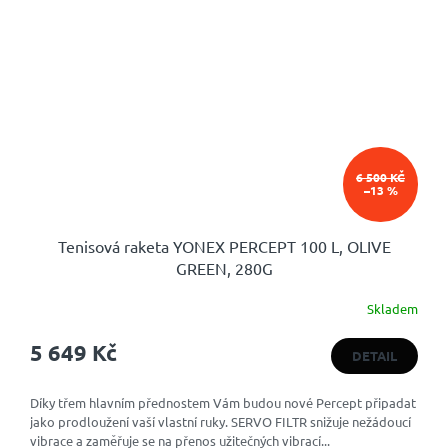
6 500 KČ
–13 %
Tenisová raketa YONEX PERCEPT 100 L, OLIVE
GREEN, 280G
Skladem
5 649 Kč
DETAIL
Díky třem hlavním přednostem Vám budou nové Percept připadat
jako prodloužení vaší vlastní ruky. SERVO FILTR snižuje nežádoucí
vibrace a zaměřuje se na přenos užitečných vibrací...