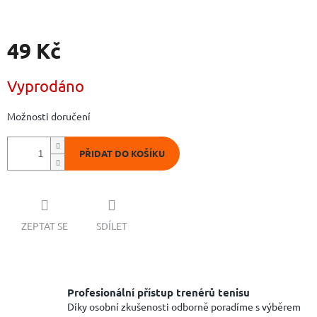
49 Kč
Měrná
Vyprodáno
cena:
Možnosti doručení
PŘIDAT DO KOŠÍKU
ZEPTAT SE
SDÍLET
Profesionální přístup trenérů tenisu
Díky osobní zkušenosti odborně poradíme s výběrem