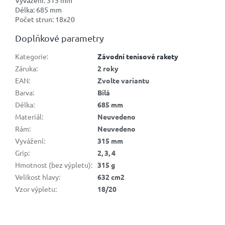
Vyvážení: 315 mm
Délka: 685 mm
Počet strun: 18x20
Doplňkové parametry
Kategorie
:
Závodní tenisové rakety
Záruka
:
2 roky
EAN
:
Zvolte variantu
Barva
:
Bílá
Délka
:
685 mm
Materiál
:
Neuvedeno
Rám
:
Neuvedeno
Vyvážení
:
315 mm
Grip
:
2, 3, 4
Hmotnost (bez výpletu)
:
315 g
Velikost hlavy
:
632 cm2
Vzor výpletu
:
18/20