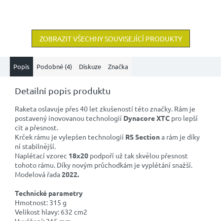
ZOBRAZIT VŠECHNY SOUVISEJÍCÍ PRODUKTY
Popis
Podobné (4)
Diskuze
Značka
Detailní popis produktu
Raketa oslavuje přes 40 let zkušeností této značky. Rám je
postavený inovovanou technologií
Dynacore XTC
pro lepší
cit a přesnost.
Krček rámu je vylepšen technologií
RS Section
a rám je díky
ní stabilnější.
Naplétací vzorec
18x20
podpoří už tak skvělou přesnost
tohoto rámu.
Díky novým průchodkám je vyplétání snažší.
Modelová řada
2022.
Technické parametry
Hmotnost: 315 g
Velikost hlavy: 632 cm2