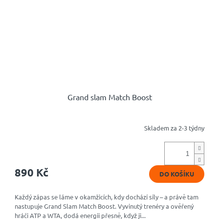
Grand slam Match Boost
Skladem za 2-3 týdny
Průměrné
hodnocení
produktu
je
4,8
890 Kč
DO KOŠÍKU
z
5
hvězdiček.
Každý zápas se láme v okamžicích, kdy dochází síly – a právě tam
nastupuje Grand Slam Match Boost. Vyvinutý trenéry a ověřený
hráči ATP a WTA, dodá energii přesně, když ji...