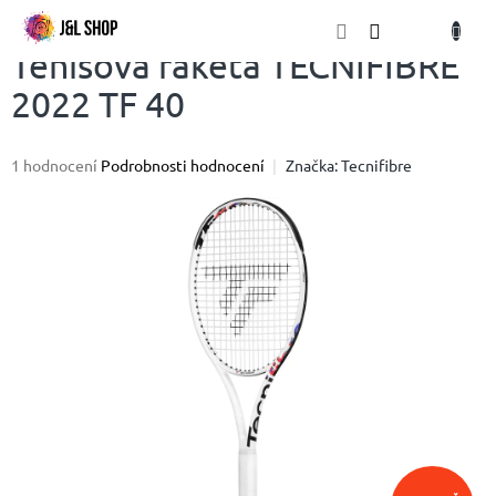
Přejít
NÁKU
na
obsah
KOŠÍK
Tenisová raketa TECNIFIBRE
2022 TF 40
Průměrné
1 hodnocení
Podrobnosti hodnocení
Značka:
Tecnifibre
hodnocení
produktu
je
5,0
z
5
hvězdiček.