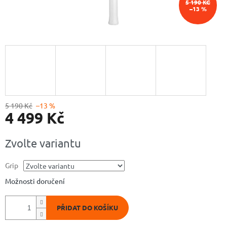
5 190 KČ
–13 %
5 190 Kč
–13 %
4 499 Kč
Měrná
Zvolte variantu
cena:
Grip
Možnosti doručení
PŘIDAT DO KOŠÍKU