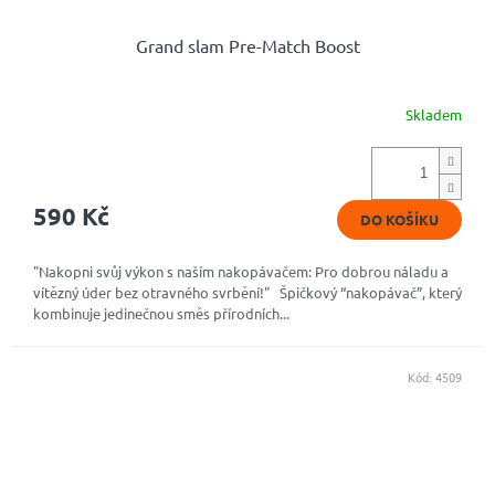
Grand slam Pre-Match Boost
Skladem
Průměrné
hodnocení
produktu
je
4,9
590 Kč
DO KOŠÍKU
z
5
hvězdiček.
"Nakopni svůj výkon s naším nakopávačem: Pro dobrou náladu a
vítězný úder bez otravného svrbění!" Špičkový “nakopávač”, který
kombinuje jedinečnou směs přírodních...
Kód:
4509