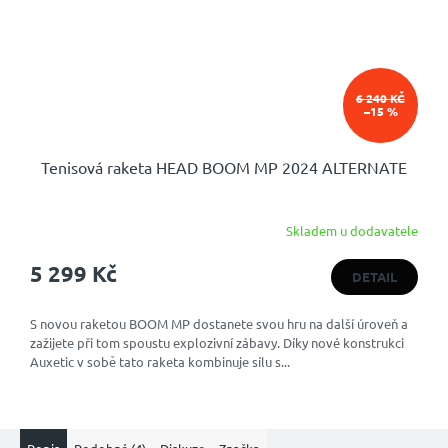
6 240 KČ
–15 %
Tenisová raketa HEAD BOOM MP 2024 ALTERNATE
Skladem u dodavatele
Průměrné
hodnocení
5 299 Kč
produktu
DETAIL
je
5,0
S novou raketou BOOM MP dostanete svou hru na další úroveň a
z
zažijete při tom spoustu explozivní zábavy. Díky nové konstrukci
5
Auxetic v sobě tato raketa kombinuje sílu s...
hvězdiček.