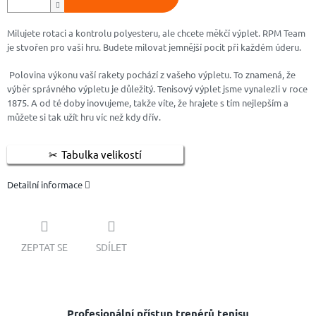
Milujete rotaci a kontrolu polyesteru, ale chcete měkčí výplet. RPM Team
je stvořen pro vaši hru. Budete milovat jemnější pocit při každém úderu.
Polovina výkonu vaší rakety pochází z vašeho výpletu. To znamená, že
výběr správného výpletu je důležitý. Tenisový výplet jsme vynalezli v roce
1875. A od té doby inovujeme, takže víte, že hrajete s tím nejlepším a
můžete si tak užít hru víc než kdy dřív.
Tabulka velikostí
Detailní informace
ZEPTAT SE
SDÍLET
Profesionální přístup trenérů tenisu