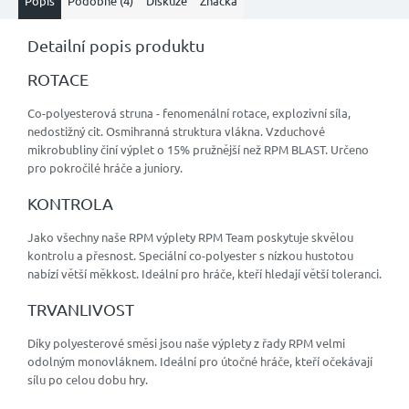
Popis
Podobné (4)
Diskuze
Značka
Detailní popis produktu
ROTACE
Co-polyesterová struna - fenomenální rotace, explozivní síla,
nedostižný cit. Osmihranná struktura vlákna. Vzduchové
mikrobubliny činí výplet o 15% pružnější než RPM BLAST. Určeno
pro pokročilé hráče a juniory.
KONTROLA
Jako všechny naše RPM výplety RPM Team poskytuje skvělou
kontrolu a přesnost. Speciální co-polyester s nízkou hustotou
nabízí větší měkkost. Ideální pro hráče, kteří hledají větší toleranci.
TRVANLIVOST
Díky polyesterové směsi jsou naše výplety z řady RPM velmi
odolným monovláknem. Ideální pro útočné hráče, kteří očekávají
sílu po celou dobu hry.