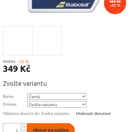
450 KČ
–22 %
450 Kč
–22 %
349 Kč
Měrná
Zvolte variantu
cena:
Barva
Průměr
Můžeme doručit do:
Zvolte variantu
Možnosti doručení
PŘIDAT DO KOŠÍKU