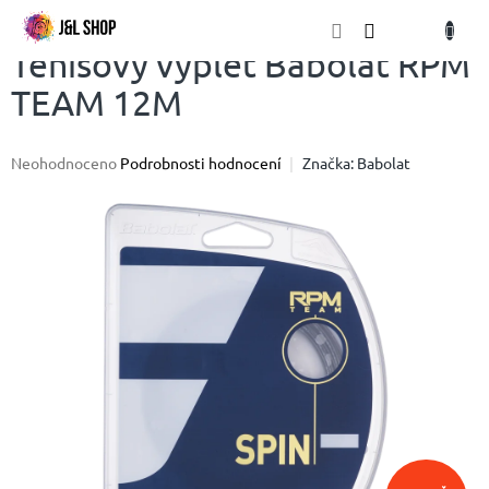
Přejít
NÁKU
na
obsah
KOŠÍK
Tenisový výplet Babolat RPM
TEAM 12M
Průměrné
Neohodnoceno
Podrobnosti hodnocení
Značka:
Babolat
hodnocení
produktu
je
0,0
z
5
hvězdiček.