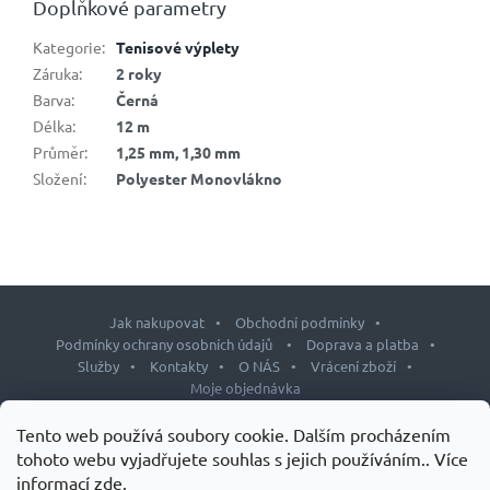
Doplňkové parametry
Kategorie
:
Tenisové výplety
Záruka
:
2 roky
Barva
:
Černá
Délka
:
12 m
Průměr
:
1,25 mm, 1,30 mm
Složení
:
Polyester Monovlákno
Jak nakupovat
Obchodní podmínky
Podmínky ochrany osobních údajů
Doprava a platba
Služby
Kontakty
O NÁS
Vrácení zboží
Moje objednávka
Z
Tento web používá soubory cookie. Dalším procházením
á
tohoto webu vyjadřujete souhlas s jejich používáním.. Více
p
informací
zde
.