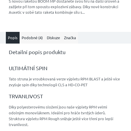
S novou raketou BOOM MP dostanete svou hru na další úroveň a
z
zažijete při tom spoustu explozivní zábavy. Díky nové konstrukci
5
Auxetic v sobě tato raketa kombinuje sílu s...
hvězdiček.
Popis
Podobné (4)
Diskuze
Značka
Detailní popis produktu
ULTIMÁTNÍ SPIN
Tato struna je vroubkovaná verze výpletu RPM BLAST a ještě více
zvyšuje spin díky technologii CLS a HD-CO-PET
TRVANLIVOST
Díky polyesterovému složení jsou naše výplety RPM velmi
odolným monovláknem. Ideální pro hráče tvrdých úderů.
Struktura výpletu RPM Rough snižuje ještě více tření pro lepší
trvanlivost.