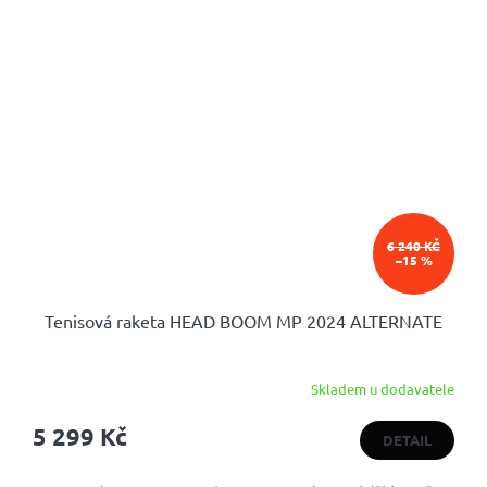
6 240 KČ
–15 %
Tenisová raketa HEAD BOOM MP 2024 ALTERNATE
Skladem u dodavatele
Průměrné
hodnocení
5 299 Kč
produktu
DETAIL
je
5,0