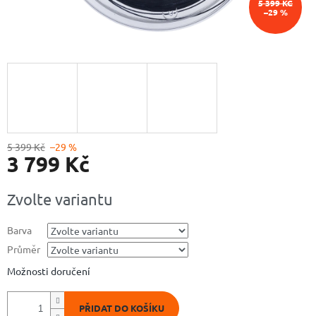
5 399 KČ
–29 %
5 399 Kč
–29 %
3 799 Kč
Měrná
Zvolte variantu
cena:
Barva
Průměr
Možnosti doručení
PŘIDAT DO KOŠÍKU