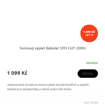
1 599 KČ
–31 %
Tenisový výplet Babolat SYN GUT 200M
Skladem
1 099 Kč
DETAIL
Jednovrstvá struktura, která nabízí skvělý komfort a napětí.
Ideální pro začátečníky a mírně pokročilé hráče.
Kód:
4978/4