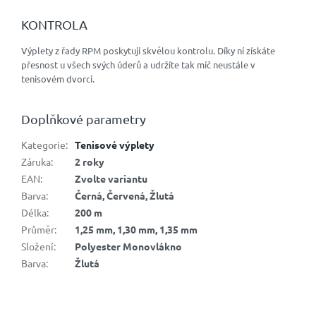
KONTROLA
Výplety z řady RPM poskytují skvělou kontrolu. Díky ní získáte
přesnost u všech svých úderů a udržíte tak míč neustále v
tenisovém dvorci.
Doplňkové parametry
Kategorie
:
Tenisové výplety
Záruka
:
2 roky
EAN
:
Zvolte variantu
Barva
:
Černá, Červená, Žlutá
Délka
:
200 m
Průměr
:
1,25 mm, 1,30 mm, 1,35 mm
Složení
:
Polyester Monovlákno
Barva
:
Žlutá