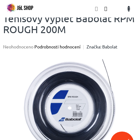
Přejít
NÁKU
na
obsah
KOŠÍK
Tenisový výplet Babolat RPM
ROUGH 200M
Průměrné
Neohodnoceno
Podrobnosti hodnocení
Značka:
Babolat
hodnocení
produktu
je
0,0
z
5
hvězdiček.