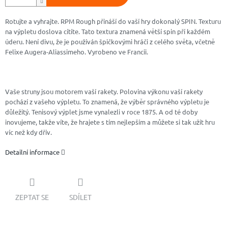
Rotujte a vyhrajte. RPM Rough přináší do vaší hry dokonalý SPIN. Texturu
na výpletu doslova cítíte. Tato textura znamená větší spin pří každém
úderu. Není divu, že je používán špičkovými hráči z celého světa, včetně
Felixe Augera-Aliassimeho. Vyrobeno ve Francii.
Vaše struny jsou motorem vaší rakety. Polovina výkonu vaší rakety
pochází z vašeho výpletu. To znamená, že výběr správného výpletu je
důležitý. Tenisový výplet jsme vynalezli v roce 1875. A od té doby
inovujeme, takže víte, že hrajete s tím nejlepším a můžete si tak užít hru
víc než kdy dřív.
Detailní informace
ZEPTAT SE
SDÍLET