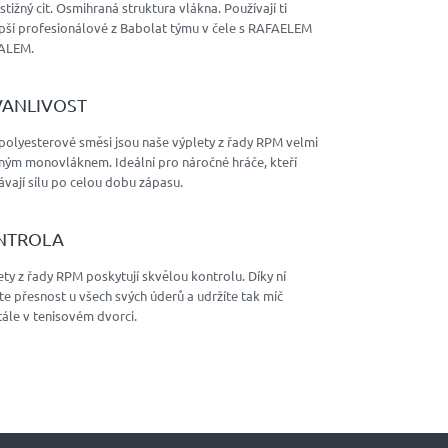
tižný cit. Osmihraná struktura vlákna. Používají ti
epší profesionálové z Babolat týmu v čele s RAFAELEM
ALEM.
VANLIVOST
polyesterové směsi jsou naše výplety z řady RPM velmi
ným monovláknem. Ideální pro náročné hráče, kteří
vají sílu po celou dobu zápasu.
NTROLA
ty z řady RPM poskytují skvělou kontrolu. Díky ní
te přesnost u všech svých úderů a udržíte tak míč
ále v tenisovém dvorci.