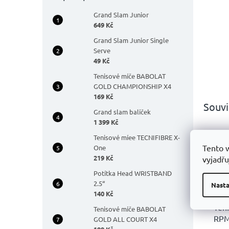
Grand Slam Junior
649 Kč
Grand Slam Junior Single
Serve
49 Kč
Tenisové míče BABOLAT
GOLD CHAMPIONSHIP X4
169 Kč
Souvi
Grand slam balíček
1 399 Kč
Tenisové míee TECNIFIBRE X-
Tento 
One
219 Kč
vyjadřu
Potítka Head WRISTBAND
2.5“
Nasta
140 Kč
Teni
Tenisové míče BABOLAT
RPM
GOLD ALL COURT X4