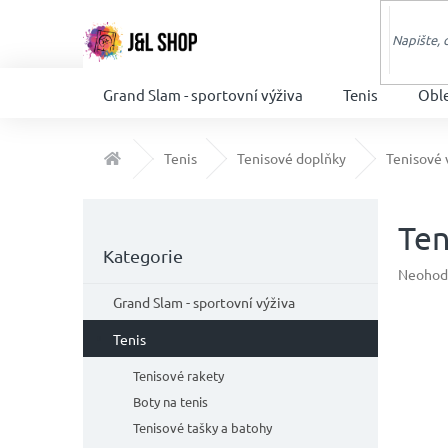
Přejít
na
obsah
Grand Slam - sportovní výživa
Tenis
Obl
Domů
Tenis
Tenisové doplňky
Tenisové 
P
o
Ten
Přeskočit
s
Kategorie
kategorie
t
Průměr
Neohod
hodnoc
r
Grand Slam - sportovní výživa
produkt
a
je
n
Tenis
0,0
n
z
Tenisové rakety
í
5
Boty na tenis
p
hvězdič
a
Tenisové tašky a batohy