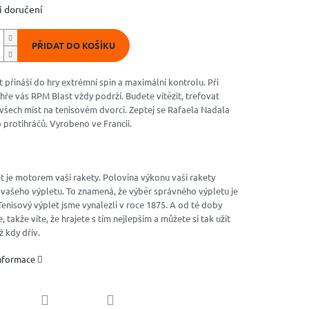
 doručení
PŘIDAT DO KOŠÍKU
 přináší do hry extrémní spin a maximální kontrolu. Při
 hře vás RPM Blast vždy podrží. Budete vítězit, trefovat
všech míst na tenisovém dvorci. Zeptej se Rafaela Nadala
 protihráčů. Vyrobeno ve Francii.
t je motorem vaší rakety. Polovina výkonu vaší rakety
 vašeho výpletu. To znamená, že výběr správného výpletu je
 Tenisový výplet jsme vynalezli v roce 1875. A od té doby
 takže víte, že hrajete s tím nejlepším a můžete si tak užít
ž kdy dřív.
informace