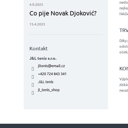
nedos
4.9.2025
nejl
Co pije Novak Djoković?
NAD
15.4.2025
TR
Díky 
odol
Kontakt
očeká
J&L tenis s.r.o.
jltenis
@
email.cz
KO
+420 724 843 341
Výple
J&L tenis
získá
jl_tenis_shop
neust