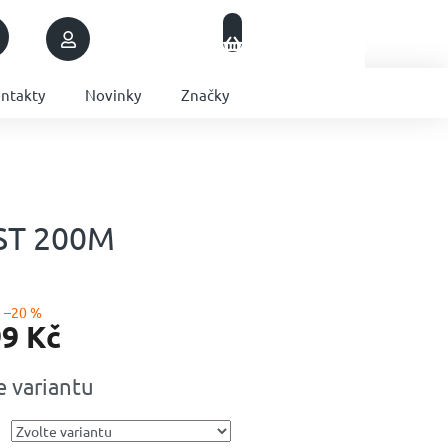
Nákupní
Přihlášení
Prázdný košík
košík
ntakty
Novinky
Značky
AST 200M
–20 %
99 Kč
e variantu