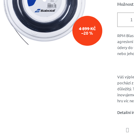
Možnosti
4 899 KČ
–20 %
RPM Blast
agresivní
údery do 
nebo jeho
Váš výple
pochází z
důležitý.
inovujeme,
hru víc ne
Detailní 