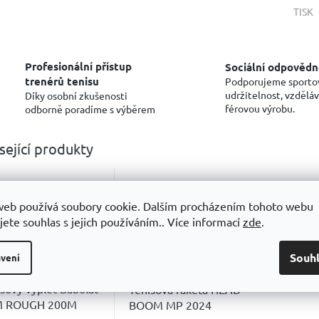
TISK
Profesionální přístup
Sociální odpovědn
trenérů tenisu
Podporujeme sporto
udržitelnost, vzděláv
Díky osobní zkušenosti
férovou výrobu.
odborně poradíme s výběrem
sející produkty
Kód:
2379/ZLU
Kód:
4978/4
web používá soubory cookie. Dalším procházením tohoto webu
jete souhlas s jejich používáním.. Více informací
zde
.
5 399
6 240
KČ
KČ
Souh
vení
–29 %
–15 %
sový výplet Babolat
Tenisová raketa HEAD
 ROUGH 200M
BOOM MP 2024