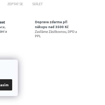
ZEPTAT SE
SDÍLET
Doprava zdarma při
ost
nákupu nad 3500 Kč
vce,
ání a
Zasíláme Zásilkovnou, DPD a
PPL
lasím