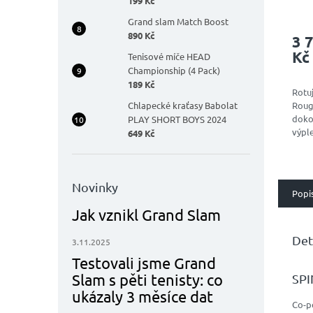
199 Kč
Grand slam Match Boost
890 Kč
3 
Kč
Tenisové míče HEAD
Championship (4 Pack)
189 Kč
Rotuj
Chlapecké kraťasy Babolat
Rough
doko
PLAY SHORT BOYS 2024
výple
649 Kč
textu
pří k
že je
Novinky
Popi
Jak vznikl Grand Slam
Det
3.11.2025
Testovali jsme Grand
Slam s pěti tenisty: co
SPI
ukázaly 3 měsíce dat
Co-po