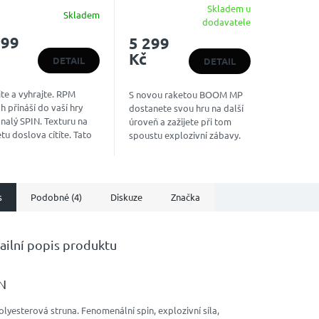
ALTERNATE
Skladem u
Skladem
Průměrné
dodavatele
hodnocení
799
5 299
produktu
Kč
je
DETAIL
DETAIL
5,0
z
te a vyhrajte. RPM
S novou raketou BOOM MP
5
 přináší do vaší hry
dostanete svou hru na další
hvězdiček.
nalý SPIN. Texturu na
úroveň a zažijete při tom
tu doslova cítíte. Tato
spoustu explozivní zábavy.
ra znamená větší spin
Díky nové konstrukci Auxetic
aždém úderu. Není divu,
v sobě tato raketa
 používán...
kombinuje sílu s...
s
Podobné (4)
Diskuze
Značka
ailní popis produktu
N
lyesterová struna. Fenomenální spin, explozivní síla,