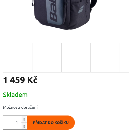
1 459 Kč
Měrná
Skladem
cena:
Možnosti doručení
PŘIDAT DO KOŠÍKU