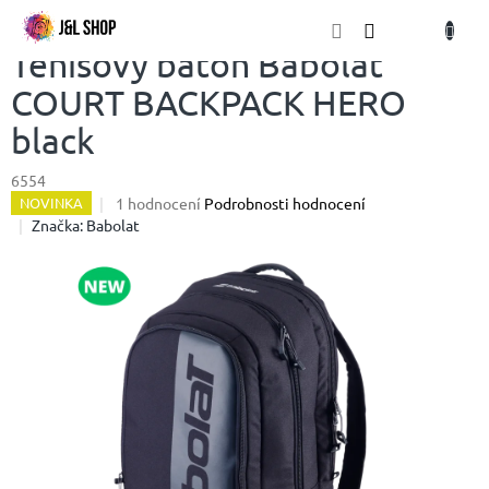
Přejít
NÁKU
na
obsah
KOŠÍK
Tenisový batoh Babolat
COURT BACKPACK HERO
black
6554
Průměrné
1 hodnocení
Podrobnosti hodnocení
NOVINKA
hodnocení
Značka:
Babolat
produktu
je
5,0
z
5
hvězdiček.