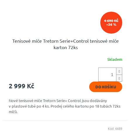
4 690 KČ
–36 %
Tenisové míče Tretorn Serie+Control tenisové míče
karton 72ks
Skladem
Průměrné
hodnocení
produktu
je
5,0
2 999 Kč
DO KOŠÍKU
z
5
hvězdiček.
Nové tenisové míče Tretorn Serie+ Control jsou dodávány
v plastové tubě po 4 ks. Prodej celého kartonu po 18 tubách 72ks
míčů.
Kód:
6689