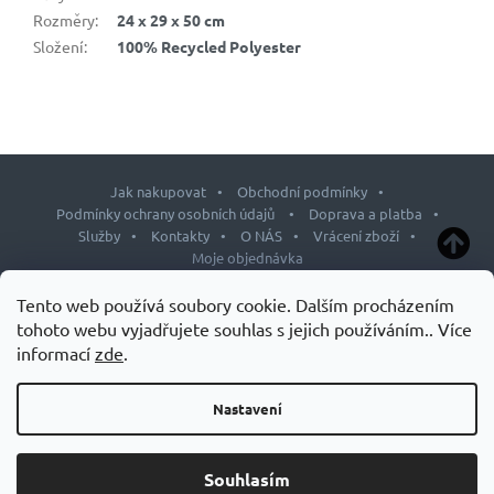
Rozměry
:
24 x 29 x 50 cm
Složení
:
100% Recycled Polyester
Jak nakupovat
Obchodní podmínky
Podmínky ochrany osobních údajů
Doprava a platba
Služby
Kontakty
O NÁS
Vrácení zboží
Moje objednávka
Z
Tento web používá soubory cookie. Dalším procházením
á
tohoto webu vyjadřujete souhlas s jejich používáním.. Více
p
informací
zde
.
Copyright 2026
J&L shop
. Všechna práva vyhrazena.
Upravit
a
nastavení cookies
t
Nastavení
Design šablony vytvořil
Shoptetak.cz
&
Tomáš Hlad
.
í
Vytvořil Shoptet
Souhlasím