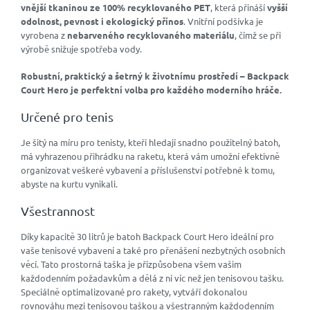
vnější tkaninou ze 100% recyklovaného PET
, která přináší
vyšší
odolnost, pevnost i ekologický přínos
. Vnitřní podšívka je
vyrobena z
nebarveného recyklovaného materiálu
, čímž se při
výrobě snižuje spotřeba vody.
Robustní, praktický a šetrný k životnímu prostředí – Backpack
Court Hero je perfektní volba pro každého moderního hráče.
Určené pro tenis
Je šitý na míru pro tenisty, kteří hledají snadno použitelný batoh,
má vyhrazenou přihrádku na raketu, která vám umožní efektivně
organizovat veškeré vybavení a příslušenství potřebné k tomu,
abyste na kurtu vynikali.
Všestrannost
Díky kapacitě 30 litrů je batoh Backpack Court Hero ideální pro
vaše tenisové vybavení a také pro přenášení nezbytných osobních
věcí. Tato prostorná taška je přizpůsobena všem vašim
každodenním požadavkům a dělá z ní víc než jen tenisovou tašku.
Speciálně optimalizované pro rakety, vytváří dokonalou
rovnováhu mezi tenisovou taškou a všestranným každodenním