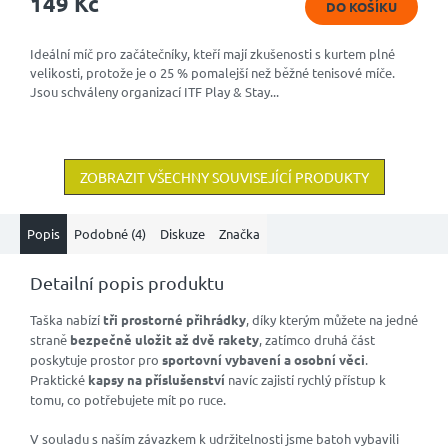
149 Kč
DO KOŠÍKU
Ideální míč pro začátečníky, kteří mají zkušenosti s kurtem plné
velikosti, protože je o 25 % pomalejší než běžné tenisové míče.
Jsou schváleny organizací ITF Play & Stay...
ZOBRAZIT VŠECHNY SOUVISEJÍCÍ PRODUKTY
Popis
Podobné (4)
Diskuze
Značka
Detailní popis produktu
Taška nabízí
tři prostorné přihrádky
, díky kterým můžete na jedné
straně
bezpečně uložit až dvě rakety
, zatímco druhá část
poskytuje prostor pro
sportovní vybavení a osobní věci
.
Praktické
kapsy na příslušenství
navíc zajistí rychlý přístup k
tomu, co potřebujete mít po ruce.
V souladu s naším závazkem k udržitelnosti jsme batoh vybavili