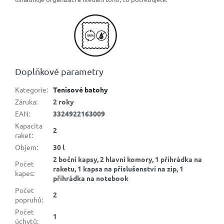
Doplňkové parametry
Kategorie
:
Tenisové batohy
Záruka
:
2 roky
EAN
:
3324922163009
Kapacita
2
raket
:
Objem
:
30 l
2 boční kapsy, 2 hlavní komory, 1 přihrádka na
Počet
raketu, 1 kapsa na příslušenství na zip, 1
kapes
:
přihrádka na notebook
Počet
2
popruhů
:
Počet
1
úchytů
: