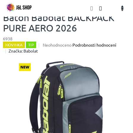
Přejít
NÁKU
na
obsah
KOŠÍK
Batoh Babolat BACKPACK
PURE AERO 2026
6938
Průměrné
Neohodnoceno
Podrobnosti hodnocení
NOVINKA
TIP
hodnocení
Značka:
Babolat
produktu
je
0,0
z
5
hvězdiček.