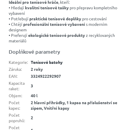
Ideální pro tenisové hráče
, kteří:
• Hledají
kvalitní tenisové tašky
pro přepravu kompletního
vybavení
• Potřebují
praktické tenisové doplňky
pro cestování
• Chtějí
profesionální tenisové vybavení
s moderním
designem
• Preferují
ekologické tenisové produkty
z recyklovaných
materiálů
Doplňkové parametry
Kategorie
:
Tenisové batohy
Záruka
:
2 roky
EAN
:
3324922292907
Kapacita
3
raket
:
Objem
:
40 l
Počet
2 hlavní přihrádky, 1 kapsa na příslušenství se
kapes
:
zipem, Vnitřní kapsy
Počet
2
popruhů
:
Počet
1