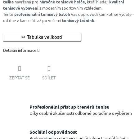
taška
navržená pro
náročné tenisové hráče
, kteří hledají
kvalitní
tenisové vybavení
s moderním sportovním vzhledem.
Tento
profesionální tenisový batoh
vás doprovodí kamkoli se vydáte -
od dne v kanceláři až po večerní
tenisový trénink
.
Tabulka velikostí
Detailní informace
ZEPTAT SE
SDÍLET
Profesionální přístup trenérů tenisu
Díky osobní zkušenosti odborně poradíme s výběrem
Sociální odpovědnost
Podporujeme sportovce, udržitelnost, vzdělávání a