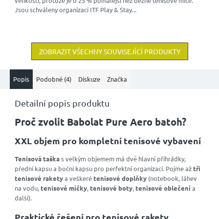
velikosti, protože je o 25 % pomalejší než běžné tenisové míče.
Jsou schváleny organizací ITF Play & Stay...
ZOBRAZIT VŠECHNY SOUVISEJÍCÍ PRODUKTY
Popis
Podobné (4)
Diskuze
Značka
Detailní popis produktu
Proč zvolit Babolat Pure Aero batoh?
XXL objem pro kompletní tenisové vybavení
Tenisová taška
s velkým objemem má dvě hlavní přihrádky,
přední kapsu a boční kapsu pro perfektní organizaci. Pojme až
tři
tenisové rakety
a veškeré
tenisové doplňky
(notebook, láhev
na vodu,
tenisové míčky
,
tenisové boty
,
tenisové oblečení
a
další).
Praktické řešení pro tenisové rakety