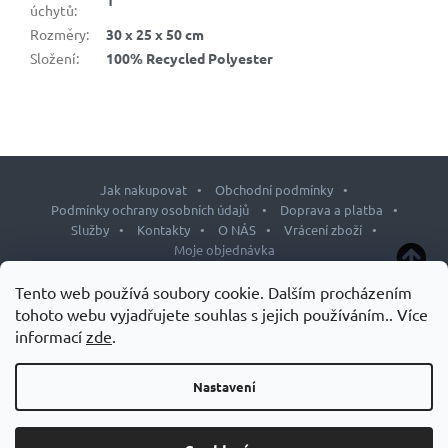
úchytů
:
Rozměry
:
30 x 25 x 50 cm
Složení
:
100% Recycled Polyester
Jak nakupovat
Obchodní podmínky
Podmínky ochrany osobních údajů
Doprava a platba
Služby
Kontakty
O NÁS
Vrácení zboží
Moje objednávka
Z
Tento web používá soubory cookie. Dalším procházením
á
tohoto webu vyjadřujete souhlas s jejich používáním.. Více
p
informací
zde
.
Copyright 2026
J&L shop
. Všechna práva vyhrazena.
Upravit
a
nastavení cookies
t
Nastavení
Design šablony vytvořil
Shoptetak.cz
&
Tomáš Hlad
.
í
Vytvořil Shoptet