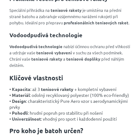
Speciální přihrádka na
tenisové rakety
je umístěna na přední
straně batohu a zabraňuje vzájemnému narážení rukojetí při
pohybu. Ideální pro přepravu
profesionálních tenisových raket
.
Vodoodpudivá technologie
Vodoodpudivá technologie
nabízí účinnou ochranu před vlhkostí
a udržuje vaše
tenisové vybavení
v suchu za všech podmínek.
Chrání vaše
tenisové rakety
a
tenisové doplňky
před náhlým
deštěm.
Klíčové vlastnosti
•
Kapacita
: až 3
tenisové rakety
+ kompletní vybavení
•
Materiál
: odolný recyklovaný polyester (100% eco-friendly)
•
Design
: charakteristický Pure Aero vzor s aerodynamickými
prvky
•
Pohodlí
: hrudní popruh pro stabilitu při nošení
•
Univerzálnost
: vhodný pro sport i každodenní použití
Pro koho je batoh určen?