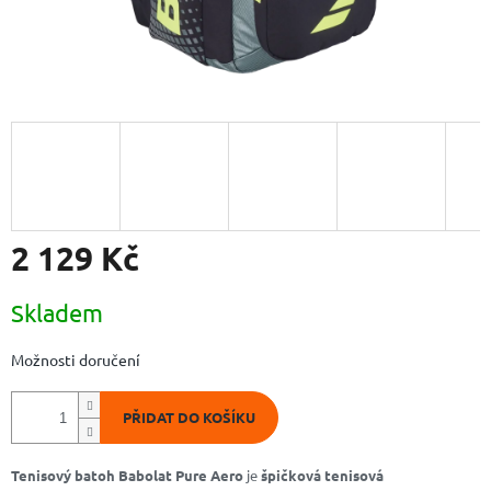
2 129 Kč
Měrná
Skladem
cena:
Možnosti doručení
PŘIDAT DO KOŠÍKU
Tenisový batoh Babolat Pure Aero
je
špičková tenisová